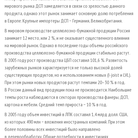
мирового рынка ДСП замедляется в связи со зрелостью данного
продукта, однако этот рынок занимает основную долю потребления
в Европе. Крупные импортеры ДСП − Германия, Великобритания.
В мировом производстве целлю­лозно-бумажной продукции Россия
занимает 12 место, или 2 %, и не оказывает существенного влияния
на мировой рынок. Однако в последние годы объемы российского
производства целлюлозно-бумажной продукции стабильно растут.
В 2005 году рост производства ЦБП составил 101,6 %. Развитость
зарубежных рынков характеризуется не только высокой долей
существующих продуктов, но и использованием новых (I-joist и LVL).
При этом рынки новых продуктов растут темпами 20–30 % в год.
В России данный вид продукции пока не производится. Наибольшие
темпы роста наблюдаются в секторах производства фанеры, ДСП,
картона и мебели. Средний темп прироста − 10 % в год.
В 2005 году объем инвестиций в ЛПК составил 1,4 млрд долл. США,
из которых 490 млн − вложения иностранных компаний. При этом
более половины всех инвестиций было направлено
в деревообработку. Общие потребности в инвестициях