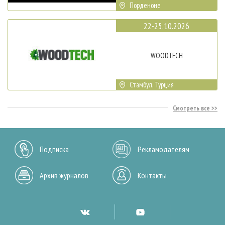
Порденоне
22-25.10.2026
WOODTECH
Стамбул, Турция
Смотреть все
Подписка
Рекламодателям
Архив журналов
Контакты