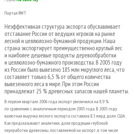
СУШКА ДРЕВЕСИНЫ
ПЕРСОНЫ
КОНТАКТЫ
РЕКЛАМА
Портал RWT
ПРОИЗВОДСТВО ДРЕВЕСНЫХ ПЛИТ
МОБИЛЬНЫЕ ВЫСТАВКИ
РЕКЛАМА НА САЙТЕ
ДЕРЕВЯННОЕ ДОМОСТРОЕНИЕ
ОФИЦИАЛЬНЫЕ ДЕЛЕГАЦИИ
Неэффективная структура экспорта обуславливает
отставание России от ведущих игроков на рынке
ПРОИЗВОДСТВО МЕБЕЛИ
ПРИОРИТЕТНЫЕ ИНВЕСТПРОЕКТЫ
лесной и целлюлозно-бумажной продукции. Наша
БИОЭНЕРГЕТИКА
RUSSIAN FORESTRY REVIEW
страна экспортирует преимущественно круглый лес
ЦБП
ГАЗЕТА ЛЕСПРОМФОРУМ
и наиболее дешевые продукты деревообработки
и целлюлозно-бумажного производства. В 2005 году
ИНСТРУМЕНТ И МАТЕРИАЛЫ
БИБЛИОТЕКА СПЕЦИАЛИСТА
из России было вывезено 185 млн мкруглого леса, что
составляет только 6,5 % от общего количества
вывезенного леса в мире. При этом России
принадлежат 25 % древесных запасов нашей планеты.
В первом квартале 2006 года экспорт увеличился на 8,9 %
по сравнению с аналогичным периодом 2005 года. В 2005 году
валютная выручка лесного экспорта составила 8,5 млрд долл. США.
Как предсказывают аналитики, доля продукции глубокой
переработки древесины, поставляемой на экспорт, в том числе