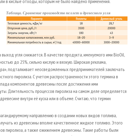
и в кислые отходы, которым не было найдено применения.
Таблица. Сравнение производств пеллет и древесного угля
ыход угля снижается. В качестве продукта, именуемого ими BioOil,
остью до 25%, сильно кислую и вязкую. Широкая реклама,
ора», подталкивает неосведомленных предпринимателей заключать
стного пиролиза. С учетом распространенности этого термина в
аспада компонентов древесины после достижения ими
нуты. Длительность процессов пиролиза на самом деле определяется
древесине внутри её куска или в объеме. Считаю, что термин
опагандируемому направлению в создании новых видов топлива,
олучать из древесины вполне качественное жидкое топливо. Этого
ов пиролиза, а также ожижением древесины. Такие работы были