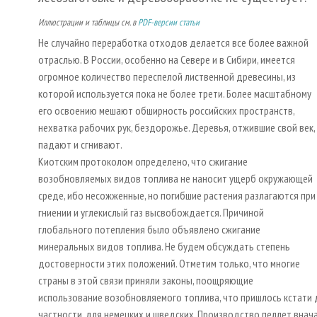
Иллюстрации и таблицы см. в
PDF-версии статьи
Не случайно переработка отходов делается все более важной
отраслью. В России, особенно на Севере и в Сибири, имеется
огромное количество переспелой лиственной древесины, из
которой используется пока не более трети. Более масштабному
его освоению мешают обширность российских пространств,
нехватка рабочих рук, бездорожье. Деревья, отжившие свой век,
падают и сгнивают.
Киотским протоколом определено, что сжигание
возобновляемых видов топлива не наносит ущерб окружающей
среде, ибо несожженные, но погибшие растения разлагаются при
гниении и углекислый газ высвобождается. Причиной
глобального потепления было объявлено сжигание
минеральных видов топлива. Не будем обсуждать степень
достоверности этих положений. Отметим только, что многие
страны в этой связи приняли законы, поощряющие
использование возобновляемого топлива, что пришлось кстати 
частности, для немецких и шведских. Производство пеллет внач