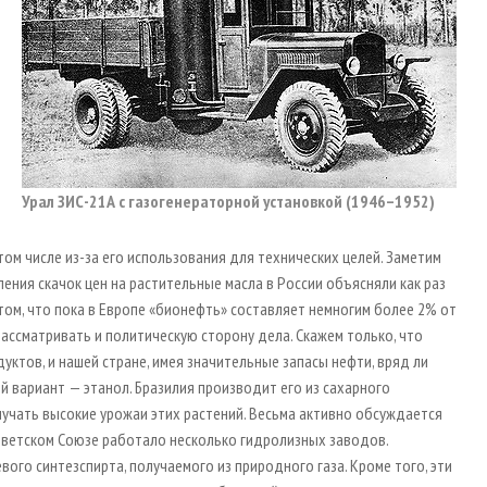
Урал ЗИС-21А с газогенераторной установкой (1946–1952)
том числе из-за его использования для технических целей. Заметим
ения скачок цен на растительные масла в России объясняли как раз
итом, что пока в Европе «бионефть» составляет немногим более 2% от
ассматривать и политическую сторону дела. Скажем только, что
тов, и нашей стране, имея значительные запасы нефти, вряд ли
й вариант — этанол. Бразилия производит его из сахарного
олучать высокие урожаи этих растений. Весьма активно обсуждается
Советском Союзе работало несколько гидролизных заводов.
ого синтезспирта, получаемого из природного газа. Кроме того, эти