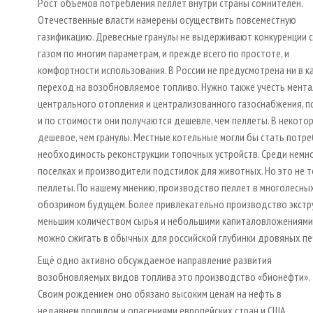
Рост объемов потребления пеллет внутри страны сомнителен.
Отечественные власти намерены осуществить повсеместную
газификацию. Древесные гранулы не выдерживают конкуренции с
газом по многим параметрам, и прежде всего по простоте, и
комфортности использования. В России не предусмотрена ни в 
переход на возобновляемое топливо. Нужно также учесть ментал
центрального отопления и централизованного газоснабжения, по
и по стоимости они получаются дешевле, чем пеллеты. В некото
дешевое, чем гранулы. Местные котельные могли бы стать потре
необходимость реконструкции топочных устройств. Среди немн
поселках и производители подстилок для животных. Но это не т
пеллеты. По нашему мнению, производство пеллет в многолесных
обозримом будущем. Более привлекательно производство экструз
меньшим количеством сырья и небольшими капиталовложениями н
можно сжигать в обычных для российской глубинки дровяных пе
Ещё одно активно обсуждаемое направление развития
возобновляемых видов топлива это производство «бионефти».
Своим рождением оно обязано высоким ценам на нефть в
недавнем прошлом и опасениями европейских стран и США