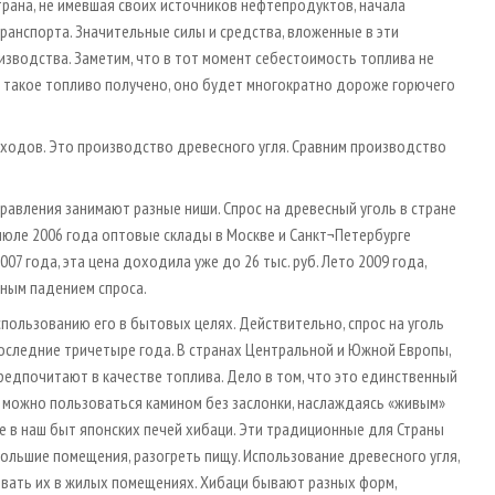
трана, не имевшая своих источников нефтепродуктов, начала
анспорта. Значительные силы и средства, вложенные в эти
зводства. Заметим, что в тот момент себестоимость топлива не
дь такое топливо получено, оно будет многократно дороже горючего
ходов. Это производство древесного угля. Сравним производство
правления занимают разные ниши. Спрос на древесный уголь в стране
 июле 2006 года оптовые склады в Москве и Санкт¬Петербурге
2007 года, эта цена доходила уже до 26 тыс. руб. Лето 2009 года,
зным падением спроса.
спользованию его в бытовых целях. Действительно, спрос на уголь
последние три­четыре года. В странах Центральной и Южной Европы,
редпочитают в качестве топлива. Дело в том, что это единственный
у можно пользоваться камином без заслонки, наслаждаясь «живым»
е в наш быт японских печей хибаци. Эти традиционные для Страны
льшие помещения, разогреть пищу. Использование древесного угля,
ивать их в жилых помещениях. Хибаци бывают разных форм,