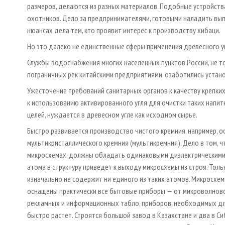
размеров, делаются из разных материалов. Подобные устройств
охотников. Дело за предпринимателями, готовыми наладить вы
нюансах дела тем, кто проявит интерес к производству хибаци.
Но это далеко не единственные сферы применения древесного у
Службы водоснабжения многих населенных пунктов России, не то
пограничных рек китайскими предприятиями, озаботились устано
Ужесточение требований санитарных органов к качеству крепки
к использованию активированного угля для очистки таких напит
целей, нуждается в древесном угле как исходном сырье.
Быстро развивается производство чистого кремния, например, о
мультикристаллического кремния (мультикремния). Дело в том, 
микросхемах, должны обладать одинаковыми диэлектрическими 
атома в структуру приведет к выходу микросхемы из строя. Толь
изначально не содержит ни единого из таких атомов. Микросхем
оснащены практически все бытовые приборы — от микроволновой
рекламных и информационных табло, приборов, необходимых для 
быстро растет. Строятся большой завод в Казахстане и два в С