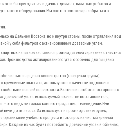
а могли бы пригодиться в дачных домиках, палатках рыбаков и
пуск такого оборудования. Мы охотно поможем разобраться в
гля.
лько на Дальнем Востоке, но и внутри страны, после отравления вод
вкой у себя фильтров с активированным древесным углем.
х спиртных напитков заставило производителей серьезнее отнестись
ков. Производство активированного угля, особенно для пищевых
собо чистых кварцевых концентратов (кварцевая крупка),
что кремниевые пластины, используемые в качестве подложек в
свойствами по всей поверхности. Включение любого постороннего
ко древесный уголь, используемый в качестве восстановителя,
ы — это ведь не только компьютеры, радио, телевидение. Ими
 печи до пылесоса. Их используют в производстве игрушек,
организации учебного процесса и т.п. Спрос на чистый кремний
ибири. Каждый из них будет потреблять древесный уголь в объемах,