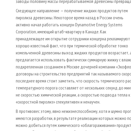
заводы половину массы перерабатываемой древесины превращал
Следующее направление — получение жидких продуктов путем
пиролиза древесины. Некоторое время назад в России очень
активно начал работать концерн Dynamotive Energy Systems
Corporation, имеющий штаб¬квартиру в Канаде. Как
принадлежащее им открытие сотрудники концерна рекламируют
хорошо известный факт, что при термической обработке тонко
измельченной древесины выход жидких продуктов возрастает, а в
предлагается использовать фактически суммарную жижку с влажн
подкрепленная созданием в Москве дочерней компании «Экофл
договоры на строительство предприятий так называемого скоро
последнее время стоит заметить, что скорость термического р
температурного порога составляет от нескольких секунд до ми
не скоростью химической реакции, а скоростью подвода тепла к 
«скоростной пиролиз» спекулятивен и ненаучен.
В противовес этому, явно нежизнеспособному, хотя и шумно пр
имеются разработки, в результате реализации которых можно п
можно добиться путем химического «облагораживания» продукт