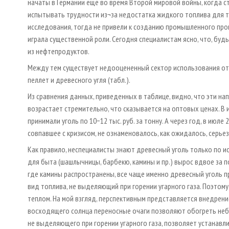
начаты в Германии ещё во время Второй мировой войны, когда с
испытывать трудности из¬за недостатка жидкого топлива для тр
исследования, тогда не привели к созданию промышленного прои
играла существенной роли. Сегодня специалистам ясно, что, бу
из нефтепродуктов.
Между тем существует недооцененный сектор использования от
пеллет и древесного угля (табл.).
Из сравнения данных, приведенных в таблице, видно, что эти на
возрастает стремительно, что сказывается на оптовых ценах. В
принимали уголь по 10−12 тыс. руб. за тонну. А через год, в июле 
совпавшее с кризисом, не ознаменовалось, как ожидалось, серье
Как правило, неспециалисты знают древесный уголь только по и
для быта (шашлычницы, барбекю, камины и пр.) вырос вдвое за 
где камины распространены, все чаще именно древесный уголь п
вид топлива, не выделяющий при горении угарного газа. Поэтом
теплом. На мой взгляд, перспективным представляется внедрени
восходящего солнца переносные очаги позволяют обогреть небо
не выделяющего при горении угарного газа, позволяет устанавл