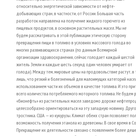
относительно энергетической зависимости от нефте­
добывающих стран, в частности, от России. Большая часть
разработок направлена на получение жидкого горючего из
пищевых продуктов, в основном растительных масел. Мы не
будем рассматривать в этой публикации этическую сторону
превращения пищи в топливо в условиях массового голода во
многих развивающихся странах (по данным Всемирной
организации здравоохранения, сейчас голодает каждый шестой
житель Земли и каждые шесть секунд один человек умирает от
голода). Между тем, мировые цены на продовольствие растут, в 
лишь, что резкий и болезненный для малоимущих категорий насел
использованием части их объемов в качестве топлива. И это пр
всего количества потребляемого моторного топлива. Не будем р
«бионефть» из растительных масел заведомо дороже нефтепродук
целесообразно ориентироваться на эту западную новинку. Друго
тростника. США — из кукурузы. Климат обеих стран позволяет п
возможность получения этанола из древесины. В свое время в 
Прекращение их деятельности связано с появлением более дешев