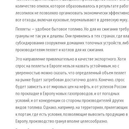
количество опилок, которое образовывалось в результате работ
лесопилок не позволяло организовать экономически эффективно
все отходы, включая кусковые, перемалывают в древесную муку,
Пеллеты — удобное бытовое топливо. Но для их сжигания требу
гранулы не так уж и дешевы. Они привились в тех странах, где в
субсидирования сооружения домашних топочных устройств, либ
производителям пеллет и котлов для их сжигания.
Это направление привлекательно в качестве экспортного. Хотя
спрос на пеллеты в Европе нельзя назвать устойчивым, но с
уверенностью можно сказать, что определенный объем пеллет
на рынке будет затребован достаточно долго. Конечно, спрос
будет зависеть и от мировых цен на нефть, и от успехов России
по прокладке в Европу новых газопроводов, и от погодных
условий, и от конкуренции со стороны производителей других
видов топлива. Однако, например, на территориях, прилегающих
к портам, где есть условия, позволяющие вывозить продукцию в
Европу, производство гранул вполне целесообразно.