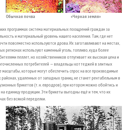
Обычная почва «Черная земля»
каких программах система материальных поощрений граждан за
ьность и материальный уровень нашего населения. Там, где нет
чти повсеместно используются дрова. Их заготавливают на местах,
рых регионах используют каменный уголь, топливо, куда более
бителями пеллет, но хозяйственников отпугивает их высокая цена и
огочисленных потребителей — владельцы коттеджей в элитных
е масштабы, которые могут обеспечить спрос на все производимые
 районах, удаленных от западных границ, не станет рентабельным в
ионных брикетов (т. н. евродров), при котором можно обойтись и
а единицу продукции. Эти брикеты выгодны ещё и тем, что их
чах без всякой переделки.