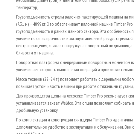
температур).
Грузоподъемность стрелы валочно-пакетирующей машины на мини
(7,31 м) − 4899 кг. Это обеспечивает валочной машине Timber Pro
грузоподъемность в рамках данного сектора. Эта особенность 
увеличить запас прочности и эксплуатационный ресурс стрелы. С
центра вращения, снижает нагрузку на поворотный подшипник, а
близости от машины.
Поворотная платформа с непрерывным поворотным моментом на 
увеличивает скорость выполнения операций и производительно
Масса техники (22−24 т) позволяет работать с деревьями любого
повышает устойчивость машины при работе с тяжелыми грузами
Для производства щепы на лесосеке Timber Pro рекомендует ск
устанавливается захват Weldco. Эта опция позволяет собирать и
дробильную установку.
По комплектации и конструкции скиддеры Timber Pro идентичны
дополнительное удобство в эксплуатации и обслуживании. Они о
осями NAF и т.д.