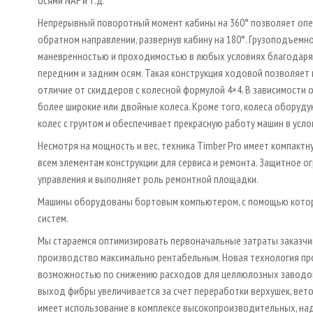
Непрерывный поворотный момент кабины на 360° позволяет опер
обратном направлении, развернув кабину на 180°. Грузоподъемн
маневренностью и проходимостью в любых условиях благодаря 
передним и задним осям. Такая конструкция ходовой позволяет
отличие от скиддеров с колесной формулой 4×4. В зависимости о
более широкие или двойные колеса. Кроме того, колеса оборуду
колес с грунтом и обеспечивает прекрасную работу машин в усло
Несмотря на мощность и вес, техника Timber Pro имеет компактн
всем элементам конструкции для сервиса и ремонта. Защитное 
управления и выполняет роль ремонтной площадки.
Машины оборудованы бортовым компьютером, с помощью которо
систем.
Мы стараемся оптимизировать первоначальные затраты заказчик
производство максимально рентабельным. Новая технология пр
возможностью по снижению расходов для целлюлозных заводов,
выход фибры увеличивается за счет переработки верхушек, вет
имеет использование в комплексе высокопроизводительных, на