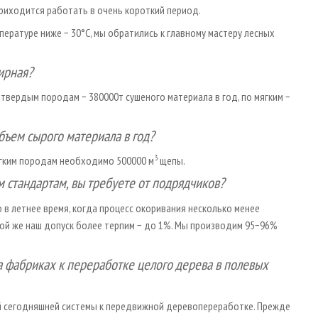
риходится работать в очень короткий период.
пературе ниже − 30°С, мы обратились к главному мастеру лесных
ирная?
твердым породам − 380000т сушеного материала в год, по мягким −
бъем сырого материала в год?
3
гким породам необходимо 500000 м
щепы.
м стандартам, вы требуете от подрядчиков?
 в летнее время, когда процесс окоривания несколько менее
ой же наш допуск более терпим − до 1%. Мы производим 95−96%
а фабриках к переработке целого дерева в полевых
шей сегодняшней системы к передвижной деревопереработке. Прежде