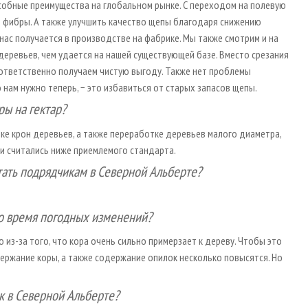
собные преимущест­ва на глобальном рынке. С переходом на полевую
 фибры. А также улучшить качество щепы благодаря снижению
нас получается в производстве на фабрике. Мы также смот­рим и на
деревьев, чем удается на нашей существующей базе. Вместо срезания
соответственно получаем чистую выгоду. Также нет проблемы
 нам нужно теперь, − это избавиться от старых запасов щепы.
ы на гектар?
ке крон деревьев, а также переработке деревьев малого диаметра,
и считались ниже приемлемого стандарта.
тать подрядчикам в Северной Альберте?
во время погодных изменений?
 из-за того, что кора очень сильно примерзает к дереву. Чтобы это
ержание коры, а также содержание опилок несколько повысятся. Но
к в Северной Альберте?