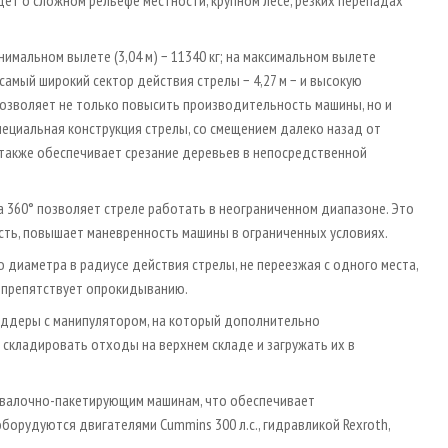
мальном вылете (3,04 м) − 11340 кг; на максимальном вылете
 самый широкий сектор действия стрелы − 4,27 м − и высокую
позволяет не только повысить производительность машины, но и
пециальная конструкция стрелы, со смещением далеко назад от
 также обеспечивает срезание деревьев в непосредственной
360° позволяет стреле работать в неограниченном диапазоне. Это
сть, повышает маневренность машины в ограниченных условиях.
 диаметра в радиусе действия стрелы, не переезжая с одного места,
, препятствует опрокидыванию.
иддеры с манипулятором, на который дополнительно
 складировать отходы на верхнем складе и загружать их в
 валочно-пакетирующим машинам, что обес­печивает
борудуются двигателями Cummins 300 л.с., гидравликой Rexroth,