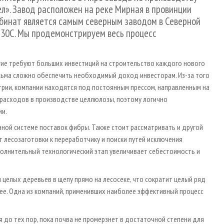
». Завод расположен на реке Мирная в провинции
бинат является самым северным заводом в Северной
 +30С. Мы продемонстрируем весь процесс
ие требуют больших инвестиций на строительство каждого нового
есьма сложно обеспечить необходимый доход инвесторам. Из-за того
трии, компании находятся под постоянным прессом, направленным на
й расходов в производстве целлюлозы, поэтому логично
ии.
ной системе поставок фибры. Также стоит рассматривать и другой
 лесозаготовки к переработчику и поиски путей исключения
олнительный технологический этап увеличивает себестоимость и
 целых деревьев в щепу прямо на лесосеке, что сократит целый ряд
ее. Одна из компаний, применивших наиболее эффективный процесс
я до тех пор, пока почва не промерзнет в достаточной степени для