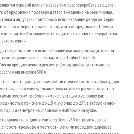
 являются основой плана по закрытию лесоперерабатывающего
ость оборудования подтверждается ежедневно на реке Мирная.
товки и индустрии повторного использования ресурсов. Серия
м: по ней измеряется качест­во другого оборудования. Помимо
 измельчителей компании используются в процессе переработки
лектроэнергии.
одства, предлагается использование высокопроизводительной
-пакетирующие машины и скиддеры Timber Pro (США).
/месяц при двусменном режиме работы; производительность
расстоянии вывозки 300 м.
сть и адаптация к условиям любой степени сложности благодаря
меет самые высокие удельные показатели из расчета затрат по
 самым жестким требованиям эксплуатации в условиях как
одимостью при снеге до 1,5 м, уклонах до 25°, в заболоченной
пород и диаметров на сплошной и выборочной рубке.
танавливаться двигатели John Deere 260 л.с. (если машины
 с простым рельефом местности, легкими породами деревьев
дет о сложном рельефе местности, крупном лесе, резких перепадах