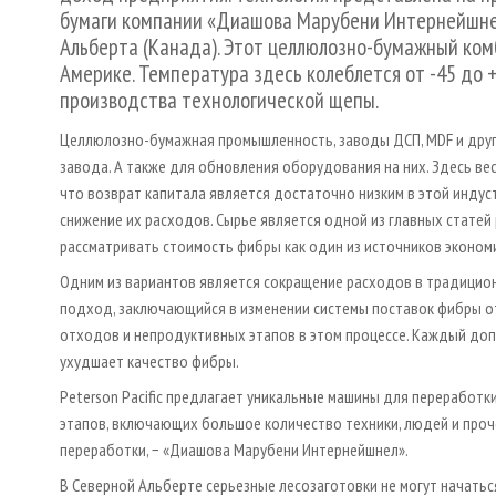
бумаги компании «Диашова Марубени Интернейшнел
Альберта (Канада). Этот целлюлозно-бумажный ком
Америке. Температура здесь колеблется от -45 до
производства технологической щепы.
Целлюлозно-бумажная промышленность, заводы ДСП, MDF и друг
завода. А также для обновления оборудования на них. Здесь в
что возврат капитала является достаточно низким в этой индус
снижение их расходов. Сырье является одной из главных стате
рассматривать стоимость фибры как один из источников эконом
Одним из вариантов является сокращение расходов в традицион
подход, заключающийся в изменении системы поставок фибры от
отходов и непродуктивных этапов в этом процессе. Каждый доп
ухудшает качество фибры.
Peterson Pacific предлагает уникальные машины для переработки
этапов, включающих большое количество техники, людей и проч
переработки, − «Диашова Марубени Интернейшнел».
В Северной Альберте серьезные лесозаготовки не могут начатьс