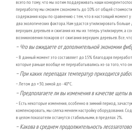
всего по тому, что мы хотим поддерживать наши конкурентоспо
переработку мы сможем сэкономить до 10% от общей стоимости
содержания коры по сравнению с тем, что в настоящий момент у 
два экологических фактора. Нам удастся утилизировать больше 
верхушек деревьев и сжигания их мы их теперь утилизируем, а 
возникновения пожаров от сжигания верхушек деревьев. Все, что
− Что вы ожидаете от дополнительной экономии фибр
− В данный момент это составляет до 15% благодаря переработ
которые раньше вообще не перерабатывались из-за того, что он
− При каких перепадах температур приходится рабо
− Летом до +30, зимой до -40°С.
− Предполагаете ли вы изменения в качестве щепы 
− Есть некоторые изменения, особенно в зимний период, зачастую
компенсировать, мы слегка меняем настройку оборудования. Сод
в целом показатели останутся стабильными, в пределах 2%.
− Какова в среднем продолжительность лесозаготово