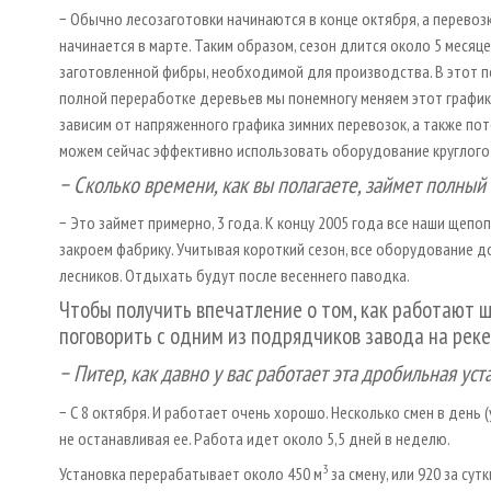
− Обычно лесозаготовки начинаются в конце октября, а перевоз
начинается в марте. Таким образом, сезон длится около 5 месяце
заготовленной фибры, необходимой для производства. В этот пе
полной переработке деревьев мы понемногу меняем этот график
зависим от напряженного графика зимних перевозок, а также по
можем сейчас эффективно использовать оборудование круглого
− Сколько времени, как вы полагаете, займет полны
− Это займет примерно, 3 года. К концу 2005 года все наши ще
закроем фабрику. Учитывая короткий сезон, все оборудование до
лесников. Отдыхать будут после весеннего паводка.
Чтобы получить впечатление о том, как работаю
поговорить с одним из подрядчиков завода на реке
− Питер, как давно у вас работает эта дробильная уст
− С 8 октября. И работает очень хорошо. Несколько смен в день (
не останавливая ее. Работа идет около 5,5 дней в неделю.
3
Установка перерабатывает около 450 м
за смену, или 920 за сут