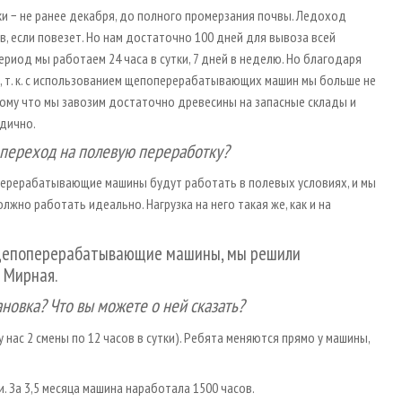
ки − не ранее декабря, до полного промерзания почвы. Ледоход
в, если повезет. Но нам достаточно 100 дней для вывоза всей
риод мы работаем 24 часа в сутки, 7 дней в неделю. Но благодаря
, т. к. с использованием щепоперерабатывающих машин мы больше не
тому что мы завозим достаточно древесины на запасные склады и
дично.
й переход на полевую переработку?
поперерабатывающие машины будут работать в полевых условиях, и мы
лжно работать идеально. Нагрузка на него такая же, как и на
т щепоперерабатывающие машины, мы решили
 Мирная.
ановка? Что вы можете о ней сказать?
у нас 2 смены по 12 часов в сутки). Ребята меняются прямо у машины,
ки. За 3,5 месяца машина наработала 1500 часов.