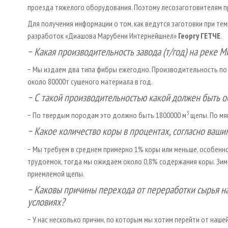
проезда тяжелого оборудования. Поэтому лесозаготовителям п
Для получения информации о том, как ведутся заготовки при тем
разработок «Диашова Марубени Интернейшнел»
Георгу ГЕТЧЕ
.
− Какая производительность завода (т/год) на реке М
− Мы издаем два типа фибры ежегодно. Производительность по 
около 80000т сушеного материала в год.
− С такой производительностью какой должен быть о
3
− По твердым породам это должно быть 1800000 м
щепы. По мя
− Какое количество коры в процентах, согласно ваши
− Мы требуем в среднем примерно 1% коры или меньше, особенно
трудоемок, тогда мы ожидаем около 0,8% содержания коры. Зим
приемлемой щепы.
− Каковы причины перехода от переработки сырья н
условиях?
− У нас несколько причин, по которым мы хотим перейти от на