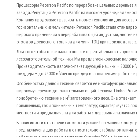
Процессоры Peterson Pacific по переработке цельных деревьев
завода. Репутация Peterson Pacific на высоком уровне, надежн
Компания продолжает развивать новые технологии для лесозаго
горизонтальных измельчителей Peterson Pacific стала стандарто
широкого применения в перерабатывающей индустрии, многие из
отходов древесного топлива для мини-ТЭЦ при производстве э
Для того чтобы максимально повысить рентабельность произв
лесозаготовительной техники. Мы предлагаем колесные валочно
3
Производительность валочно-пакетирующей машины − 20000 м
3
скиддера − до 25000 м
/месяц при двусменном режиме работы и 
Особенностью данной техники является ее многофункционально
широкому перечню дополнительных опций. Техника Timber Pro и
3
приобретению техники на м
заготовленного леса. Она отвечает
повышенных, так и пониженных температур; характеризуется прох
местности и предназначена для работы с деревьями различных 
В зависимости от степени сложности условий на машинах могут ус
предназначены для работы в относительно стабильном климате,
небольших диаметров) и двигатели Cummins 300л.с. (если речь и