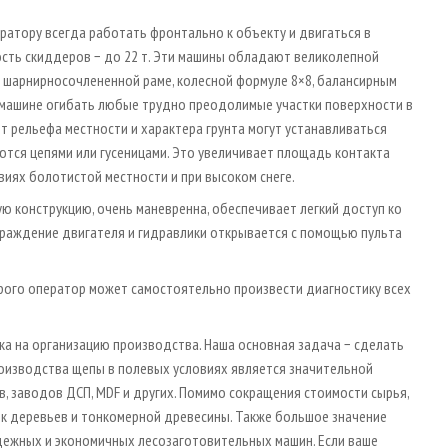
атору всегда работать фронтально к объекту и двигаться в
ость скиддеров − до 22 т. Эти машины обладают великолепной
шарнирносочлененной раме, колесной формуле 8×8, балансирным
 машине огибать любые трудно преодолимые участки поверхности в
т рельефа местности и характера грунта могут устанавливаться
ются цепями или гусеницами. Это увеличивает площадь контакта
виях болотистой местности и при высоком снеге.
ую конструкцию, очень маневренна, обеспечивает легкий доступ ко
ограждение двигателя и гидравлики открывается с помощью пульта
го оператор может самостоятельно произвести диагностику всех
а на организацию производства. Наша основная задача − сделать
оизводства щепы в полевых условиях является значительной
 заводов ДСП, MDF и других. Помимо сокращения стоимости сырья,
ок деревьев и тонкомерной древесины. Также большое значение
дежных и экономичных лесозаготовительных машин. Если ваше