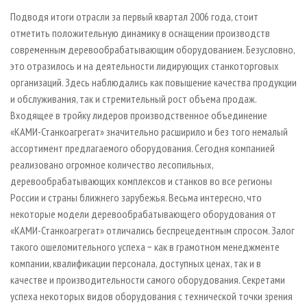
СУШКА ДРЕВЕСИНЫ
ПЕРСОНЫ
КОНТАКТЫ
РЕКЛАМА
Подводя итоги отрасли за первый квартал 2006 года, стоит
ПРОИЗВОДСТВО ДРЕВЕСНЫХ ПЛИТ
МОБИЛЬНЫЕ ВЫСТАВКИ
отметить положительную динамику в оснащении производств
РЕКЛАМА НА САЙТЕ
современным деревообрабатывающим оборудованием. Безусловно,
ДЕРЕВЯННОЕ ДОМОСТРОЕНИЕ
ОФИЦИАЛЬНЫЕ ДЕЛЕГАЦИИ
это отрази­лось и на деятельности лидирующих станкоторговых
ПРОИЗВОДСТВО МЕБЕЛИ
ПРИОРИТЕТНЫЕ ИНВЕСТПРОЕКТЫ
организаций. Здесь наблюдались как повышение качества продукции
и обслуживания, так и стремительный рост объема продаж.
БИОЭНЕРГЕТИКА
RUSSIAN FORESTRY REVIEW
Входящее в тройку лидеров производственное объединение
ЦБП
ГАЗЕТА ЛЕСПРОМФОРУМ
«КАМИ-Станкоагрегат» значительно расширило и без того немалый
ИНСТРУМЕНТ И МАТЕРИАЛЫ
БИБЛИОТЕКА СПЕЦИАЛИСТА
ассортимент предлагаемого оборудования. Сегодня компанией
реализовано огромное количество лесопильных,
деревообрабатывающих комплексов и станков во все регионы
России и страны ближнего зарубежья. Весьма интересно, что
некоторые модели деревообрабатывающего оборудования от
«КАМИ-Станкоагрегат» отличались беспрецедентным спросом. Залог
такого ошеломительного успеха − как в грамотном менеджменте
компании, квалификации персонала, доступных ценах, так и в
качестве и производительности самого оборудования. Секретами
успеха некоторых видов оборудования с технической точки зрения