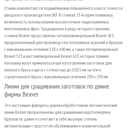
Станки комплектуются подшипниками повышенного класса точности
шведского производителя SKF. В станках 23-й серии появилась
возможность использования высокоточных гидрозажимных
многоножевых фрез. Традиционно в ряду четырехсторонних
станков Beaver представлены четырехшпиндельный Beaver 415,
предназначенный для производства погонажных изделий и брусков
с максимальным сечением 150 x 100 мм, а также пятишпиндельный
Beaver 523 и шестишпиндельный Beaver 623, которые помимо
погонажа могут применяться при изготовлении заготовок для
клееного бруса и щита с точностью до 0,015 мм на п/м и
строительного бруса с максимальным сечением 230 x 230 мм.
Линии для сращивания заготовок по длине
фирмы Beaver
Это настоящие фавориты деревообработчиков. Автоматические
линии Beaver предназначены для сращивания короткомерных
брусков по длине и сочетают в себе высокую степень
автоматизации с простотой обслуживания и исключительной