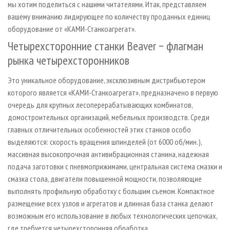
мы хотим поделиться с нашими читателями. Итак, представляем
вашему вниманию лидирующее по количеству проданных единиц
оборудование от «КАМИ-Станкоагрегат».
Четырехсторонние станки Beaver − флагман
рынка четырехсторонников
Это уникальное оборудование, эксклюзивным дистрибьютером
которого является «КАМИ-Станкоагрегат», предназначено в первую
очередь для крупных лесоперерабатывающих комбинатов,
домостроительных организаций, мебельных производств. Среди
главных отличительных особенностей этих станков особо
выделяются: скорость вращения шпинделей (от 6000 об/мин.),
массивная высокопрочная антивибрационная станина, надежная
подача заготовки с пневмоприжимами, центральная система смазки и
смазка стола, двигатели повышенной мощнос­ти, позволяющие
выполнять профильную обработку с большим съемом. Компактное
размещение всех узлов и агрегатов и длинная база станка делают
возможным его использование в любых технологических цепочках,
где требуется четырехсторонняя обработка.