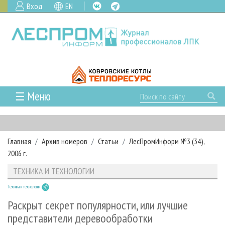
Вход
EN
☰ Меню
ГЛАВНАЯ
РУБРИКИ И ТЕМЫ
Главная
Архив номеров
Статьи
ЛесПромИнформ №3 (34),
РУБРИКИ ЖУРНАЛА
НОВОСТИ
2006 г.
ЛЕСНОЕ ХОЗЯЙСТВО
КАЛЕНДАРЬ СОБЫТИЙ
ПРОЕКТЫ ЛПИ
ТЕХНИКА И ТЕХНОЛОГИИ
ЛЕСОЗАГОТОВКА
НОВОСТИ ЛПК
АНАЛИТИКА
АРХИВ
Техника и технологии
ЛЕСОПИЛЕНИЕ
НОВОСТИ ЖУРНАЛА
ПРЕДПРИЯТИЯ ЛПК
АРХИВ ЖУРНАЛОВ
О ЖУРНАЛЕ
Раскрыт секрет популярности, или лучшие
ДЕРЕВООБРАБОТКА
НОВОСТИ КОМПАНИЙ
ЛЕСНЫЕ РЕГИОНЫ РОССИИ
СТАТЬИ
представители деревообработки
ПОДПИСКА
РЕКЛАМОДАТЕЛЯМ