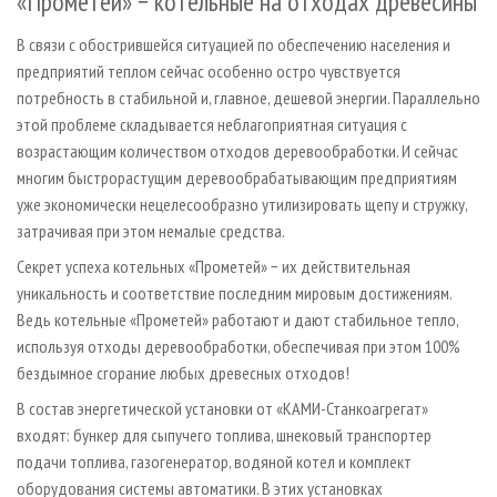
«Прометей» − котельные на отходах древесины
В связи с обострившейся ситуацией по обеспечению населения и
предприятий теплом сейчас особенно остро чувствуется
потребность в стабильной и, главное, дешевой энергии. Параллельно
этой проблеме складывается неблагоприятная ситуация с
возрастающим количеством отходов деревообработки. И сейчас
многим быстрорастущим дерево­обрабатывающим предприятиям
уже экономически нецелесообразно утилизировать щепу и стружку,
затрачивая при этом немалые средства.
Секрет успеха котельных «Прометей» − их действительная
уникальность и соответствие последним мировым дос­тижениям.
Ведь котельные «Прометей» работают и дают стабильное тепло,
используя отходы деревообработки, обес­печивая при этом 100%
бездымное сгорание любых древесных отходов!
В состав энергетической установки от «КАМИ-Станкоагрегат»
входят: бункер для сыпучего топлива, шнековый транспортер
подачи топлива, газогенератор, водяной котел и комплект
оборудования системы автоматики. В этих установках