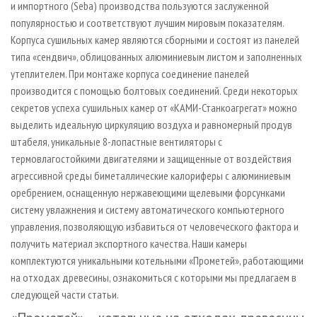
и импортного (Seba) производства пользуются заслуженной
популярностью и соответствуют лучшим мировым показателям.
Корпуса сушильных камер являются сборными и состоят из панелей
типа «сендвич», облицованных алюминиевым листом и заполненных
утеплителем. При монтаже корпуса соединение панелей
производится с помощью болтовых соединений. Среди некоторых
секретов успеха сушильных камер от «КАМИ-Станкоагрегат» можно
выделить идеальную циркуляцию воздуха и равномерный продув
штабеля, уникальные 8-лопастные вентиляторы с
термовлагостойкими двигателями и защищенные от воздействия
агрессивной среды биметаллические калориферы с алюминиевым
оребрением, оснащенную нержавеющими щелевыми форсунками
систему увлажнения и сис­тему автоматического компьютерного
управления, позволяющую избавиться от человеческого фактора и
получить материал экспортного качества. Наши камеры
комплектуются уникальными котельными «Прометей», работающими
на отходах древесины, ознакомиться с которыми мы предлагаем в
следующей части статьи.