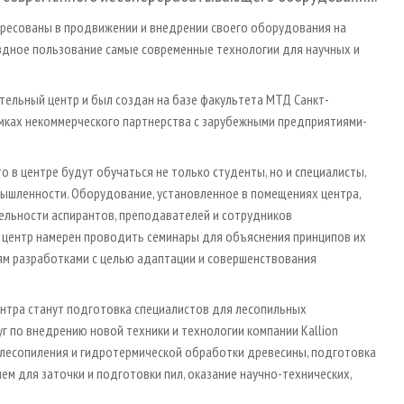
ересованы в продвижении и внедрении своего оборудования на
здное пользование самые современные технологии для научных и
тельный центр и был создан на базе факультета МТД Санкт-
мках некоммерческого партнерства с зарубежными предприятиями-
в цент­ре будут обучаться не только студенты, но и специалисты,
шленности. Оборудование, установленное в помещениях центра,
ельности аспирантов, преподавателей и сотрудников
 центр намерен проводить семинары для объяснения принципов их
ям разработками с целью адаптации и совершенствования
нтра станут подготовка специалистов для лесопильных
г по внед­рению новой техники и технологии компании Kallion
сти лесопиления и гидротермической обработки древесины, подготовка
ем для заточки и подготовки пил, оказание научно-технических,