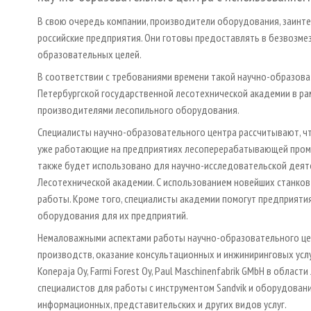
В свою очередь компании, производители оборудования, заинт
российские предприятия. Они готовы предоставлять в безвозме
образовательных целей.
В соответствии с требованиями времени такой научно-образова
Петербургской государственной лесотехнической академии в ра
производителями лесопильного оборудования.
Специалисты научно-образовательного центра рассчитывают, что 
уже работающие на предприятиях лесоперерабатывающей промы
также будет использовано для научно-исследовательской деят
Лесотехнической академии. С использованием новейших станков
работы. Кроме того, специалисты академии помогут предприяти
оборудования для их предприятий.
Немаловажными аспектами работы научно-образовательного це
производств, оказание консультационных и инжиниринговых услу
Konepaja Oy, Farmi Forest Oy, Paul Maschinenfabrik GMbH в обла
специалистов для работы с инструментом Sandvik и оборудовани
информационных, представительских и других видов услуг.