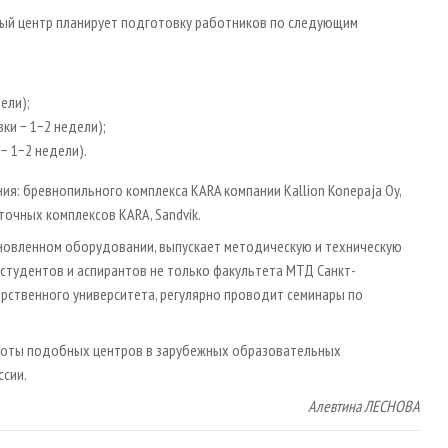
ый центр планирует подготовку работников по следующим
ели);
ки − 1−2 недели);
− 1−2 недели).
я: бревнопильного комплекса KARA компании Kallion Konepaja Oy,
точных комплексов KARA, Sandvik.
новленном оборудовании, выпускает методическую и техническую
студентов и аспирантов не только факультета МТД Санкт-
арственного университета, регулярно проводит семинары по
аботы подобных центров в зарубежных образовательных
ссии.
Алевтина ЛЕСНОВА