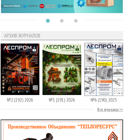
АРХИВ ЖУРНАЛОВ
№2 (192) 2026
№1 (191) 2026
№6 (190) 2025
Все журналы