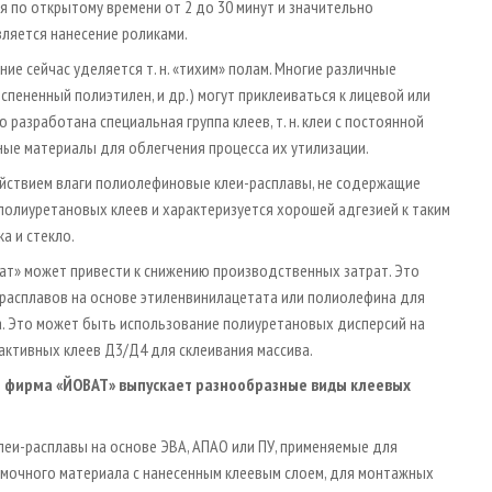
 по открытому времени от 2 до 30 минут и значительно
ляется нанесение роликами.
е сейчас уделяется т. н. «тихим» полам. Многие различные
спененный полиэтилен, и др.) могут приклеиваться к лицевой или
разработана специальная группа клеев, т. н. клеи с постоянной
ые материалы для облегчения процесса их утилизации.
ствием влаги полиолефиновые клеи-расплавы, не содержащие
полиуретановых клеев и характеризуется хорошей адгезией к таким
а и стекло.
ат» может привести к снижению производственных затрат. Это
расплавов на основе этиленвинилацетата или полиолефина для
. Это может быть использование полиуретановых дисперсий на
ктивных клеев Д3/Д4 для склеивания массива.
фирма «ЙОВАТ» выпускает разнообразные виды клеевых
леи-расплавы на основе ЭВА, АПАО или ПУ, применяемые для
омочного материала с нанесенным клеевым слоем, для монтажных