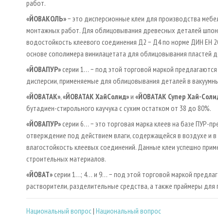
работ.
«ЙОВАКОЛЬ»
− это дисперсионные клеи для производства мебель
монтажных работ. Для облицовывания древесных деталей шпоном
водостойкость клеевого соединения Д2 − Д4 по норме ДИН ЕН 20
основе сополимера винилацетата для облицовывания пластей 
«ЙОВАПУР»
серии 1… − под этой торговой маркой предлагаютс
дисперсии, применяемые для облицовывания деталей в вакуумны
«ЙОВАТАК»
,
«ЙОВАТАК ХайСолид»
и
«ЙОВАТАК Супер Хай-Соли
бутадиен-стирольного каучука с сухим остатком от 38 до 80%.
«ЙОВАПУР»
серии 6… − это торговая марка клеев на базе ПУР-п
отверждение под действием влаги, содержащейся в воздухе и в
влагостойкость клеевых соединений. Данные клеи успешно приме
строительных материалов.
«ЙОВАТ»
серии 1…; 4… и 9… − под этой торговой маркой предлаг
растворители, разделительные средства, а также праймеры для 
Национальный вопрос
|
Национальный вопрос