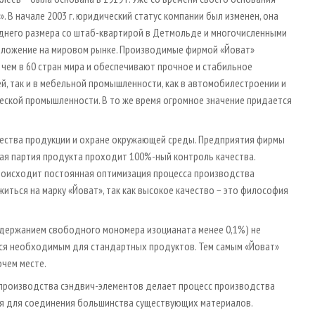
. В начале 2003 г. юридический статус компании был изменен, она
еднего размера со штаб-квартирой в Детмольде и многочисленными
оложение на мировом рынке. Производимые фирмой «Йоват»
ем в 60 стран мира и обеспечивают прочное и стабильное
 так и в мебельной промышленности, как в автомобилестроении и
ческой промышленности. В то же время огромное значение придается
чества продукции и охране окружающей среды. Предприятия фирмы
ая партия продукта проходит 100%-ный контроль качества.
роисходит постоянная оптимизация процесса производства
житься на марку «Йоват», так как высокое качество − это философия
держанием свободного мономера изоцианата менее 0,1%) не
тся необходимым для стандартных продуктов. Тем самым «Йоват»
очем месте.
 производства сэндвич-элементов делает процесс производства
ся для соединения большинства существующих материалов.