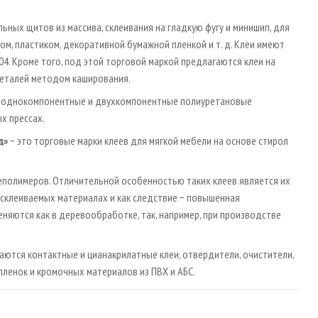
ных щитов из массива, склеивания на гладкую фугу и минишип, для
, пластиком, декоративной бумажной пленкой и т. д. Клеи имеют
4. Кроме того, под этой торговой маркой предлагаются клеи на
деталей методом каширования.
я однокомпонентные и двухкомпонентные полиуретановые
х прессах.
д»
− это торговые марки клеев для мягкой мебели на основе стирол
реполимеров. Отличительной особенностью таких клеев является их
 склеиваемых материалах и как следствие − повышенная
няются как в деревообработке, так, например, при производстве
аются контактные и цианакрилатные клеи, отвердители, очистители,
пленок и кромочных материалов из ПВХ и АБС.