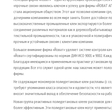
«прочные связи» являлись ключом к успеху для фирмы «ЙОВАТ АГ»
стала акционерным обществом. Этот шаг позволил компании ср
дочерними компаниями во всем мире занять более достойное п
высококачественные промышленные клеи экспортируются более ч
соединение различных материалов как в деревообрабатывающей,
текстильной промышленности, так и в упаковочной и полиграфи
прочным и устойчивым связям с клиентами компании.
Большое внимание фирма «Йоват» уделяет системе контроля ка
«Йоват» сертифицированы по нормам ДИН ИСО 9001 и 9002. Кажд
Благодаря имеющимся и применяемым на практике установкам п
продукции. Все это служит одной цели: наш заказчик может поло
фирмы.
Не содержащие мономеров полиуретановые клеи-расплавы (с со
требуют упоминания класса опасности и ядовитости, что являе
вносит значительный вклад в обеспечение безопасности на раб
Новая группа реактивных полиуретановых клеев-расплавов для
более эффективным. Эти полиуретановые клеи могут применять