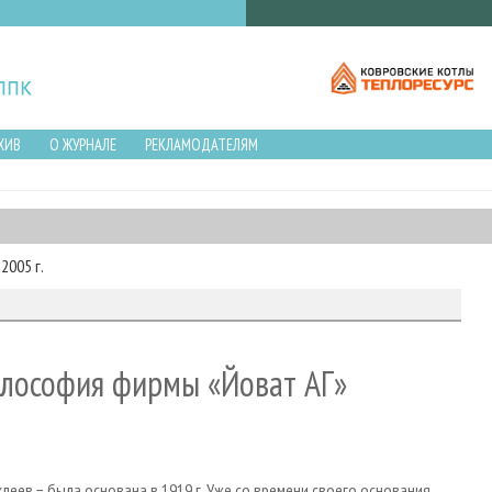
ХИВ
О ЖУРНАЛЕ
РЕКЛАМОДАТЕЛЯМ
2005 г.
илософия фирмы «Йоват АГ»
еев − была основана в 1919 г. Уже со времени своего основания