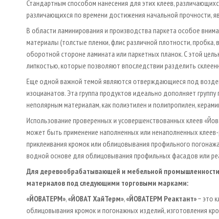
Стандартным способом нанесения для этих клеев, различающихся
различающихся по времени достижения начальной прочности, яв
В области ламинирования и производства паркета особое внимани
материалы (толстые пленки, флис различной плотности, пробка, в
оборотной стороне ламината или паркетных планок. С этой целью 
липкостью, которые позволяют впоследствии разделить склеенн
Еще одной важной темой являются отверждающиеся под воздей
изоцианатов. Эта группа продуктов идеально дополняет группу 
неполярным материалам, как полиэтилен и полипропилен, керамик
Использование проверенных и усовершенствованных клеев «Йов
может быть применение наполненных или ненаполненных клеев-
приклеивания кромок или облицовывания профильного погонажа
водной основе для облицовывания профильных фасадов или реа
Для деревообрабатывающей и мебельной промышленности 
материалов под следующими торговыми марками:
«ЙОВАТЕРМ»
,
«ЙОВАТ ХайТерм»
,
«ЙОВАТЕРМ Реактант»
− это к
облицовывания кромок и погонажных изделий, изготовления кр