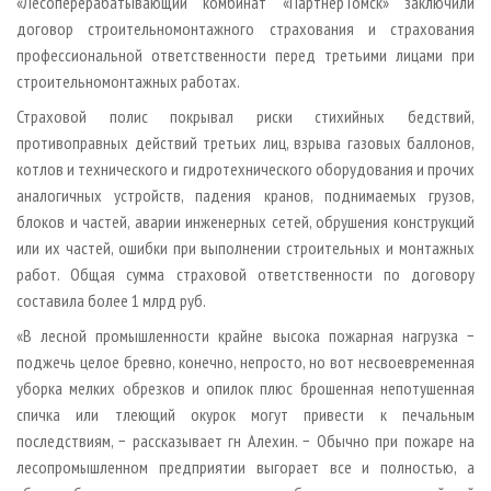
«Лесоперерабатывающий комбинат «Партнер­Томск» заключили
договор строительно­монтажного страхования и страхования
профессиональной ответственности перед третьими лицами при
строительно­монтажных работах.
Страховой полис покрывал риски стихийных бедствий,
противоправных действий третьих лиц, взрыва газовых баллонов,
котлов и технического и гидротехнического оборудования и прочих
аналогичных устройств, падения кранов, поднимаемых грузов,
блоков и частей, аварии инженерных сетей, обрушения конструкций
или их частей, ошибки при выполнении строительных и монтажных
работ. Общая сумма страховой ответственности по договору
составила более 1 млрд руб.
«В лесной промышленности крайне высока пожарная нагрузка −
поджечь целое бревно, конечно, непросто, но вот несвоевременная
уборка мелких обрезков и опилок плюс брошенная непотушенная
спичка или тлеющий окурок могут привести к печальным
последствиям, − рассказывает г­н Алехин. − Обычно при пожаре на
лесопромышленном предприятии выгорает все и полностью, а