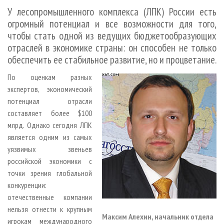
СУШКА ДРЕВЕСИНЫ
ПЕРСОНЫ
КОНТАКТЫ
РЕКЛАМА
У лесопромышленного комплекса (ЛПК) России есть
огромный потенциал и все возможности для того,
ПРОИЗВОДСТВО ДРЕВЕСНЫХ ПЛИТ
МОБИЛЬНЫЕ ВЫСТАВКИ
РЕКЛАМА НА САЙТЕ
чтобы стать одной из ведущих бюджетообразующих
ДЕРЕВЯННОЕ ДОМОСТРОЕНИЕ
ОФИЦИАЛЬНЫЕ ДЕЛЕГАЦИИ
отраслей в экономике страны: он способен не только
ПРОИЗВОДСТВО МЕБЕЛИ
ПРИОРИТЕТНЫЕ ИНВЕСТПРОЕКТЫ
обеспечить ее стабильное развитие, но и процветание.
БИОЭНЕРГЕТИКА
RUSSIAN FORESTRY REVIEW
По оценкам разных
ЦБП
экспертов, экономический
ГАЗЕТА ЛЕСПРОМФОРУМ
потенциал отрасли
ИНСТРУМЕНТ И МАТЕРИАЛЫ
БИБЛИОТЕКА СПЕЦИАЛИСТА
составляет более $100
млрд. Однако сегодня ЛПК
является одним из самых
уязвимых звеньев
российской экономики с
точки зрения глобальной
конкуренции:
отечественные компании
нельзя отнести к крупным
Максим Алехин, начальник отдела
игрокам международного