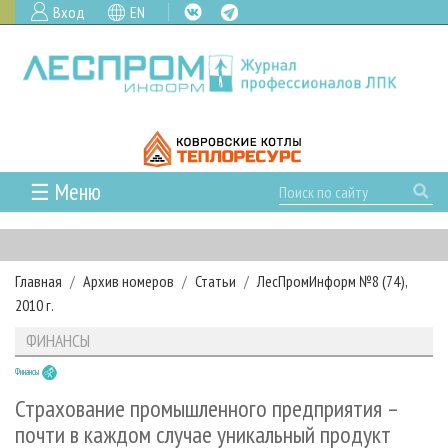
Вход
EN
☰ Меню
ГЛАВНАЯ
РУБРИКИ И ТЕМЫ
Главная
Архив номеров
Статьи
ЛесПромИнформ №8 (74),
РУБРИКИ ЖУРНАЛА
НОВОСТИ
2010 г.
ЛЕСНОЕ ХОЗЯЙСТВО
КАЛЕНДАРЬ СОБЫТИЙ
ПРОЕКТЫ ЛПИ
ФИНАНСЫ
ЛЕСОЗАГОТОВКА
НОВОСТИ ЛПК
АНАЛИТИКА
АРХИВ
Финансы
ЛЕСОПИЛЕНИЕ
НОВОСТИ ЖУРНАЛА
ПРЕДПРИЯТИЯ ЛПК
АРХИВ ЖУРНАЛОВ
О ЖУРНАЛЕ
Страхование промышленного предприятия –
ДЕРЕВООБРАБОТКА
НОВОСТИ КОМПАНИЙ
ЛЕСНЫЕ РЕГИОНЫ РОССИИ
СТАТЬИ
почти в каждом случае уникальный продукт
ПОДПИСКА
РЕКЛАМОДАТЕЛЯМ