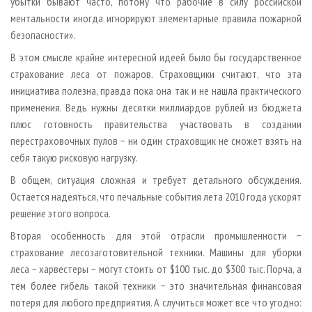
убытки бывают часто, потому что рабочие в силу российской
ментальности иногда игнорируют элементарные правила пожарной
безопасности».
В этом смысле крайне интересной идеей было бы государственное
страхование леса от пожаров. Страховщики считают, что эта
инициатива полезна, правда пока она так и не нашла практического
применения. Ведь нужны десятки миллиардов рублей из бюджета
плюс готовность правительства участвовать в создании
перестраховочных пулов − ни один страховщик не сможет взять на
себя такую рисковую нагрузку.
В общем, ситуация сложная и требует детального обсуждения.
Остается надеяться, что печальные события лета 2010 года ускорят
решение этого вопроса.
Вторая особенность для этой отрасли промышленности −
страхование лесозаготовительной техники. Машины для уборки
леса − харвестеры − могут стоить от $100 тыс. до $300 тыс. Порча, а
тем более гибель такой техники − это значительная финансовая
потеря для любого предприятия. А случиться может все что угодно: