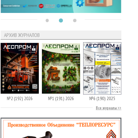
АРХИВ ЖУРНАЛОВ
№2 (192) 2026
№1 (191) 2026
№6 (190) 2025
Все журналы