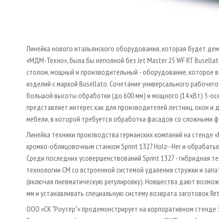
Линейка нового итальянского оборудования, которая будет де
«МДМ-Техно», была бы неполной без Jet Master 25 WF RT Busella
столом, мощный и производительный - оборудование, которое 
изделий с маркой Busellato. Сочетание универсального рабочег
большой высоты обработки (до 600 мм) и мощного (14 кВт) 5­-ос
представляет интерес как для производителей лестниц, окон и 
мебели, в которой требуется обработка фасадов со сложными 
Линейка техники производства германских компаний на стенде
кромко-облицовочным станком Sprint 1327 Holz--Her и обрабатыв
Среди последних усовершенствований Sprint 1327 - гибридная те
технологии СМ со встроенной системой удаления стружки и запа
(включая пневматическую регулировку). Новшества дают возмо
мм и устанавливать специальную систему возврата заготовок Ret
ООО «СК "Роутер"» продемонстрирует на корпоративном стенде 3D