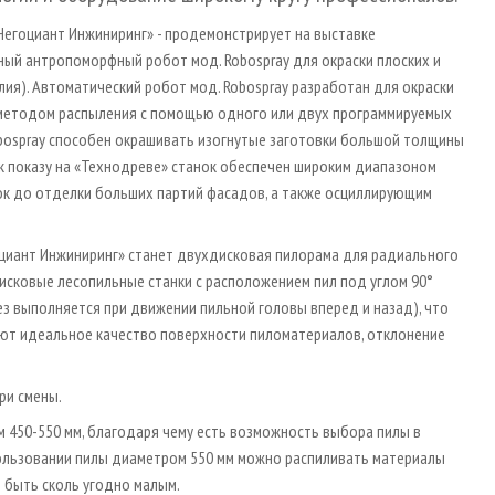
Негоциант Инжиниринг» - продемонстрирует на выставке
ный антропоморфный робот мод. Robospray для окраски плоских и
ия). Автоматический робот мод. Robospray разработан для окраски
методом распыления с помощью одного или двух программируемых
obospray способен окрашивать изогнутые заготовки большой толщины
 к показу на «Технодреве» станок обеспечен широким диапазоном
ок до отделки больших партий фасадов, а также осциллирующим
оциант Инжиниринг» станет двухдисковая пилорама для радиального
дисковые лесопильные станки с расположением пил под углом 90°
рез выполняется при движении пильной головы вперед и назад), что
ют идеальное качество поверхности пиломатериалов, отклонение
ри смены.
м 450-550 мм, благодаря чему есть возможность выбора пилы в
пользовании пилы диаметром 550 мм можно распиливать материалы
 быть сколь угодно малым.