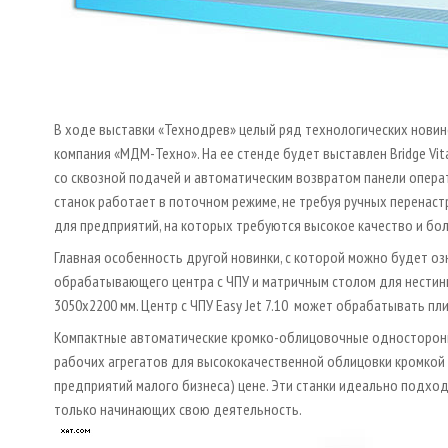
В ходе выставки «Технодрев» целый ряд технологических нови
компания «МДМ­-Техно». На ее стенде будет выставлен Bridge Vit
со сквозной подачей и автоматическим возвратом панели операто
станок работает в поточном режиме, не требуя ручных перенастр
для предприятий, на которых требуются высокое качество и бо
Главная особенность другой новинки, с которой можно будет оз
обрабатывающего центра с ЧПУ и матричным столом для нестинг-­
3050х2200 мм. Центр с ЧПУ Easy Jet 7.10 может обрабатывать п
Компактные автоматические кромко-облицовочные односторонние
рабочих агрегатов для высококачественной облицовки кромкой
предприятий малого бизнеса) цене. Эти станки идеально подход
только начинающих свою деятельность.