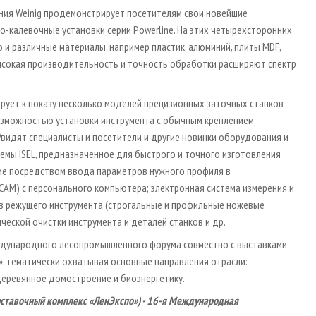
ания Weinig продемонстрирует посетителям свои новейшие
-­калевочные установки серии Powerline. На этих четырехсторонних
 и различные материалы, например пластик, алюминий, плиты MDF,
высокая производительность и точность обработки расширяют спектр
нирует к показу несколько моделей прецизионных заточных станков
возможностью установки инструмента с обычным креплением,
Увидят специалисты и посетители и другие новинки оборудования и
темы ISEL, предназначенное для быстрого и точного изготовления
ме посредством ввода параметров нужного профиля в
CAM) с персонального компьютера; электронная система измерения и
ов режущего инструмента (строгальные и профильные ножевые
ческой очистки инструмента и деталей станков и др.
ждународного лесопромышленного форума совместно с выставками
», тематически охватывая основные направления отрасли:
деревянное домостроение и биоэнергетику.
выставочный комплекс «ЛенЭкспо») - 16­-я Международная