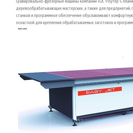
Гравировально-­фрезерные машины компании «СК "Роутер"», план
деревообрабатывающих мастерских, а также для предприятий, г
станков и программное обеспечение обуславливают комфортную
оснасткой для крепления обрабатываемых заготовок и программ