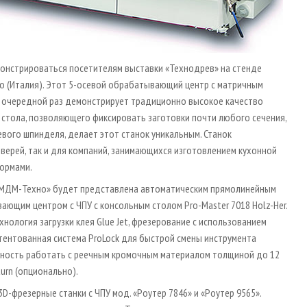
монстрироваться посетителям выставки «Технодрев» на стенде
to (Италия). Этот 5­-осевой обрабатывающий центр с матричным
в очередной раз демонстрирует традиционно высокое качество
о стола, позволяющего фиксировать заготовки почти любого сечения,
евого шпинделя, делает этот станок уникальным. Станок
дверей, так и для компаний, занимающихся изготовлением кухонной
формами.
 «МДМ­-Техно» будет представлена автоматическим прямолинейным
ающим центром с ЧПУ с консольным столом Pro-Master 7018 Holz­-Her.
хнология загрузки клея Glue Jet, фрезерование с использованием
тентованная система ProLock для быстрой смены инструмента
жность работать с реечным кромочным материалом толщиной до 12
urn (опционально).
­-фрезерные станки с ЧПУ мод. «Роутер 7846» и «Роутер 9565».