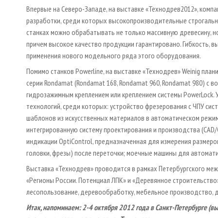
Впервые на Северо-Западе, на выставке «Технодрев­2012», комп
разработки, среди которых высокопроизводительные строгально
станках можно обрабатывать не только массивную древесину, но
причем высокое качество продукции гарантировано. Гибкость, 
применения нового модельного ряда этого оборудования.
Помимо станков Powerline, на выставке «Технодрев» Weinig пла
серии Rondamat (Rondamat 168, Rondamat 960, Rondamat 980) с 
гидрозажимным креплением или креплением системы PowerLock. 
технологий, среди которых: устройство фрезерования с ЧПУ сис
шаблонов из искусственных материалов в автоматическом режи
интегрированную систему проектирования и производства (CAD/
индикации OptiControl, предназначенная для измерения размер
головки, фрезы) после переточки; моечные машины для автомати
Выставка «Технодрев» проводится в рамках Петербургского ме
«Регионы России. Потенциал ЛПК» и «Деревянное строительство
лесопользование, деревообработку, мебельное производство, 
Итак, напоминаем: 2-4 октября 2012 года в Санкт-­Петербурге (