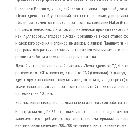
Впервые в России один из драйверов выставки - Торговый дом «
«Технодрев» новый, уникальный по характеристикам, универсаль
объемных элементов мебели производства компании Makor (Итал
плоских и рельефных фасадов для мебельной промышленности 
манипуляторов. Благодаря 3D­-сканированию на входе станок R
и сложного сечения (например, выдвижные ящики). Планируемый
программ для различных задач - от отделки единичных заготов
режимом работы для ускорения производства.
Другой интересной новинкой выставки «Технодрев» от ТД «Нег
раскроя мод. DKP 6 производства StrojCAD (Словакия). Эти двух
друг к другу позволяют получить две доски за один цикл реза (
значительно повышает производительность. Станки обеспечива
от геометрии ±0,5 мм.
Эта массивная пилорама предназначена для тяжелой работы в т
Конструкция мод. DKP 6 позволяет использовать пилы диаметро
зависимости от требуемого сортамента пиломатериала. При ис
максимальным сечением 200х200 мм, минимальное сечение может