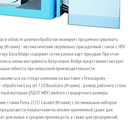
нок в области деревообработки планирует продемонстрировать
ap (Италия) - автоматический сверлильно-­присадочный станок с ЧПУ
ру. База Bridge содержит сотни разных карт присадки. При этом
оек и смены инструмента. Безусловно, Bridge представляет интерес
льшая гибкость при невысокой производительности.
накомиться на стенде компании на выставке «Технодрев», -
обработки Easy Jet 7.10 Busellato (Италия) - размер рабочего стола
литный материал (ЛДСП, MDF) любого стандартного размера.
 станки Flexa 27/37 Casadei (Италия) с оптимальным набором
 предлагаются покупателям по вполне приемлемой (даже для
ят для малых и средних производств, а также для предприятий,