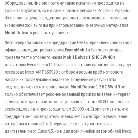
оборудования. Именно поэтому такие испытания проводятся не
только за рубежом, но и в самых разных регионах России и Украины.
Их основная цель - продемонстрировать возможность получения
экономической выгоды при использовании смазочных материалов
Mobil Delvac
в реальных условиях.
Лесоперерабатывающее предприятие ОАО «Тернейлес» совместно с
официальным дистрибьютором
ExxonMobil
в Приморском крае
провели тест моторного масла
Mobil Delvac
1
SHC
5
W
­-40
в
двигателях Iveco Cursor13. Полевые испытания проводились на двух
лесовозах Iveco­-AMT 633920 с отбором восьми проб моторного
масла и их последующим анализом. Полученные результаты
подтвердили, что моторное масло
Mobil Delvac 1 SHC 5W­-40
не
только обеспечивает рекомендованный производителем интервал
замены, но и дает возможность увеличить его до 40 000 км вместо
рекомендованных производителем 20 000 км. Стоит отметить, что
предприятие­-производитель «Ивеко­-АМТ» одобрило увеличение
интервала в гарантийный период не только для техники с
двигателем Iveco Cursor13, но и для всей линейки автомобилей Iveco.