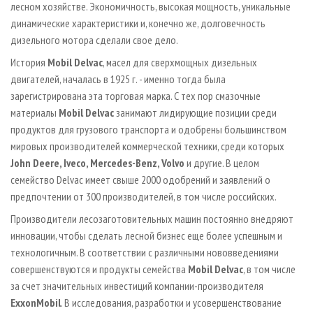
лесном хозяйстве. Экономичность, высокая мощность, уникальные
динамические характеристики и, конечно же, долговечность
дизельного мотора сделали свое дело.
История
Mobil Delvac
, масел для сверхмощных дизельных
двигателей, началась в 1925 г. - именно тогда была
зарегистрирована эта торговая марка. С тех пор смазочные
материалы
Mobil Delvac
занимают лидирующие позиции среди
продуктов для грузового транспорта и одобрены большинством
мировых производителей коммерческой техники, среди которых
John
Deere
,
Iveco
,
Mercedes
-­
Benz
,
Volvo
и другие. В целом
семейство Delvac имеет свыше 2000 одобрений и заявлений о
предпочтении от 300 производителей, в том числе российских.
Производители лесозаготовительных машин постоянно внедряют
инновации, чтобы сделать лесной бизнес еще более успешным и
технологичным. В соответствии с различными нововведениями
совершенствуются и продукты семейства
Mobil Delvac
, в том числе
за счет значительных инвестиций компании­-производителя
ExxonMobil
. В исследования, разработки и усовершенствование