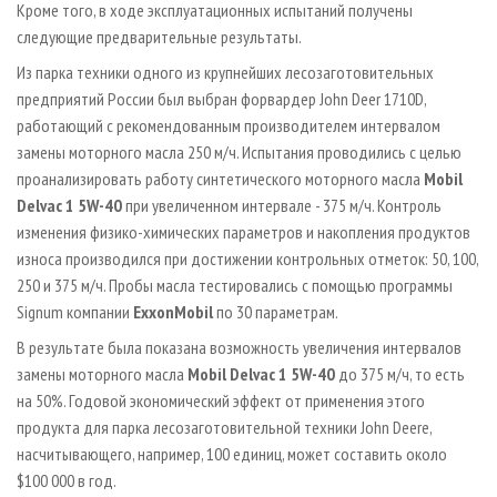
Кроме того, в ходе эксплуатационных испытаний получены
следующие предварительные результаты.
Из парка техники одного из крупнейших лесозаготовительных
предприятий России был выбран форвардер John Deer 1710D,
работающий с рекомендованным производителем интервалом
замены моторного масла 250 м/ч. Испытания проводились с целью
проанализировать работу синтетического моторного масла
Mobil
Delvac 1 5W­-40
при увеличенном интервале - 375 м/ч. Контроль
изменения физико­-химических параметров и накопления продуктов
износа производился при достижении контрольных отметок: 50, 100,
250 и 375 м/ч. Пробы масла тестировались с помощью программы
Signum компании
ExxonMobil
по 30 параметрам.
В результате была показана возможность увеличения интервалов
замены моторного масла
Mobil Delvac 1 5W­-40
до 375 м/ч, то есть
на 50%. Годовой экономический эффект от применения этого
продукта для парка лесозаготовительной техники John Deere,
насчитывающего, например, 100 единиц, может составить около
$100 000 в год.