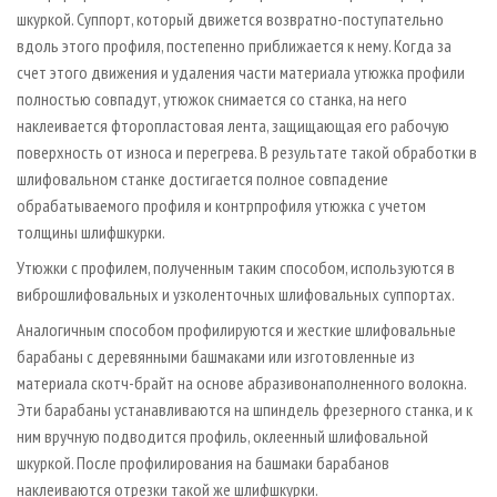
шкуркой. Суппорт, который движется возвратно-поступательно
вдоль этого профиля, постепенно приближается к нему. Когда за
счет этого движения и удаления части материала утюжка профили
полностью совпадут, утюжок снимается со станка, на него
наклеивается фторопластовая лента, защищающая его рабочую
поверхность от износа и перегрева. В результате такой обработки в
шлифовальном станке достигается полное совпадение
обрабатываемого профиля и контрпрофиля утюжка с учетом
толщины шлифшкурки.
Утюжки с профилем, полученным таким способом, используются в
виброшлифовальных и узколенточных шлифовальных суппортах.
Аналогичным способом профилируются и жесткие шлифовальные
барабаны с деревянными башмаками или изготовленные из
материала скотч-брайт на основе абразивонаполненного волокна.
Эти барабаны устанавливаются на шпиндель фрезерного станка, и к
ним вручную подводится профиль, оклеенный шлифовальной
шкуркой. После профилирования на башмаки барабанов
наклеиваются отрезки такой же шлифшкурки.