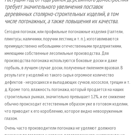
СУШКА ДРЕВЕСИНЫ
ПЕРСОНЫ
КОНТАКТЫ
РЕКЛАМА
требует значительного увеличения поставок
деревянных столярно-строительных изделий, в том
ПРОИЗВОДСТВО ДРЕВЕСНЫХ ПЛИТ
МОБИЛЬНЫЕ ВЫСТАВКИ
РЕКЛАМА НА САЙТЕ
числе погонажных,
а также повышения их качества.
ДЕРЕВЯННОЕ ДОМОСТРОЕНИЕ
ОФИЦИАЛЬНЫЕ ДЕЛЕГАЦИИ
Сегодня погонаж, или профильные погонажные изделия (галтели,
ПРОИЗВОДСТВО МЕБЕЛИ
ПРИОРИТЕТНЫЕ ИНВЕСТПРОЕКТЫ
плинтусы, наличники, поручни лестниц и т. п.), изготавливаются
БИОЭНЕРГЕТИКА
RUSSIAN FORESTRY REVIEW
преимущественно небольшими отечественными предприятиями,
имеющими собственные лесопильные производства. Для
ЦБП
ГАЗЕТА ЛЕСПРОМФОРУМ
производства погонажа используются боковые доски и даже
ИНСТРУМЕНТ И МАТЕРИАЛЫ
БИБЛИОТЕКА СПЕЦИАЛИСТА
горбыль, в лучшем случае доски, полученные пилением вразвал. В
результате у изделий из такого сырья огромное количество
дефектов - несросшихся и выпадающих сучков, косослоя, трещин и т.
д. Кроме того, влажность погонажа, который продается на наших
строительных рынках, значительно превышает 12%, и ее снижение
обычно происходит естественным образом уже в готовом изделии,
что приводит к его короблению, которое видно невооруженным
глазом.
Очень часто производители погонажа не уделяют должного