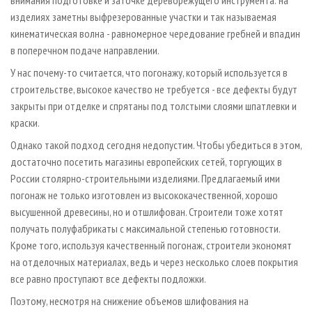
внимания подготовке и заточке дереворежущего инструмента: на
изделиях заметны выфрезерованные участки и так называемая
кинематическая волна - равномерное чередование гребней и впадин
в поперечном подаче направлении.
У нас почему-то считается, что погонажу, который используется в
строительстве, высокое качество не требуется - все дефекты будут
закрыты при отделке и спрятаны под толстыми слоями шпатлевки и
краски.
Однако такой подход сегодня недопустим. Чтобы убедиться в этом,
достаточно посетить магазины европейских сетей, торгующих в
России столярно-строительными изделиями. Предлагаемый ими
погонаж не только изготовлен из высококачественной, хорошо
высушенной древесины, но и отшлифован. Строители тоже хотят
получать полуфабрикаты с максимальной степенью готовности.
Кроме того, используя качественный погонаж, строители экономят
на отделочных материалах, ведь и через несколько слоев покрытия
все равно проступают все дефекты подложки.
Поэтому, несмотря на снижение объемов шлифования на