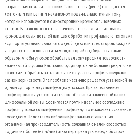
направления подачи заготовки. Такие станки (рис. 5) оснащаются
ленточным или цепным механизмом подачи, аналогичным тому,
который используется в односторонних кромкооблицовочных
станках. В зависимости от назначения станка - для шлифования
кромок щитовых деталей или для обработки профильного погонажа
- суппорты устанавливаются с одной, двух или трех сторон. Каждый
из суппортов наклоняется на угол, который подбирается таким
образом, чтобы утюжок обрабатывал зону профиля поверхности
наименьшей глубины. Как правило, суппортов не больше трех, что не
позволяет обрабатывать одни и те же участки профиля шкурками
разной зернистости. Эта проблема частично решается установкой на
одном суппорте двух шлифующих утюжков. При качественном
профилировании утюжков и точном облегании наклеенной на них
шлифовальной ленты достигается почти идеальное совпадение
профиля утюжка со шлифуемым профилем, что исключает искажение
последнего. Недостаток виброшлифовальных станков - их
ограниченная производительность, связанная с малой скоростью
подачи (не более 6-8 м/мин) из-за перегрева утюжков, и быстрое