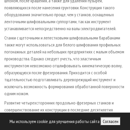
шпоном, после крашения, а также для удаления пузырей,
появляющихся после нанесения грунтовки. Конструкция такого
оборудования значительно проще, чем у станков, оснащенных
ленточными шлифовальными суппортами, так как инструмент
устанавливается непосредственно на валы электродвигателей.
Станки с щеточными и лепестковыми шлифовальными барабанами
также могут использоваться для белого шлифования профильных
погонажных деталей на небольших предприятиях с малым объемом
производства. Однако следует учесть, что эластичным
инструментом невозможно отшлифовывать кинематическую волну,
образующуюся после фрезерования. Приходится с особой
тщательностью подготавливать дереворежущий инструмент и
исключать возможность формирования обработанной поверхности
одним ножом.
Развитие четырехсторонних про­дольно-фрезерных станков и
совершенствование их конструкции в пос­лед­ние десятилетия
позволили заметно повысить качество обработки заготовок на
Мы используем cookie для улучшения работы сайта
Согласен
этом оборудовании, что зачастую позволяет отказаться от