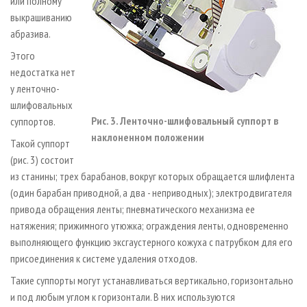
или полному
выкрашиванию
абразива.
Этого
недостатка нет
у ленточно-
шлифовальных
Рис. 3. Ленточно-шлифовальный суппорт в
суппортов.
наклоненном положении
Такой суппорт
(рис. 3) состоит
из станины; трех барабанов, вокруг которых обращается шлифлента
(один барабан приводной, а два - неприводных); электродвигателя
привода обращения ленты; пневматического механизма ее
натяжения; прижимного утюжка; ограждения ленты, одновременно
выполняющего функцию эксгаустерного кожуха с патрубком для его
присоединения к системе удаления отходов.
Такие суппорты могут устанавливаться вертикально, горизонтально
и под любым углом к горизонтали. В них используются