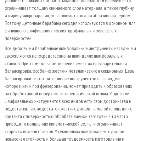
усилие его прижима к обрабатываемой поверхности невелико, что
ограничивает толщину снимаемого слоя материала, а также глубину
и ширину микроцарапин, оставляемых каждым абразивным зерном.
Поэтому щеточные барабаны сегодня используются в основном для
финишного шлифования плоских, профильных и рельефных
поверхностей.
Все дисковые и барабанные шлифовальные инструменты насадные и
закрепляются непосредственно на шпинделях шлифовальных
станков. При этом большое значение имеет их предварительная
балансировка, особенно жестких металлических и секционных. Цель
балансировки - исключить биение инструментов на шпинделе,
которое, как и при фрезеровании, может приводить к образованию
на обработанной поверхности кинематической волны. У профиле­
шлифовальных инструментов всех видов есть свои достоинства и
недостатки. Так, недостаток жестких дисков - в малой площади их
контакта с поверхностью обрабатываемой заготовки, что часто
приводит к появлению кинематической волны и ограничивает
скорость подачи станков. У секционных шлифовальных дисков
невысокая стойкость и большая трудоемкость изготовления и