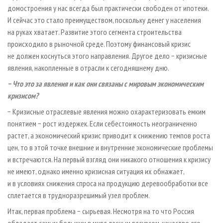
домостроения у нас всегда был практически свободен от ипотеки.
И сейчас это стало преимуществом, поскольку денег у населения
на руках хватает. Развитие этого сегмента строительства
происходило в рыночной среде. Поэтому финансовый кризис
не должен коснуться этого направления. Другое дело − кризисные
явления, накопленные в отрасли к сегодняшнему дню.
− Что это за явления и как они связаны с мировым экономическим
кризисом?
− Кризисные отраслевые явления можно охарактеризовать емким
понятием − рост издержек. Если себестоимость неограниченно
растет, а экономический кризис приводит к снижению темпов роста
цен, то в этой точке внешние и внутренние экономические проблемы
и встречаются. На первый взгляд они никакого отношения к кризису
не имеют, однако именно кризисная ситуация их обнажает,
и в условиях снижения спроса на продукцию деревообработки все
сплетается в трудноразрешимый узел проблем.
Итак, первая проблема − сырьевая. Несмотря на то что Россия