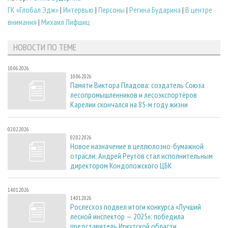
ГК «Глобал Эдж»
|
Интервью
|
Персоны
|
Регина Бударина
|
В центре
внимания
|
Михаил Лифшиц
НОВОСТИ ПО ТЕМЕ
10.06.2026
10.06.2026
Памяти Виктора Пладова: создатель Союза
лесопромышленников и лесоэкспортёров
Карелии скончался на 85-м году жизни
02.02.2026
02.02.2026
Новое назначение в целлюлозно-бумажной
отрасли: Андрей Реутов стал исполнительным
директором Кондопожского ЦБК
14.01.2026
14.01.2026
Рослесхоз подвел итоги конкурса «Лучший
лесной инспектор — 2025»: победила
представитель Иркутской области