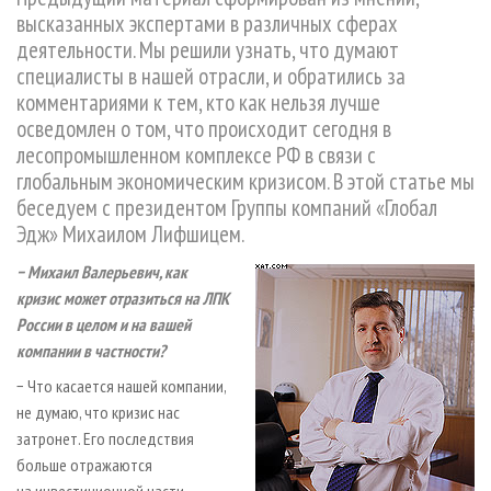
СУШКА ДРЕВЕСИНЫ
ПЕРСОНЫ
КОНТАКТЫ
РЕКЛАМА
высказанных экспертами в различных сферах
деятельности. Мы решили узнать, что думают
ПРОИЗВОДСТВО ДРЕВЕСНЫХ ПЛИТ
МОБИЛЬНЫЕ ВЫСТАВКИ
РЕКЛАМА НА САЙТЕ
специалисты в нашей отрасли, и обратились за
ДЕРЕВЯННОЕ ДОМОСТРОЕНИЕ
ОФИЦИАЛЬНЫЕ ДЕЛЕГАЦИИ
комментариями к тем, кто как нельзя лучше
ПРОИЗВОДСТВО МЕБЕЛИ
ПРИОРИТЕТНЫЕ ИНВЕСТПРОЕКТЫ
осведомлен о том, что происходит сегодня в
лесопромышленном комплексе РФ в связи с
БИОЭНЕРГЕТИКА
RUSSIAN FORESTRY REVIEW
глобальным экономическим кризисом. В этой статье мы
ЦБП
ГАЗЕТА ЛЕСПРОМФОРУМ
беседуем с президентом Группы компаний «Глобал
Эдж» Михаилом Лифшицем.
ИНСТРУМЕНТ И МАТЕРИАЛЫ
БИБЛИОТЕКА СПЕЦИАЛИСТА
− Михаил Валерьевич, как
кризис может отразиться на ЛПК
России в целом и на вашей
компании в частности?
− Что касается нашей компании,
не думаю, что кризис нас
затронет. Его последствия
больше отражаются