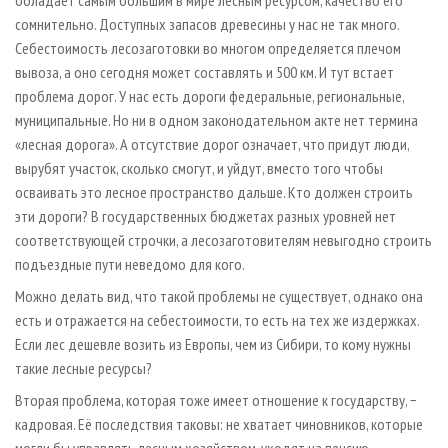
обладает самым большим в мире лесным ресурсом, качество его
сомнительно. Доступных запасов древесины у нас не так много.
Себестоимость лесозаготовки во многом определяется плечом
вывоза, а оно сегодня может составлять и 500 км. И тут встает
проблема дорог. У нас есть дороги федеральные, региональные,
муниципальные. Но ни в одном законодательном акте нет термина
«лесная дорога». А отсутствие дорог означает, что придут люди,
вырубят участок, сколько смогут, и уйдут, вместо того чтобы
осваивать это лесное пространство дальше. Кто должен строить
эти дороги? В государственных бюджетах разных уровней нет
соответствующей строчки, а лесозаготовителям невыгодно строить
подъездные пути неведомо для кого.
Можно делать вид, что такой проблемы не существует, однако она
есть и отражается на себестоимости, то есть на тех же издержках.
Если лес дешевле возить из Европы, чем из Сибири, то кому нужны
такие лесные ресурсы?
Вторая проблема, которая тоже имеет отношение к государству, −
кадровая. Её последствия таковы: не хватает чиновников, которые