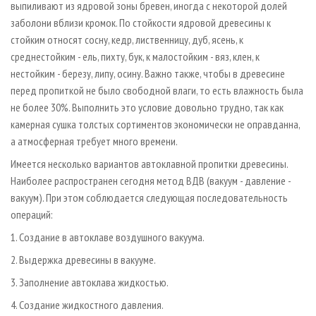
выпиливают из ядровой зоны бревен, иногда с некоторой долей
заболони вблизи кромок. По стойкости ядровой древесины к
стойким относят сосну, кедр, лиственницу, дуб, ясень, к
среднестойким - ель, пихту, бук, к малостойким - вяз, клен, к
нестойким - березу, липу, осину. Важно также, чтобы в древесине
перед пропиткой не было свободной влаги, то есть влажность была
не более 30%. Выполнить это условие довольно трудно, так как
камерная сушка толстых сортиментов экономически не оправданна,
а атмосферная требует много времени.
Имеется несколько вариантов автоклавной пропитки древесины.
Наиболее распространен сегодня метод ВДВ (вакуум - давление -
вакуум). При этом соблюдается следующая последовательность
операций:
1. Создание в автоклаве воздушного вакуума.
2. Выдержка древесины в вакууме.
3. Заполнение автоклава жидкостью.
4. Создание жидкостного давления.