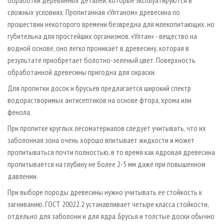
обработки деревянных деталей, которые эксплуатируются в
сложных условиях. Пропитанная «Ултаном» древесина по
прошествии некоторого времени безвредна для млекопитающих, но
губительна для простейших организмов. «Ултан» - вещество на
водной основе, оно легко проникает в древесину, которая в
результате приобретает болотно-зеленый цвет. Поверхность
обработанной древесины пригодна для окраски.
Для пропитки досок и брусьев предлагается широкий спектр
водорастворимых антисептиков на основе фтора, хрома или
фенола.
При пропитке круглых лесоматериалов следует учитывать, что их
заболонная зона очень хорошо впитывает жидкости и может
пропитываться почти полностью, в то время как ядровая древесина
пропитывается на глубину не более 2-5 мм даже при повышенном
давлении.
При выборе породы древесины нужно учитывать ее стойкость к
загниванию. ГОСТ 20022.2 устанавливает четыре класса стойкости,
отдельно для заболони и для ядра. Брусья и толстые доски обычно