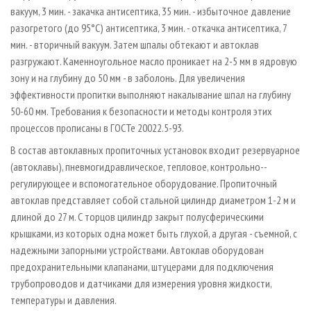
вакуум, 3 мин. - закачка антисептика, 35 мин. - избыточное давление
разогретого (до 95°C) антисептика, 3 мин. - откачка антисептика, 7
мин. - вторичный вакуум. Затем шпалы обтекают и автоклав
разгружают. Каменноугольное масло проникает на 2-5 мм в ядровую
зону и на глубину до 50 мм - в заболонь. Для увеличения
эффективности пропитки выполняют накалывание шпал на глубину
50-60 мм. Требования к безопасности и методы контроля этих
процессов прописаны в ГОСТе 20022.5-93.
В состав автоклавных пропиточных установок входит резервуарное
(автоклавы), пневмогидравлическое, тепловое, контрольно-­
регулирующее и вспомогательное оборудование. Пропиточный
автоклав представляет собой стальной цилиндр диаметром 1-2 м и
длиной до 27 м. С торцов цилиндр закрыт полусферическими
крышками, из которых одна может быть глухой, а другая - съемной, с
надежными запорными устройствами. Автоклав оборудован
предохранительными клапанами, штуцерами для подключения
трубопроводов и датчиками для измерения уровня жидкости,
температуры и давления.