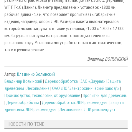
различных стран: Altesa (Италия), Italmac (Китай), Scholz (Германия),
WTT T-10 (Дания). Диаметр предлагаемых установок - 1800 мм,
рабочая длина - 12 м, что позволяет пропитывать габаритные
изделия, например, опоры ЛЭП. Размеры пакета пиломатериалов,
который можно загружать в такие установки, - 1200 х 1200 х 12 000
мм. Загрузка и выгрузка материалов - с помощью тележки на
рельсовом ходу. Установки могут работать как в автоматическом,
так и в ручном режиме.
Владимир ВОЛЫНСКИЙ
Автор:
Владимир Волынский
Владимир Волынский
|
Деревообработка
|
ЗАО «Даурия»
|
Защита
древесины
|
Лесопиление
|
ОАО «ПО "Электрохимический завод"»
|
Производство, технологии, оборудование
|
Пропитки для древесины
|
Деревообработка
|
Деревообработка: ЛПИ рекомендует
|
Защита
древесины: ЛПИ рекомендует
|
Лесопиление: ЛПИ рекомендует
НОВОСТИ ПО ТЕМЕ