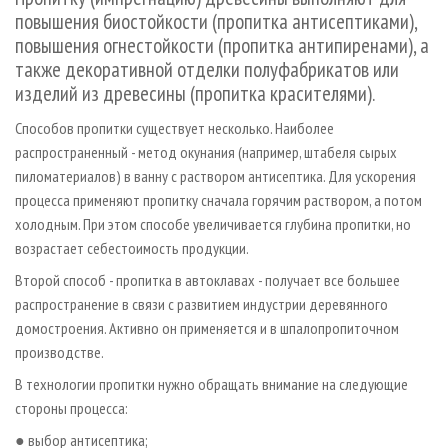
СУШКА ДРЕВЕСИНЫ
ПЕРСОНЫ
КОНТАКТЫ
РЕКЛАМА
повышения биостойкости (пропитка антисептиками),
повышения огнестойкости (пропитка антипиренами), а
ПРОИЗВОДСТВО ДРЕВЕСНЫХ ПЛИТ
МОБИЛЬНЫЕ ВЫСТАВКИ
РЕКЛАМА НА САЙТЕ
также декоративной отделки полуфабрикатов или
ДЕРЕВЯННОЕ ДОМОСТРОЕНИЕ
ОФИЦИАЛЬНЫЕ ДЕЛЕГАЦИИ
изделий из древесины (пропитка красителями).
ПРОИЗВОДСТВО МЕБЕЛИ
ПРИОРИТЕТНЫЕ ИНВЕСТПРОЕКТЫ
Способов пропитки существует несколько. Наиболее
БИОЭНЕРГЕТИКА
RUSSIAN FORESTRY REVIEW
распространенный - метод окунания (например, штабеля сырых
пиломатериалов) в ванну с раствором антисептика. Для ускорения
ЦБП
ГАЗЕТА ЛЕСПРОМФОРУМ
процесса применяют пропитку сначала горячим раствором, а потом
ИНСТРУМЕНТ И МАТЕРИАЛЫ
БИБЛИОТЕКА СПЕЦИАЛИСТА
холодным. При этом способе увеличивается глубина пропитки, но
возрастает себестоимость продукции.
Второй способ - пропитка в автоклавах - получает все большее
распространение в связи с развитием индустрии деревянного
домостроения. Активно он применяется и в шпалопропиточном
производстве.
В технологии пропитки нужно обращать внимание на следующие
стороны процесса:
● выбор антисептика;