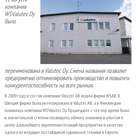
СУШКА ДРЕВЕСИНЫ
ПЕРСОНЫ
КОНТАКТЫ
РЕКЛАМА
компания
WSValutec Oy
ПРОИЗВОДСТВО ДРЕВЕСНЫХ ПЛИТ
МОБИЛЬНЫЕ ВЫСТАВКИ
РЕКЛАМА НА САЙТЕ
была
ДЕРЕВЯННОЕ ДОМОСТРОЕНИЕ
ОФИЦИАЛЬНЫЕ ДЕЛЕГАЦИИ
ПРОИЗВОДСТВО МЕБЕЛИ
ПРИОРИТЕТНЫЕ ИНВЕСТПРОЕКТЫ
БИОЭНЕРГЕТИКА
RUSSIAN FORESTRY REVIEW
ЦБП
ГАЗЕТА ЛЕСПРОМФОРУМ
ИНСТРУМЕНТ И МАТЕРИАЛЫ
БИБЛИОТЕКА СПЕЦИАЛИСТА
переименована в Valutec Oy. Смена названия позволит
предприятию оптимизировать производство и повысить
конкурентоспособность на всех рынках.
В 2009 году в состав компании Valutec AB вошла фирма WSAB. В
Швеции фирма была интегрирована в Valutec AB, а в Финляндии
появилась компания WSValutec Oy. Прошедшее с тех пор время было
в значительной степени посвящено обмену знаниями и опытом в
целях дальнейшего укрепления позиций предприятия в качестве
одного из ведущих поставщиков сушильной техники в Европе.