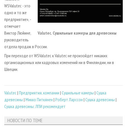
WSValutec - это
одно и то же
предприятие», -
отмечает
Виктор Люйине,
Valutec. Сушильные камеры для древесины
руководитель
отдела продаж в России.
При переходе от WSValutec к Valutec не произойдет никаких
организационных или кадровых изменений ни в Финляндии, ни в
Швеции.
Valutec
|
Предприятия, компании
|
Сушильные камеры
|
Сушка
древесины
|
Микко Питкянен
|
Роберт Ларссон
|
Сушка древесины
|
Сушка древесины: ЛПИ рекомендует
НОВОСТИ ПО ТЕМЕ