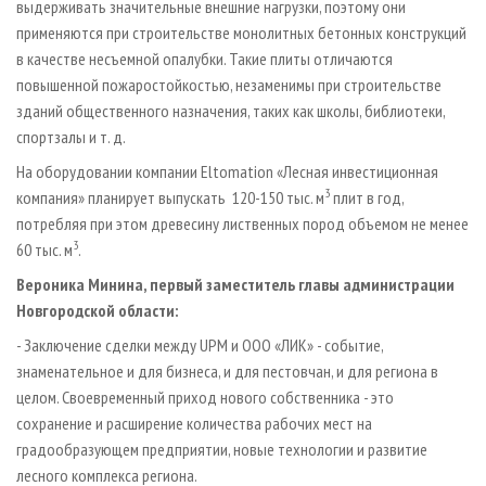
выдерживать значительные внешние нагрузки, поэтому они
применяются при строительстве монолитных бетонных конструкций
в качестве несъемной опалубки. Такие плиты отличаются
повышенной пожаростойкостью, незаменимы при строительстве
зданий общественного назначения, таких как школы, библиотеки,
спортзалы и т. д.
На оборудовании компании Eltomation «Лесная инвестиционная
3
компания» планирует выпускать 120-150 тыс. м
плит в год,
потребляя при этом древесину лиственных пород объемом не менее
3
60 тыс. м
.
Вероника Минина, первый заместитель главы администрации
Новгородской области:
- Заключение сделки между UPM и ООО «ЛИК» - событие,
знаменательное и для бизнеса, и для пестовчан, и для региона в
целом. Своевременный приход нового собственника - это
сохранение и расширение количества рабочих мест на
градообразующем предприятии, новые технологии и развитие
лесного комплекса региона.