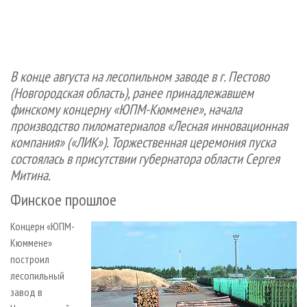
СУШКА ДРЕВЕСИНЫ
ПЕРСОНЫ
КОНТАКТЫ
РЕКЛАМА
ПРОИЗВОДСТВО ДРЕВЕСНЫХ ПЛИТ
МОБИЛЬНЫЕ ВЫСТАВКИ
РЕКЛАМА НА САЙТЕ
ДЕРЕВЯННОЕ ДОМОСТРОЕНИЕ
ОФИЦИАЛЬНЫЕ ДЕЛЕГАЦИИ
В конце августа на лесопильном заводе в г. Пестово
ПРОИЗВОДСТВО МЕБЕЛИ
ПРИОРИТЕТНЫЕ ИНВЕСТПРОЕКТЫ
(Новгородская область), ранее принадлежавшем
БИОЭНЕРГЕТИКА
RUSSIAN FORESTRY REVIEW
финскому концерну «ЮПМ-Кюммене», начала
ЦБП
ГАЗЕТА ЛЕСПРОМФОРУМ
производство пиломатериалов «Лесная инновационная
компания» («ЛИК»). Торжественная церемония пуска
ИНСТРУМЕНТ И МАТЕРИАЛЫ
БИБЛИОТЕКА СПЕЦИАЛИСТА
состоялась в присутствии губернатора области Сергея
Митина.
Финское прошлое
Концерн «ЮПМ-
Кюммене»
построил
лесопильный
завод в