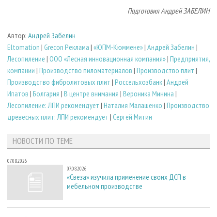
Подготовил Андрей ЗАБЕЛИН
Автор:
Андрей Забелин
Eltomation
|
Grecon Реклама
|
«ЮПМ-Кюммене»
|
Андрей Забелин
|
Лесопиление
|
ООО «Лесная инновационная компания»
|
Предприятия,
компании
|
Производство пиломатериалов
|
Производство плит
|
Производство фибролитовых плит
|
Россельхозбанк
|
Андрей
Ипатов
|
Болгария
|
В центре внимания
|
Вероника Минина
|
Лесопиление: ЛПИ рекомендует
|
Наталия Малашенко
|
Производство
древесных плит: ЛПИ рекомендует
|
Сергей Митин
НОВОСТИ ПО ТЕМЕ
07.08.2026
07.08.2026
«Свеза» изучила применение своих ДСП в
мебельном производстве