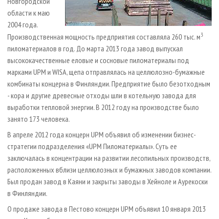
Новгородской
области к маю
2004 года.
3
Производственная мощность предприятия составляла 260 тыс. м
пиломатериалов в год. До марта 2013 года завод выпускал
высококачественные еловые и сосновые пиломатериалы под
марками UPM и WISA, щепа отправлялась на целлюлозно-бумажные
комбинаты концерна в Финляндии. Предприятие было безотходным
- кора и другие древесные отходы шли в котельную завода для
выработки тепловой энергии. В 2012 году на производстве было
занято 173 человека.
В апреле 2012 года концерн UPM объявил об изменении бизнес-
стратегии подразделения «UPM Пиломатериалы». Суть ее
заключалась в концентрации на развитии лесопильных производств,
расположенных вблизи целлюлозных и бумажных заводов компании.
Был продан завод в Каяни и закрыты заводы в Хейноле и Аурекоски
в Финляндии.
О продаже завода в Пестово концерн UPM объявил 10 января 2013