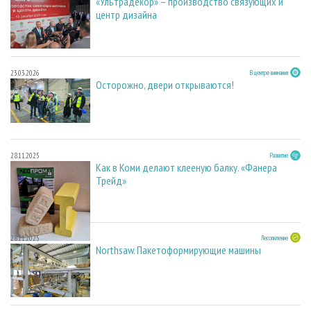
«Ультрадекор» – производство связующих и
центр дизайна
23.03.2026
В центре внимания
Осторожно, двери открываются!
28.11.2025
Развитие
Как в Коми делают клееную балку. «Фанера
Трейд»
28.11.2025
Лесопиление
Northsaw. Пакетоформирующие машины