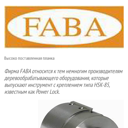
СУШКА ДРЕВЕСИНЫ
ПЕРСОНЫ
КОНТАКТЫ
РЕКЛАМА
ПРОИЗВОДСТВО ДРЕВЕСНЫХ ПЛИТ
МОБИЛЬНЫЕ ВЫСТАВКИ
РЕКЛАМА НА САЙТЕ
ДЕРЕВЯННОЕ ДОМОСТРОЕНИЕ
ОФИЦИАЛЬНЫЕ ДЕЛЕГАЦИИ
ПРОИЗВОДСТВО МЕБЕЛИ
ПРИОРИТЕТНЫЕ ИНВЕСТПРОЕКТЫ
БИОЭНЕРГЕТИКА
RUSSIAN FORESTRY REVIEW
ЦБП
ГАЗЕТА ЛЕСПРОМФОРУМ
Высоко поставленная планка
ИНСТРУМЕНТ И МАТЕРИАЛЫ
БИБЛИОТЕКА СПЕЦИАЛИСТА
Фирма FABA относится к тем немногим производителям
деревообрабатывающего оборудования, которые
выпускают инструмент с креплением типа HSK-85,
известным как Power Lock.