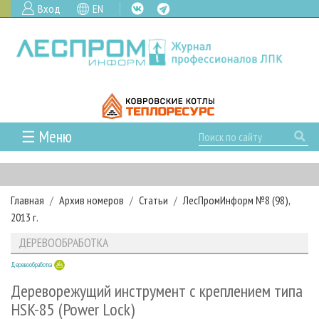
Вход
EN
☰ Меню
ГЛАВНАЯ
РУБРИКИ И ТЕМЫ
Главная
Архив номеров
Статьи
ЛесПромИнформ №8 (98),
РУБРИКИ ЖУРНАЛА
НОВОСТИ
2013 г.
ЛЕСНОЕ ХОЗЯЙСТВО
КАЛЕНДАРЬ СОБЫТИЙ
ПРОЕКТЫ ЛПИ
ДЕРЕВООБРАБОТКА
ЛЕСОЗАГОТОВКА
НОВОСТИ ЛПК
АНАЛИТИКА
АРХИВ
Деревообработка
ЛЕСОПИЛЕНИЕ
НОВОСТИ ЖУРНАЛА
ПРЕДПРИЯТИЯ ЛПК
АРХИВ ЖУРНАЛОВ
О ЖУРНАЛЕ
Дереворежущий инструмент с креплением типа
ДЕРЕВООБРАБОТКА
НОВОСТИ КОМПАНИЙ
ЛЕСНЫЕ РЕГИОНЫ РОССИИ
СТАТЬИ
HSK-85 (Power Lock)
ПОДПИСКА
РЕКЛАМОДАТЕЛЯМ