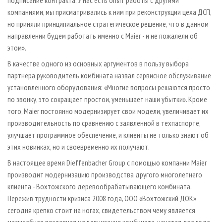
компаниями, мы присматривались к ним при реконструкции цеха ДСП,
но приняли принципиальное стратегическое решение, что в данном
направлении будем работать именно с Maier - и не пожалели об
этом».
В качестве одного из основных аргументов в пользу выбора
партнера руководитель комбината назвал сервисное обслуживание
установленного оборудования: «Многие вопросы решаются просто
по звонку, это сокращает простои, уменьшает наши убытки». Кроме
того, Maier постоянно модернизирует свои модели, увеличивает их
производительность по сравнению с заявленной в техпаспорте,
улучшает программное обеспечение, и клиенты не только знают об
этих новинках, но и своевременно их получают.
В настоящее время Dieffenbacher Group с помощью компании Maier
производит модернизацию производства другого многолетнего
клиента - Вохтожского деревообрабатывающего комбината.
Пережив трудности кризиса 2008 года, ООО «Вохтожский ДОК»
сегодня крепко стоит на ногах, свидетельством чему является
масштабная поэтапная модернизация комбината, начатая два года