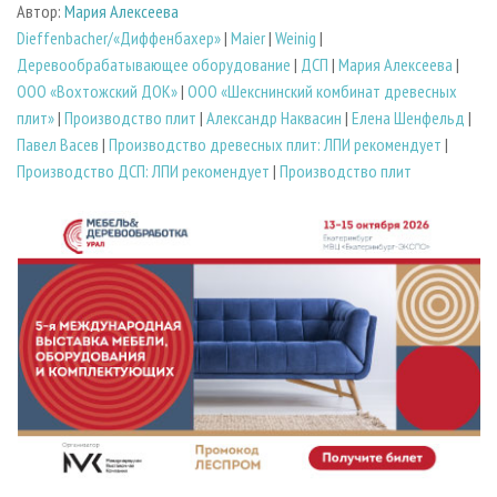
Автор:
Мария Алексеева
Dieffenbacher/«Диффенбахер»
|
Maier
|
Weinig
|
Деревообрабатывающее оборудование
|
ДСП
|
Мария Алексеева
|
ООО «Вохтожский ДОК»
|
ООО «Шекснинский комбинат древесных
плит»
|
Производство плит
|
Александр Наквасин
|
Елена Шенфельд
|
Павел Васев
|
Производство древесных плит: ЛПИ рекомендует
|
Производство ДСП: ЛПИ рекомендует
|
Производство плит