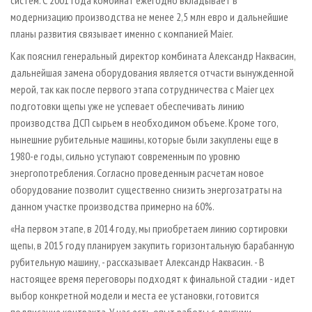
модернизацию производства не менее 2,5 млн евро и дальнейшие
планы развития связывает именно с компанией Maier.
Как пояснил генеральный директор комбината Александр Наквасин,
дальнейшая замена оборудования является отчасти вынужденной
мерой, так как после первого этапа сотрудничества с Maier цех
подготовки щепы уже не успевает обеспечивать линию
производства ДСП сырьем в необходимом объеме. Кроме того,
нынешние рубительные машины, которые были закуплены еще в
1980-е годы, сильно уступают современным по уровню
энергопотребления. Согласно проведенным расчетам новое
оборудование позволит существенно снизить энергозатраты на
данном участке производства примерно на 60%.
«На первом этапе, в 2014 году, мы приобретаем линию сортировки
щепы, в 2015 году планируем закупить горизонтальную барабанную
рубительную машину, - рассказывает Александр Наквасин. - В
настоящее время переговоры подходят к финальной стадии - идет
выбор конкретной модели и места ее установки, готовится
подписание контракта. У нас есть опыт работы с другими