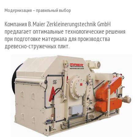
СУШКА ДРЕВЕСИНЫ
ПЕРСОНЫ
КОНТАКТЫ
РЕКЛАМА
Модернизация – правильный выбор
ПРОИЗВОДСТВО ДРЕВЕСНЫХ ПЛИТ
МОБИЛЬНЫЕ ВЫСТАВКИ
РЕКЛАМА НА САЙТЕ
Компания B. Maier Zerkleinerungstechnik GmbH
ДЕРЕВЯННОЕ ДОМОСТРОЕНИЕ
ОФИЦИАЛЬНЫЕ ДЕЛЕГАЦИИ
предлагает оптимальные технологические решения
ПРОИЗВОДСТВО МЕБЕЛИ
ПРИОРИТЕТНЫЕ ИНВЕСТПРОЕКТЫ
при подготовке материала для производства
БИОЭНЕРГЕТИКА
RUSSIAN FORESTRY REVIEW
древесно-стружечных плит.
ЦБП
ГАЗЕТА ЛЕСПРОМФОРУМ
ИНСТРУМЕНТ И МАТЕРИАЛЫ
БИБЛИОТЕКА СПЕЦИАЛИСТА