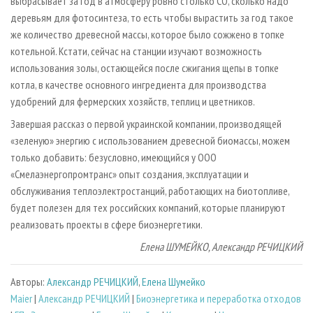
выбрасывает за год в атмосферу ровно столько CO
, сколько надо
деревьям для фотосинтеза, то есть чтобы вырастить за год такое
же количество древесной массы, которое было сожжено в топке
котельной. Кстати, сейчас на станции изучают возможность
использования золы, остающейся после сжигания щепы в топке
котла, в качестве основного ингредиента для производства
удобрений для фермерских хозяйств, теплиц и цветников.
Завершая рассказ о первой украинской компании, производящей
«зеленую» энергию с использованием древесной биомассы, можем
только добавить: безусловно, имеющийся у ООО
«Смелаэнергопромтранс» опыт создания, эксплуатации и
обслуживания теплоэлектростанций, работающих на биотопливе,
будет полезен для тех российских компаний, которые планируют
реализовать проекты в сфере биоэнергетики.
Елена ШУМЕЙКО, Александр РЕЧИЦКИЙ
Авторы:
Александр РЕЧИЦКИЙ
,
Елена Шумейко
Maier
|
Александр РЕЧИЦКИЙ
|
Биoэнергетика и переработка отходов