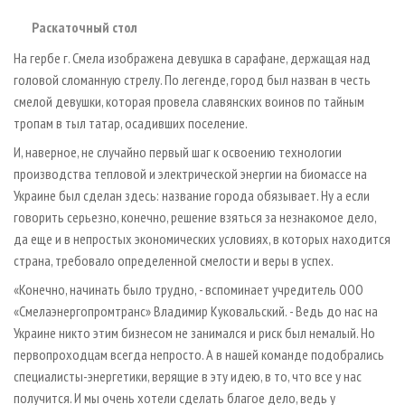
Раскаточный стол
На гербе г. Смела изображена девушка в сарафане, держащая над
головой сломанную стрелу. По легенде, город был назван в честь
смелой девушки, которая провела славянских воинов по тайным
тропам в тыл татар, осадивших поселение.
И, наверное, не случайно первый шаг к освоению технологии
производства тепловой и электрической энергии на биомассе на
Украине был сделан здесь: название города обязывает. Ну а если
говорить серьезно, конечно, решение взяться за незнакомое дело,
да еще и в непростых экономических условиях, в которых находится
страна, требовало определенной смелости и веры в успех.
«Конечно, начинать было трудно, - вспоминает учредитель ООО
«Смелаэнергопромтранс» Владимир Куковальский. - Ведь до нас на
Украине никто этим бизнесом не занимался и риск был немалый. Но
первопроходцам всегда непросто. А в нашей команде подобрались
специалисты-энергетики, верящие в эту идею, в то, что все у нас
получится. И мы очень хотели сделать благое дело, ведь у