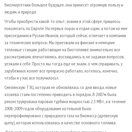
биоэнергетики большое будущее, она принесет огромную пользу и
людям, и природе.
Чтобы приобрести какой-то опыт, знания в этой сфере, пришлось
поколесить по Европе. На первых порах я ездил один, а потом ко мне
присоединился Руслан Иванов, который сейчас отвечает в компании
за технические вопросы. Мы приезжали на финские и немецкие
тепловые станции, работающие на биотопливе, внимательно все
рассматривали, впечатлялись, восхищались и, не задавая вопросов,
уезжали к себе. Просто мы тогда еще не знали, о чем спрашивать, у
зарубежных коллег все прекрасно работало, хотелось, конечно,
чтобы и у нас все получилось».
Смелянскую ТЭЦ, которая не обновлялась со дня ввода, новые
хозяева стали постепенно приводить в порядок. В 2007­м была
реконструирована паровая турбина мощностью 2,5 МВт, а в течение
2008-2009 годов оборудование котельной было
перепрофилировано с природного газа на биомассу (древесную
щепу), которая использовалась в качестве основного топлива.