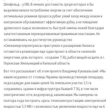
Шенфельд, - у HRL-B немало достоинств, среди которых я бы
выделила низкое потребление энергии за счет обеспечения
оптимальных режимов процесса рубки: узкий зазор между ножом и
контрножом обуславливает эффективную рубку, а не плющение
древесного сырья; возможность быстрой замены ножей благодаря
запатентованным переворачиваемым прижимным пластинам». Не
останавливаясь на достигнутом, руководство
«Смелаэнергопромтранса» приступило к расширению бизнеса:
готовится к реализации еще один проект в области «зеленой»
энергетики, цель которого - создание ТЭЦ, работающей на щепе, в г.
Переяслав-Хмельницкий в Киевской области.
Вот что рассказывает об этом проекте Владимир Куковальский: «Мы
нашли недалеко от столицы Украины производственную площадку,
подходящую для наших целей. На земельном участке 2,5 га
сохранились здания и инфраструктура бывшей ТЭЦ, в том числе
электрические сети, водопровод, канализация. Мы намерены за
полтора года построить здесь тепло­электростанцию электрической
мощностью 5,5 МВт с возможностью увеличения мощности еще на 6