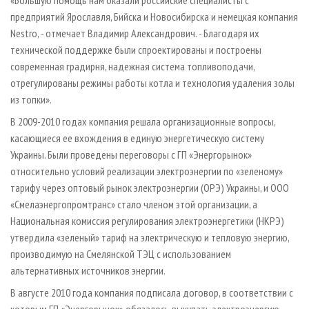
«Большую помощь нам оказали российские специалисты с
предприятий Ярославля, Бийска и Новосибирска и немецкая компания
Nestro, - отмечает Владимир Александрович. - Благодаря их
технической поддержке были спроектированы и построены
современная градирня, надежная система топливоподачи,
отрегулированы режимы работы котла и технология удаления золы
из топки».
В 2009-2010 годах компания решала организационные вопросы,
касающиеся ее вхождения в единую энергетическую систему
Украины. Были проведены переговоры с ГП «Энергорынок»
относительно условий реализации электроэнергии по «зеленому»
тарифу через оптовый рынок электроэнергии (ОРЭ) Украины, и ООО
«Смелаэнергопромтранс» стало членом этой организации, а
Национальная комиссия регулирования электро­энергетики (НКРЭ)
утвердила «зеленый» тариф на электрическую и тепловую энергию,
производимую на Смелянской ТЭЦ с использованием
альтернативных источников энергии.
В августе 2010 года компания подписала договор, в соответствии с