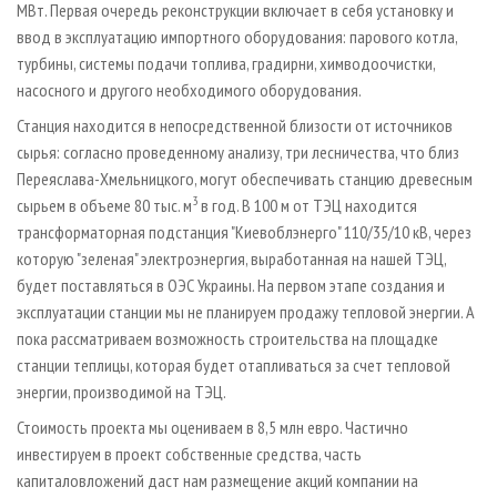
МВт. Первая очередь реконструкции включает в себя установку и
ввод в эксплуатацию импортного оборудования: парового котла,
турбины, системы подачи топлива, градирни, химводоочистки,
насосного и другого необходимого оборудования.
Станция находится в непосредственной близости от источников
сырья: согласно проведенному анализу, три лесничества, что близ
Переяслава-Хмельницкого, могут обеспечивать станцию древесным
3
сырьем в объеме 80 тыс. м
в год. В 100 м от ТЭЦ находится
трансформаторная подстанция "Киевоблэнерго" 110/35/10 кВ, через
которую "зеленая" электроэнергия, выработанная на нашей ТЭЦ,
будет поставляться в ОЭС Украины. На первом этапе создания и
эксплуатации станции мы не планируем продажу тепловой энергии. А
пока рассматриваем возможность строительства на площадке
станции теплицы, которая будет отапливаться за счет тепловой
энергии, производимой на ТЭЦ.
Стоимость проекта мы оцениваем в 8,5 млн евро. Частично
инвестируем в проект собственные средства, часть
капиталовложений даст нам размещение акций компании на