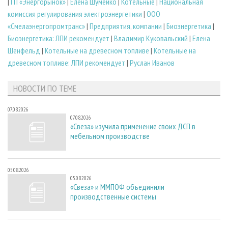
|
ГП «Энергорынок»
|
Елена Шумейко
|
Котельные
|
Национальная
комиссия регулирования электро­энергетики
|
ООО
«Смелаэнергопромтранс»
|
Предприятия, компании
|
Биоэнергетика
|
Биоэнергетика: ЛПИ рекомендует
|
Владимир Куковальский
|
Елена
Шенфельд
|
Котельные на древесном топливе
|
Котельные на
древесном топливе: ЛПИ рекомендует
|
Руслан Иванов
НОВОСТИ ПО ТЕМЕ
07.08.2026
07.08.2026
«Свеза» изучила применение своих ДСП в
мебельном производстве
05.08.2026
05.08.2026
«Свеза» и ММПОФ объединили
производственные системы