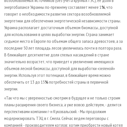
возобновляемых источников (без учета крупных ГЭС), ее доля в
энергобалансе Украины по-прежнему составляет менее 1
%
, что
говорит о необходимости развития сектора возобновляемой
энергетики для обеспечения энергетической независимости страны.
Украина располагает достаточным объемом биомассы, доступной
для использования в целях выработки энергии. Страна занимает
седьмое место в Европе по объемам общего запаса древостоев, а за
последние 50 лет площадь лесов увеличилась почти в полтора раза.
В ближайшее десятилетие доля спелых насаждений в стране
значительно возрастет, что приведет к увеличению имеющихся
объемов лесной биомассы, доступной для выработки «зеленой»
энергии. Используя этот потенциал, в ближайшее время можно
обеспечить от 13 до 15
%
потребностей страны в первичной
энергии.
«Так что мы с уверенностью смотрим в будущее и не только строим
планы расширения своего бизнеса, а уже вовсю действуем, - делится
перспективами компании г-н Куковальский. - Мы продолжим
модернизировать ТЭЦ в г. Смела. Сейчас ведем переговоры с
компанией - производителем котлов: хотим приобрести новый котел