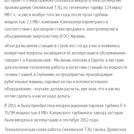
которым ГП «Энергорынок» обязалось выкупать электроэнергию,
производимую Смелянской ТЭЦ, по «зеленому» тарифу: 124 евро/
МВт·ч, - и уже в ноябре того же года, после пуска турбины
мощностью 2,5 МВт, компания «Смелаэнергопромтранс» в
соответствии с договором стала продавать электроэнергию в
объединенную энергосистему (ОЭС) Украины.
«И когда мы ввели станцию в строй, вот тогда у нас и появились
конкретные вопросы, касающиеся ее эксплуатации и обслуживания, -
говорит г-н Куковальский. - Мы вновь поехали в Европу: в Австрию
для изучения технологии работы и логистики станций, по мощности
схожих с нашей, в Германию, на предприятия, производящие
рубительные машины, паровые котлы и вспомогательное
оборудование, - изучали, делали расчеты, уже зная, что и как мы
хотим сделать и как не надо делать.
В 2011-м была приобретена конденсационная паровая турбина П-6-
35/5М мощностью 6 МВт Калужского турбинного завода, которая
была введена в эксплуатацию в сентябре 2012 года.
Технологическая схема работы Смелянской ТЭЦ такова. Древесное