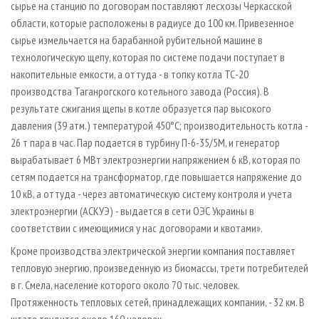
сырье на станцию по договорам поставляют лесхозы Черкасской
области, которые расположены в радиусе до 100 км. Привезенное
сырье измельчается на барабанной рубительной машине в
технологическую щепу, которая по системе подачи поступает в
накопительные емкости, а оттуда - в топку котла ТС-20
производства Таганрогского котельного завода (Россия). В
результате сжигания щепы в котле образуется пар высокого
давления (39 атм.) температурой 450°C; производительность котла -
26 т пара в час. Пар подается в турбину П-6-35/5М, и генератор
вырабатывает 6 МВт электро­энергии напряжением 6 кВ, которая по
сетям подается на трансформатор, где повышается напряжение до
10 кВ, а оттуда - через автоматическую систему контроля и учета
электроэнергии (АСКУЭ) - выдается в сети ОЭС Украины в
соответствии с имеющимися у нас договорами и квотами».
Кроме производства электрической энергии компания поставляет
тепловую энергию, произведенную из биомассы, трети потребителей
в г. Смела, население которого около 70 тыс. человек.
Протяженность тепловых сетей, принадлежащих компании, - 32 км. В