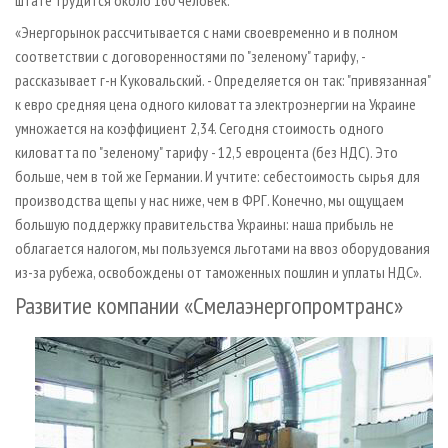
штате трудится около 160 человек.
«Энергорынок рассчитывается с нами своевременно и в полном
соответствии с договоренностями по "зеленому" тарифу, -
рассказывает г-н Куковальский. - Определяется он так: "привязанная"
к евро средняя цена одного киловатта электроэнергии на Украине
умножается на коэффициент 2,34. Сегодня стоимость одного
киловатта по "зеленому" тарифу - 12,5 евроцента (без НДС). Это
больше, чем в той же Германии. И учтите: себестоимость сырья для
производства щепы у нас ниже, чем в ФРГ. Конечно, мы ощущаем
большую поддержку правительства Украины: наша прибыль не
облагается налогом, мы пользуемся льготами на ввоз оборудования
из­-за рубежа, освобождены от таможенных пошлин и уплаты НДС».
Развитие компании «Смелаэнергопромтранс»