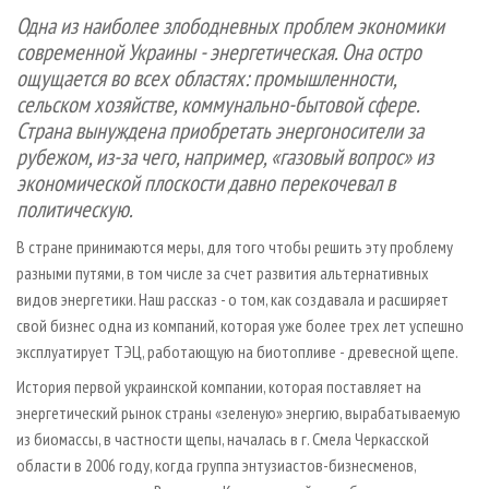
СУШКА ДРЕВЕСИНЫ
ПЕРСОНЫ
КОНТАКТЫ
РЕКЛАМА
Одна из наиболее злободневных проблем экономики
современной Украины - энергетическая. Она остро
ПРОИЗВОДСТВО ДРЕВЕСНЫХ ПЛИТ
МОБИЛЬНЫЕ ВЫСТАВКИ
РЕКЛАМА НА САЙТЕ
ощущается во всех областях: промышленности,
ДЕРЕВЯННОЕ ДОМОСТРОЕНИЕ
ОФИЦИАЛЬНЫЕ ДЕЛЕГАЦИИ
сельском хозяйстве, коммунально-бытовой сфере.
ПРОИЗВОДСТВО МЕБЕЛИ
ПРИОРИТЕТНЫЕ ИНВЕСТПРОЕКТЫ
Страна вынуждена приобретать энергоносители за
рубежом, из-за чего, например, «газовый вопрос» из
БИОЭНЕРГЕТИКА
RUSSIAN FORESTRY REVIEW
экономической плоскости давно перекочевал в
ЦБП
ГАЗЕТА ЛЕСПРОМФОРУМ
политическую.
ИНСТРУМЕНТ И МАТЕРИАЛЫ
БИБЛИОТЕКА СПЕЦИАЛИСТА
В стране принимаются меры, для того чтобы решить эту проблему
разными путями, в том числе за счет развития альтернативных
видов энергетики. Наш рассказ - о том, как создавала и расширяет
свой бизнес одна из компаний, которая уже более трех лет успешно
эксплуатирует ТЭЦ, работающую на биотопливе - древесной щепе.
История первой украинской компании, которая поставляет на
энергетический рынок страны «зеленую» энергию, вырабатываемую
из биомассы, в частности щепы, началась в г. Смела Черкасской
области в 2006 году, когда группа энтузиастов­-бизнесменов,