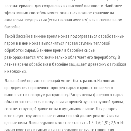
лесоматериалов для сохранения их высокой влажности. Наиболее
эффективным способом может оказаться водное хранение на
акватории предприятия (если таковая имеется) или в специальном
бассейне.
Такой бассейн в зимнее время может подогреваться отработанным
паром и в нем может выполняться первая ступень тепловой
обработки сырья. В зимнее время в бассейне сырье
размораживается, что значительно облегчает его переработку. В
летнее время обработка в бассейне защищает древесину от грибков
и насекомых.
Дальнейший порядок операций может быть разным. На многих
предприятиях применяют прогрев сырья в кряжах, после чего
выполняют их окорку и раскряжевку. Раскряжевка фанерного сырья
обычно заключается в получении из кряжей чураков нужной длины,
соответствующей длине ножа в лущильном станке. Для раскроя
используют круглопильные станки с пилой диаметром до 2 м или
цепные пилы. Длина чураков может составлять 1,3; 1,6; 1,91; 2,5 м. Из
самых коротких и самых длинных чураков получают шпон для