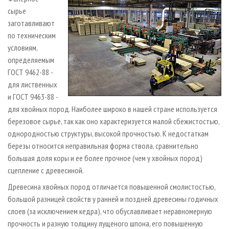
сырье
заготавливают
по техническим
условиям,
определяемым
ГОСТ 9462-88 -
для лиственных
и ГОСТ 9463-88 -
для хвойных пород. Наиболее широко в нашей стране используется
березовое сырье, так как оно характеризуется малой сбежистостью,
однородностью структуры, высокой прочностью. К недостаткам
березы относится неправильная форма ствола, сравнительно
большая доля коры и ее более прочное (чем у хвойных пород)
сцепление с древесиной.
Древесина хвойных пород отличается повышенной смолистостью,
большой разницей свойств у ранней и поздней древесины годичных
слоев (за исключением кедра), что обуславливает неравномерную
прочность и разную толщину лущеного шпона, его повышенную