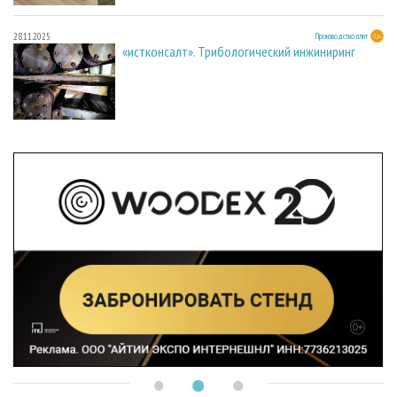
28.11.2025
Производство плит
«истконсалт». Трибологический инжиниринг