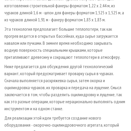
изготовления строительной фанеры форматом 1,22 х 2,44 м, из
чураков длиной 1,6 м - шпон для фанеры форматом 1,525 х 1,525 м, а
из чураков длиной 1,91 м - фанеру форматом 1,83 х 1,83 м.
Эта технология предполагает большие теплопотери, так как
прогрев ведется в открытых бассейнах, куда сырье загружается
навалом или пучками. В зимнее время необходимо закрывать
водную поверхность специальными крышками, которые
притапливают древесину и сокращают теплопотери в атмосферу.
Ниже предлагается для обсуждения другой технологический
вариант, который предусматривает проварку сырья в чураках.
Сначала выполняется раскряжевка сырья, затем окорка и
оцилиндровка чураков, их проварка и передача на лущение. Смысл
заключается в том, чтобы разделить оцилиндровку и лущение, так
как это разные операции, которые нерационально выполнять одним
инструментом и на одном станке.
Для реализации этой идеи требуется создание нового
оборудования - окорочно-оцилиндровочного агрегата, который