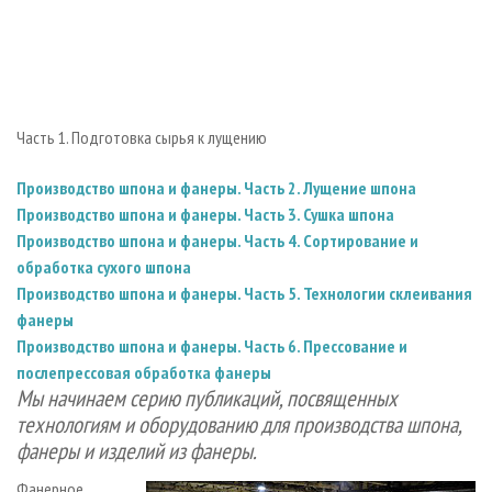
СУШКА ДРЕВЕСИНЫ
ПЕРСОНЫ
КОНТАКТЫ
РЕКЛАМА
ПРОИЗВОДСТВО ДРЕВЕСНЫХ ПЛИТ
МОБИЛЬНЫЕ ВЫСТАВКИ
РЕКЛАМА НА САЙТЕ
ДЕРЕВЯННОЕ ДОМОСТРОЕНИЕ
ОФИЦИАЛЬНЫЕ ДЕЛЕГАЦИИ
ПРОИЗВОДСТВО МЕБЕЛИ
ПРИОРИТЕТНЫЕ ИНВЕСТПРОЕКТЫ
Часть 1. Подготовка сырья к лущению
БИОЭНЕРГЕТИКА
RUSSIAN FORESTRY REVIEW
Производство шпона и фанеры. Часть 2. Лущение шпона
ЦБП
ГАЗЕТА ЛЕСПРОМФОРУМ
Производство шпона и фанеры. Часть 3. Сушка шпона
ИНСТРУМЕНТ И МАТЕРИАЛЫ
БИБЛИОТЕКА СПЕЦИАЛИСТА
Производство шпона и фанеры. Часть 4. Сортирование и
обработка сухого шпона
Производство шпона и фанеры. Часть 5. Технологии склеивания
фанеры
Производство шпона и фанеры. Часть 6. Прессование и
послепрессовая обработка фанеры
Мы начинаем серию публикаций, посвященных
технологиям и оборудованию для производства шпона,
фанеры и изделий из фанеры.
Фанерное