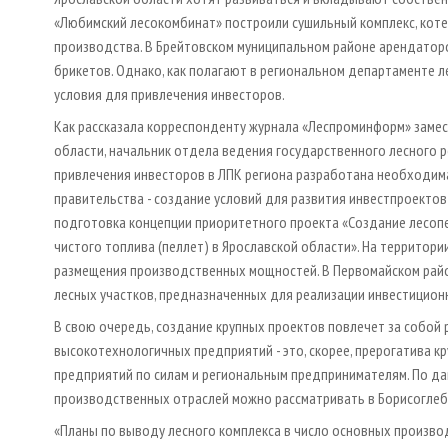
«Любимский лесокомбинат» построили сушильный комплекс, кот
производства. В Брейтовском муниципальном районе арендатор
брикетов. Однако, как полагают в региональном департаменте л
условия для привлечения инвесторов.
Как рассказала корреспонденту журнала «Леспроминформ» заме
области, начальник отдела ведения государственного лесного р
привлечения инвесторов в ЛПК региона разработана необходима
правительства - создание условий для развития инвестпроектов
подготовка концепции приоритетного проекта «Создание лесоп
чистого топлива (пеллет) в Ярославской области». На террито
размещения производственных мощностей. В Первомайском рай
лесных участков, предназначенных для реализации инвестицион
В свою очередь, создание крупных проектов повлечет за собой р
высокотехнологичных предприятий - это, скорее, прерогатива к
предприятий по силам и региональным предпринимателям. По дан
производственных отраслей можно рассматривать в Борисоглеб
«Планы по выводу лесного комплекса в число основных производ