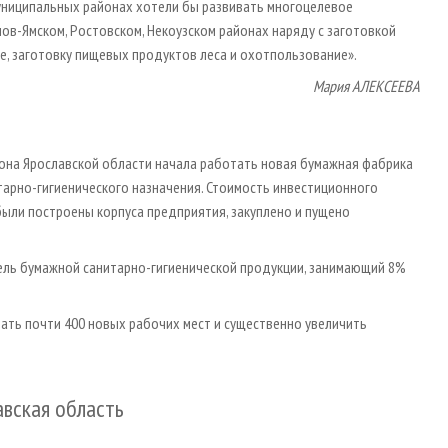
 муниципальных районах хотели бы развивать многоцелевое
лов­-Ямском, Ростовском, Некоузском районах наряду с заготовкой
, заготовку пищевых продуктов леса и охотпользование».
Мария АЛЕКСЕЕВА
йона Ярославской области начала работать новая бумажная фабрика
тарно-гигиенического назначения. Стоимость инвестиционного
а были построены корпуса предприятия, закуплено и пущено
ель бумажной санитарно-гигиенической продукции, занимающий 8%
ать почти 400 новых рабочих мест и существенно увеличить
авская область