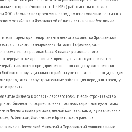
ельные которого (мощностью 1,5 МВт) работают на отходах
ом ООО «Зоомир» построен мини­-завод по изготовлению топливных
есного хозяйства, в Ярославской области есть все необходимые
ститель директора департамента лесного хозяйства Ярославской
еестра и лесного планирования Наталья Тюфелева, «для
я нормативно­-правовая база. В планах регионального
 по переработке древесины. К примеру, сейчас осуществляется
ерерабатывающего предприятия по производству экологически
рии Любимского муниципального района уже определена площадка для
оне проводятся лесоустроительные работы для передачи в аренду
ного проекта.
азвитие бизнеса в области лесозаготовки. И если строительство
рупного бизнеса, то осуществление поставок сырья для нужд таких
ным Лесного плана региона, лесной комплекс как одну из основных
ском, Рыбинском, Любимском и Брейтовском районах.
ств имеют Некоузский, Угличский и Переславский муниципальные