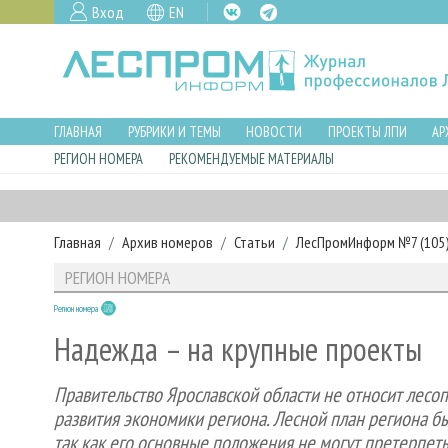
Вход
EN
ГЛАВНАЯ
РУБРИКИ И ТЕМЫ
НОВОСТИ
ПРОЕКТЫ ЛПИ
АР
РЕГИОН НОМЕРА
РЕКОМЕНДУЕМЫЕ МАТЕРИАЛЫ
Главная
Архив номеров
Статьи
ЛесПромИнформ №7 (105),
РЕГИОН НОМЕРА
Регион номера
Надежда – на крупные проекты
Правительство Ярославской области не относит ле
развития экономики региона. Лесной план региона был
так как его основные положения не могут претерпет