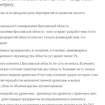
нтересу.
области не предусмотрено мероприятий по развитию лесного
ториального планирования Ярославской области.
ономики Ярославской области, - констатируют разработчики этого
редприятий области пока нет тесного взаимодействия, что
рья».
енных предприятий и, в основном, это мелкие, занимающиеся
шленного производства области составляет менее 1%.
о комплекса Ярославской области, по сути, не велось. Возможно,
о недостаточная транспортная доступность. Большую часть лесных
 низкотоварная древесина. И поэтому основная задача, которая стоит
гий переработки низкокачественной древесины и выпуск
з области объемов круглых лесоматериалов.
 переработку древесины - производство древесно­-стружечных плит,
ее, действующие предприятия лесопромышленного комплекса
ные средства в расширение и модернизацию производств. На ОАО