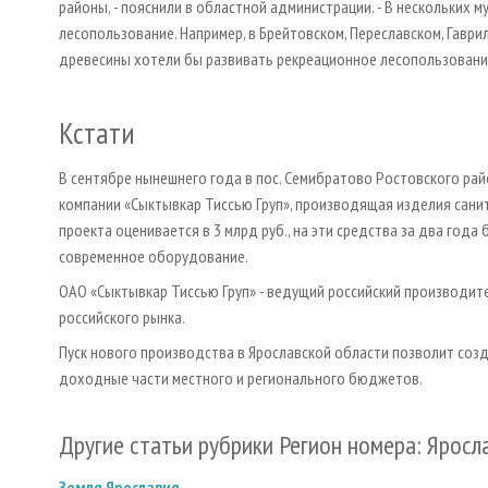
районы, - пояснили в областной администрации. - В нескольких
лесопользование. Например, в Брейтовском, Переславском, Гаври
древесины хотели бы развивать рекреационное лесопользование
Кстати
В сентябре нынешнего года в пос. Семибратово Ростовского ра
компании «Сыктывкар Тиссью Груп», производящая изделия сани
проекта оценивается в 3 млрд руб., на эти средства за два год
современное оборудование.
ОАО «Сыктывкар Тиссью Груп» - ведущий российский производит
российского рынка.
Пуск нового производства в Ярославской области позволит созд
доходные части местного и регионального бюджетов.
Другие статьи рубрики Регион номера: Яросл
Земля Ярославия