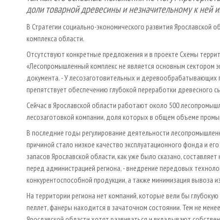
доли товарной древесины и незначительному к ней и
В Стратегии социально­-экономического развития Ярославской 
комплекса области.
Отсутствуют конкретные предложения и в проекте Схемы терри
«Лесопромышленный комплекс не является основным сектором эк
документа. - У лесозаготовительных и деревообрабатывающих п
препятствует обеспечению глубокой переработки древесного сы
Сейчас в Ярославской области работают около 500 лесопромышл
лесозаготовкой компании, доля которых в общем объеме промы
В последние годы регулирование деятельности лесопромышленног
причиной стало низкое качество эксплуатационного фонда и ег
запасов Ярославской области, как уже было сказано, составляет
перед администрацией региона, - внедрение передовых техноло
конкурентоспособной продукции, а также минимизация вывоза и
На территории региона нет компаний, которые вели бы глубокую
пеллет, фанеры находится в зачаточном состоянии. Тем не мен
Ярославской области хотят развиваться и вкладывают собствен