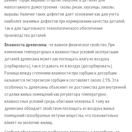
малоэтажного домостроения - сколы, риски, заусенцы, заколы,
вырывы. Наличие таких дефектов дает основание как для учета
наиболее значимых дефектов при нормировании качества деталей,
так и для тщательного технологического обеспечения
производства деталей.
Влажность древесины
- ее важное физическое свойство. При
изменении температурных и влажностных условий эксплуатации
деталей древесина может как поглощать влагу из воздуха
(сорбировать), так и отдавать ее в воздух (десорбировать).
Разница между степенями влажности при сорбции и десорбции
называется гистерезисом сорбции и составляет около 2,5%. Эта
особенность древесины объясняет ее достоинства для внутренней
отделки жилых помещений как регулятора температурно­-
влажностных условий среды обитания человека. К тому же
древесина обладает свойством поглощать из воздуха жилых
помещений газообразные летучие вещества, что положительно
влияет на экологию жилищ.
Сорбция обуславливает разбухание древесины, а десорбция - ее