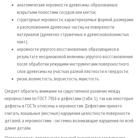
анатомические неровности древесины, образованные
вскрытыми полостями сосудов или клеток;
структурные неровности, характеризуемые формой, размерами
и расположением древесных частиц на поверхности
материалов (древесно­-стружечных и древесноволокнистых
плит);
неровности упругого восстановления, образующиеся в
результате неодинаковой величины упругого восстановления
после обработки режущими инструментами поверхностного
слоя древесины на участках разной плотности и твердости;
риски, волнистость, ворсистость, мшистость.
Следует обратить внимание на существенное различие между
неровностями по ГОСТ 7916 и дефектами (табл. 1), так как некоторые
дефекты в ГОСТе отнесены к неровностям. Дефектами принято
считать локальные (местные) нарушения целостности поверхности
деталей, а неровностями - системно возникающие нарушения по всей
длине детали.
Шероховатость поверхности деталей оценивается следующими