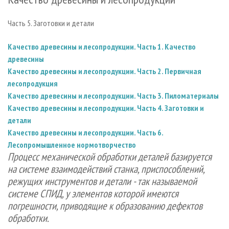
СУШКА ДРЕВЕСИНЫ
ПЕРСОНЫ
КОНТАКТЫ
РЕКЛАМА
ПРОИЗВОДСТВО ДРЕВЕСНЫХ ПЛИТ
Часть 5. Заготовки и детали
МОБИЛЬНЫЕ ВЫСТАВКИ
РЕКЛАМА НА САЙТЕ
ДЕРЕВЯННОЕ ДОМОСТРОЕНИЕ
ОФИЦИАЛЬНЫЕ ДЕЛЕГАЦИИ
Качество древесины и лесопродукции. Часть 1. Качество
ПРОИЗВОДСТВО МЕБЕЛИ
ПРИОРИТЕТНЫЕ ИНВЕСТПРОЕКТЫ
древесины
Качество древесины и лесопродукции. Часть 2. Первичная
БИОЭНЕРГЕТИКА
RUSSIAN FORESTRY REVIEW
лесопродукция
ЦБП
ГАЗЕТА ЛЕСПРОМФОРУМ
Качество древесины и лесопродукции. Часть 3. Пиломатериалы
Качество древесины и лесопродукции. Часть 4. Заготовки и
ИНСТРУМЕНТ И МАТЕРИАЛЫ
БИБЛИОТЕКА СПЕЦИАЛИСТА
детали
Качество древесины и лесопродукции. Часть 6.
Лесопромышленное нормотворчество
Процесс механической обработки деталей базируется
на системе взаимодействий станка, приспособлений,
режущих инструментов и детали - так называемой
системе СПИД, у элементов которой имеются
погрешности, приводящие к образованию дефектов
обработки.