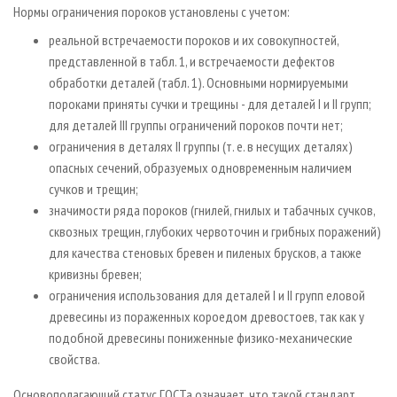
Нормы ограничения пороков установлены с учетом:
реальной встречаемости пороков и их совокупностей,
представленной в табл. 1, и встречаемости дефектов
обработки деталей (табл. 1). Основными нормируемыми
пороками приняты сучки и трещины - для деталей I и II групп;
для деталей III группы ограничений пороков почти нет;
ограничения в деталях II группы (т. е. в несущих деталях)
опасных сечений, образуемых одновременным наличием
сучков и трещин;
значимости ряда пороков (гнилей, гнилых и табачных сучков,
сквозных трещин, глубоких червоточин и грибных поражений)
для качества стеновых бревен и пиленых брусков, а также
кривизны бревен;
ограничения использования для деталей I и II групп еловой
древесины из пораженных короедом древостоев, так как у
подобной древесины пониженные физико­-механические
свойства.
Основополагающий статус ГОСТа означает, что такой стандарт