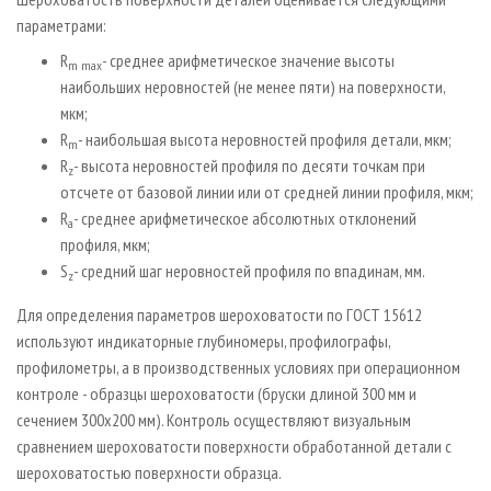
параметрами:
R
- среднее арифметическое значение высоты
m max
наибольших неровностей (не менее пяти) на поверхности,
мкм;
R
- наибольшая высота неровностей профиля детали, мкм;
m
R
- высота неровностей профиля по десяти точкам при
z
отсчете от базовой линии или от средней линии профиля, мкм;
R
- среднее арифметическое абсолютных отклонений
a
профиля, мкм;
S
- средний шаг неровностей профиля по впадинам, мм.
z
Для определения параметров шероховатости по ГОСТ 15612
используют индикаторные глубиномеры, профилографы,
профилометры, а в производственных условиях при операционном
контроле - образцы шероховатости (бруски длиной 300 мм и
сечением 300х200 мм). Контроль осуществляют визуальным
сравнением шероховатости поверхности обработанной детали с
шероховатостью поверхности образца.