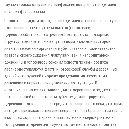
случаев только операциями шлифования поверхностей деталей
после их фрезерования.
Пропитка несущих и ограждающих деталей до сих пор не получила
однозначной оценки у специалистов (строителей,
деревообработчиков, сотрудников контрольно­-надзорных
структур), среди которых ведутся споры. У каждой из сторон
имеются серьезные аргументы и убедительные доказательства
правоты своего суждения. Факту загнивания непропитанной
древесины в условиях высокой влажности почвы и воздуха
противопоставляются факты многовековой службы деревянных
зданий и сооружений с хорошо продуманными проектными
решениями и нормальными условиями эксплуатации. В
многочисленных музеях­-заповедниках деревянного зодчества не
только в нашей стране, но и за рубежом демонстрируются
деревянные дома начала и середины позапрошлого века, у которых
нет даже признаков загнивания непропитанных бревенчатых стен и
в которых хорошо сохранились полы, окна и двери. Культовые
сооружения из древесины служат людям много веков, а попытка