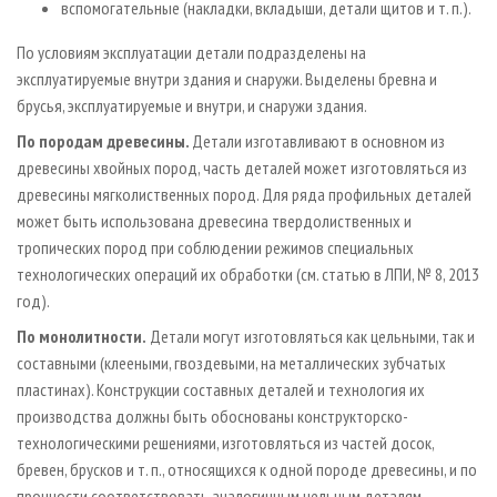
вспомогательные (накладки, вкладыши, детали щитов и т. п.).
По условиям эксплуатации детали подразделены на
эксплуатируемые внутри здания и снаружи. Выделены бревна и
брусья, эксплуатируемые и внутри, и снаружи здания.
По породам древесины.
Детали изготавливают в основном из
древесины хвойных пород, часть деталей может изготовляться из
древесины мягколиственных пород. Для ряда профильных деталей
может быть использована древесина твердолиственных и
тропических пород при соблюдении режимов специальных
технологических операций их обработки (см. статью в ЛПИ, № 8, 2013
год).
По монолитности.
Детали могут изготовляться как цельными, так и
составными (клееными, гвоздевыми, на металлических зубчатых
пластинах). Конструкции составных деталей и технология их
производства должны быть обоснованы конструкторско­-
технологическими решениями, изготовляться из частей досок,
бревен, брусков и т. п., относящихся к одной породе древесины, и по
прочности соответствовать аналогичным цельным деталям.