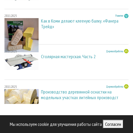
28.11.2025
Развитие
Как в Коми делают клееную балку. «Фанера
Трейд»
28.11.2025
Деревообработка
Столярная мастерская. Часть 2
28.11.2025
Деревообработка
Производство деревянной оснастки на
модельных участках литейных производст
04.10.2025
В центре внимания
Мы используем cookie для улучшения работы сайта
Согласен
Биоуголь для производства ферросплавов