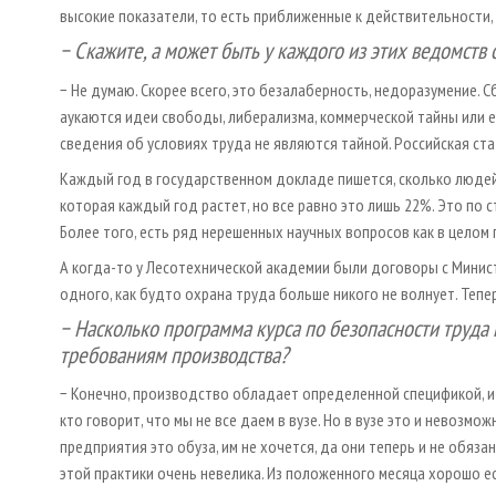
высокие показатели, то есть приближенные к действительности,
− Скажите, а может быть у каждого из этих ведомств
− Не думаю. Скорее всего, это безалаберность, недоразумение. 
аукаются идеи свободы, либерализма, коммерческой тайны или ещ
сведения об условиях труда не являются тайной. Российская ст
Каждый год в государственном докладе пишется, сколько людей
которая каждый год растет, но все равно это лишь 22%. Это по с
Более того, есть ряд нерешенных научных вопросов как в целом п
А когда-то у Лесотехнической академии были договоры с Минис
одного, как будто охрана труда больше никого не волнует. Теперь
− Насколько программа курса по безопасности труда
требованиям производства?
− Конечно, производство обладает определенной спецификой, и 
кто говорит, что мы не все даем в вузе. Но в вузе это и невозмо
предприятия это обуза, им не хочется, да они теперь и не обязан
этой практики очень невелика. Из положенного месяца хорошо е