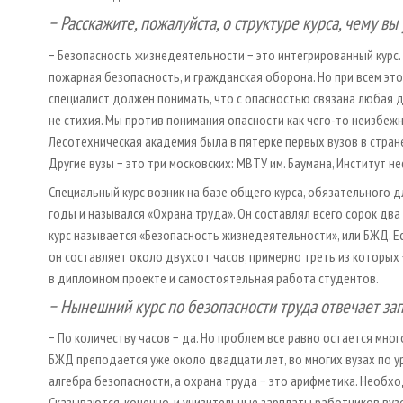
− Расскажите, пожалуйста, о структуре курса, чему вы
− Безопасность жизнедеятельности − это интегрированный курс. В 
пожарная безопасность, и гражданская оборона. Но при всем эт
специалист должен понимать, что с опасностью связана любая д
не стихия. Мы против понимания опасности как чего-то неизбежн
Лесотехническая академия была в пятерке первых вузов в стран
Другие вузы − это три московских: МВТУ им. Баумана, Институт не
Специальный курс возник на базе общего курса, обязательного д
годы и назывался «Охрана труда». Он составлял всего сорок дв
курс называется «Безопасность жизнедеятельности», или БЖД. Е
он составляет около двухсот часов, примерно треть из которых 
в дипломном проекте и самостоятельная работа студентов.
− Нынешний курс по безопасности труда отвечает за
− По количеству часов − да. Но проблем все равно остается мног
БЖД преподается уже около двадцати лет, во многих вузах по у
алгебра безопасности, а охрана труда − это арифметика. Необход
Сказываются, конечно, и унизительные зарплаты работников вузо