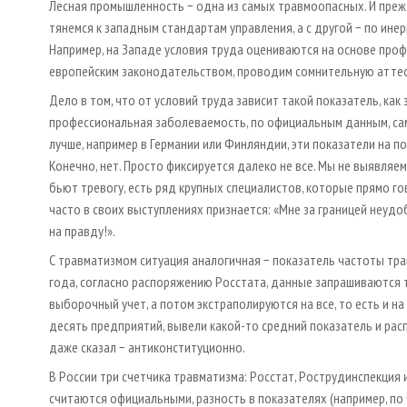
Лесная промышленность − одна из самых травмоопасных. И прежд
тянемся к западным стандартам управления, а с другой − по ин
Например, на Западе условия труда оцениваются на основе проф
европейским законодательством, проводим сомнительную аттес
Дело в том, что от условий труда зависит такой показатель, как
профессиональная заболеваемость, по официальным данным, сама
лучше, например в Германии или Финляндии, эти показатели на по
Конечно, нет. Просто фиксируется далеко не все. Мы не выявляе
бьют тревогу, есть ряд крупных специалистов, которые прямо го
часто в своих выступлениях признается: «Мне за границей неуд
на правду!».
С травматизмом ситуация аналогичная − показатель частоты тра
года, согласно распоряжению Росстата, данные запрашиваются 
выборочный учет, а потом экстраполируются на все, то есть и на
десять предприятий, вывели какой-то средний показатель и рас
даже сказал − антиконституционно.
В России три счетчика травматизма: Росстат, Рострудинспекция
считаются официальными, разность в показателях (например, по