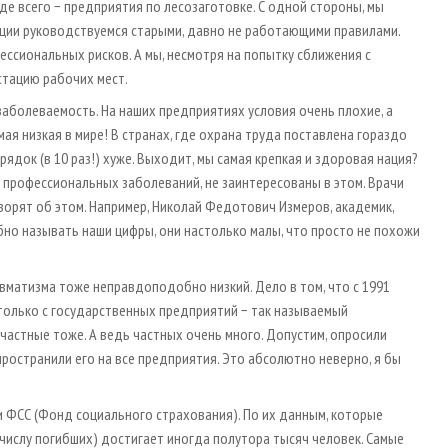
е всего − предприятия по лесозаготовке. С одной стороны, мы
ерции руководствуемся старыми, давно не работающими правилами.
ессиональных рисков. А мы, несмотря на попытку сближения с
тацию рабочих мест.
 заболеваемость. На наших предприятиях условия очень плохие, а
я низкая в мире! В странах, где охрана труда поставлена гораздо
рядок (в 10 раз!) хуже. Выходит, мы самая крепкая и здоровая нация?
м профессиональных заболеваний, не заинтересованы в этом. Врачи
ворят об этом. Например, Николай Федотович Измеров, академик,
обно называть наши цифры, они настолько малы, что просто не похожи
вматизма тоже неправдоподобно низкий. Дело в том, что с 1991
только с государственных предприятий − так называемый
 частные тоже. А ведь частных очень много. Допустим, опросили
пространили его на все предприятия. Это абсолютно неверно, я бы
 и ФСС (Фонд социального страхования). По их данным, которые
 числу погибших) достигает иногда полутора тысяч человек. Самые