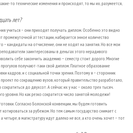
акие-то технические изменения и происходят, то мы их, разумеется,
дцать лет?
ния учиться − они приходят получать диплом. Особенно это видно
ент промежуточной аттестации, набирается энное количество
о − кандидаты на отчисление, они не ходят на занятия. Но все мои
 преподаватели заинтересованы в деньгах этого нерадивого
позволить себе закончить академию − семестр стоит дорого. Многие
ет прогулов получают-таки свой диплом. Платное образование
ки кадров, и с социальной точки зрения. Поэтому я − сторонник
 проект по сокращению вузов, который правительство разработало,
 сократиться до двухсот. А сейчас их у нас − около трех тысяч.
о уровня. Но как резко сократится число занятой молодежи!
отовки. Согласно Болонской конвенции, мы будем готовить
 котироваться за рубежом. Но тем самым государство снимает с
а четыре, в магистратуру идут далеко не все, а кто очень хочет − тот