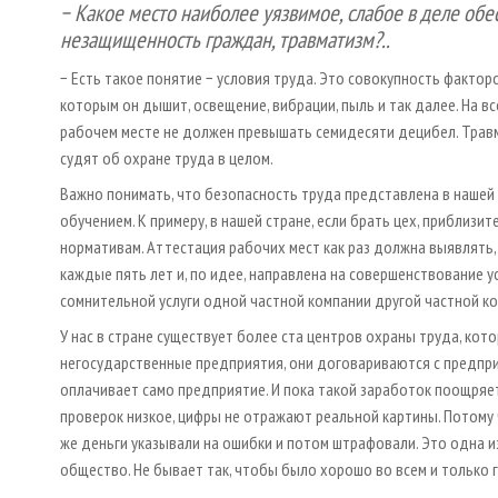
− Какое место наиболее уязвимое, слабое в деле обе
незащищенность граждан, травматизм?..
− Есть такое понятие − условия труда. Это совокупность факторо
которым он дышит, освещение, вибрации, пыль и так далее. На в
рабочем месте не должен превышать семидесяти децибел. Травм
судят об охране труда в целом.
Важно понимать, что безопасность труда представлена в нашей
обучением. К примеру, в нашей стране, если брать цех, приблиз
нормативам. Аттестация рабочих мест как раз должна выявлять,
каждые пять лет и, по идее, направлена на совершенствование у
сомнительной услуги одной частной компании другой частной к
У нас в стране существует более ста центров охраны труда, кот
негосударственные предприятия, они договариваются с предприн
оплачивает само предприятие. И пока такой заработок поощряет
проверок низкое, цифры не отражают реальной картины. Потому 
же деньги указывали на ошибки и потом штрафовали. Это одна 
общество. Не бывает так, чтобы было хорошо во всем и только г