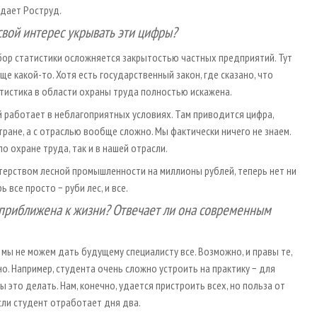
 дает Роструд.
 свой интерес укрывать эти цифры?
Сбор статистики осложняется закрытостью частных предприятий. Тут
е какой-то. Хотя есть государственный закон, где сказано, что
атистика в области охраны труда полностью искажена.
 работает в неблагоприятных условиях. Там приводится цифра,
тране, а с отраслью вообще сложно. Мы фактически ничего не знаем.
о охране труда, так и в нашей отрасли.
терством лесной промышленности на миллионы рублей, теперь нет ни
 все просто − руби лес, и все.
 приближена к жизни? Отвечает ли она современным
мы не можем дать будущему специалисту все. Возможно, и правы те,
жно. Например, студента очень сложно устроить на практику − для
ы это делать. Нам, конечно, удается пристроить всех, но польза от
сли студент отработает дня два.