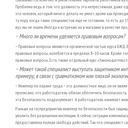
Проблема ведь в том, что должность эта непрестижная, даже од
это человек, который ничего делать не умеет, кроме как прово
ту пору, когда таких специалистов еще не готовили, то есть до 
вуз, мы не знаем. Иногда я встречаю их в магазине в качестве пр
− Много ли времени уделяется правовым вопросам?
− Правовые вопросы являются органической частью курса БЖД. Б
правовые вопросы, колеблется в пределах 8−10 часов. Кроме т
правовые вопросы. Есть также отдельный курс «Законодательст
− Может такой специалист выступать защитником инт
примеру, в связи с травматизмом или плохой экологи
− Инженер по охране труда − это должностное лицо, он не являе
прописано, что работодатель обязан обеспечить безопасность 
эта безопасность подразумевает. А работодатель нанимает инж
Раньше на госпредприятии инженер по безопасности был защищен
уволить без разрешения инспекции. А сейчас ситуация изменила
предоставлена полная свобода действий. Так что специалист са