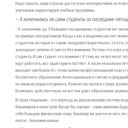
Надо сказать, наша отрасль достаточно консервативна, но если к
учитываем, корректируем учебные программы.
− А изменились ли сами студенты за последние пятна
− К сожалению, да. У большинства нынешних студентов нет жела
на примере контрактников. Когда у нас в академии настает мом
студентов, которым я ставлю «неудовлетворительно», то есть эт
докладные записки остаются без внимания. Потому что и вуз, и
студента. И сам студент это понимает. К тому же, не все могут 
идут работать, вот аудитории и пустеют. А после нескольких л
выходит нам боком. И с точки зрения профессиональной подготов
бесплатного образования. Антисоциальным я считаю и грядущий
но никак не решается принять. Количество вузов в стране должно
Возможно, действительно, не все они дают образование должног
Вторая тенденция − это переход на двухуровневую систему подг
бакалавров и магистров. Вроде бы хорошо − наши дипломы будут
себя большую финансовую ношу: бакалавр же учится не пять лет, 
платит. Экономия налицо.