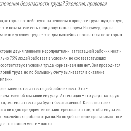
спечения безопасности труда? Экология, правовая
в, которые воздействуют на человека в процессе труда: шум, воздух,
се эти показатели есть свои допустимые нормы. Например, шум на
атизм и условия труда − это два важнейших показателя, по которым
 стране двумя главными мероприятиями: аттестацией рабочих мест и
ительно 75% людей работает в условиях, не соответствующих
 соответствуют условия труда нормативам или нет. Она проводится
словий труда, но по большому счету выливается в оказание
омпании.
орые занимаются аттестацией рабочих мест. Это −
имателем об оказании ему услуг. Аттестация − это услуга, которую
ся, система аттестации будет бессмысленной. Качество таких
что ни одно предприятие не заинтересовано в том, чтобы ему за его
из тяжелейших проблем отрасли. Но подобные вещи пронизывают все
де-то в одном месте − плохо.