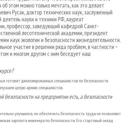
а об этом можно только мечтать, как это делает
евич Русак, доктор технических наук, заслуженный
й деятель науки и техники РФ, лауреат
ии, профессор, заведующий кафедрой Санкт-
рственной лесотехнической академии, президент
ии наук экологии и безопасности жизнедеятельности.
льное участие в решении ряда проблем, в частности −
этом и многом другом с ним беседует наш
курсе?
торые готовят дипломированных специалистов по безопасности
выпускаем целую армию специалистов.
й безопасности на предприятии есть, а безопасности
чительно улучшился, но обеспечить безопасность труда не позволяют
низкая зарплата инженера по безопасности. Его стартовый оклад