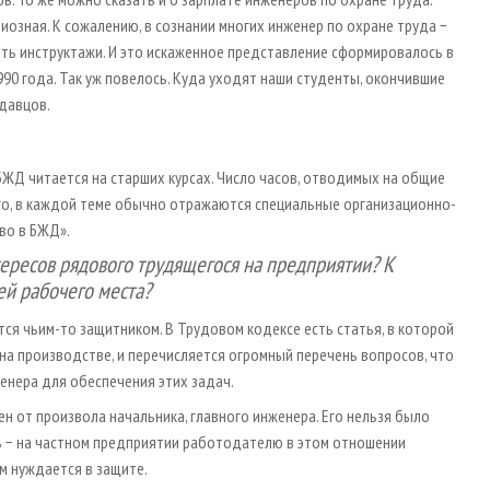
иозная. К сожалению, в сознании многих инженер по охране труда −
дить инструктажи. И это искаженное представление сформировалось в
1990 года. Так уж повелось. Куда уходят наши студенты, окончившие
одавцов.
ЖД читается на старших курсах. Число часов, отводимых на общие
ого, в каждой теме обычно отражаются специальные организационно-
во в БЖД».
ересов рядового трудящегося на предприятии? К
ей рабочего места?
тся чьим-то защитником. В Трудовом кодексе есть статья, в которой
на производстве, и перечисляется огромный перечень вопросов, что
енера для обеспечения этих задач.
 от произвола начальника, главного инженера. Его нельзя было
сь − на частном предприятии работодателю в этом отношении
м нуждается в защите.