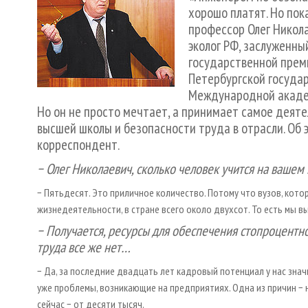
хорошо платят. Но пок
профессор Олег Никола
эколог РФ, заслуженны
государственной прем
Петербургской госуда
Международной академ
Но он не просто мечтает, а принимает самое деяте
высшей школы и безопасности труда в отрасли. Об 
корреспондент.
− Олег Николаевич, сколько человек учится на вашем 
− Пятьдесят. Это приличное количество. Потому что вузов, ко
жизнедеятельности, в стране всего около двухсот. То есть мы 
− Получается, ресурсы для обеспечения стопроцентно
труда все же нет…
− Да, за последние двадцать лет кадровый потенциал у нас зна
уже проблемы, возникающие на предприятиях. Одна из причин − 
сейчас − от десяти тысяч.