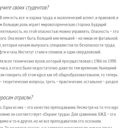
 учите своих студентов?
нем есть все: и охрана труда, и экологический аспект, и правовой, и
ом большую роль играет мировоззренческая сторона. Будущий
еятельность, но этой опасностью можно управлять. Опасность − это
ого. Она может быть большей или меньшей − но никак не фатальной.
е, которые начали выпускать специалистов по безопасности труда.
фти и газа, Институт стали и сплавов, и один свердловский.
ля всех технических вузов, который просуществовал с 1966 по 1990
а часа, а этого было недостаточно даже по тем временам. Нынешний
сли говорить об этом курсе как об общеобразовательном, то теперь
− теоретические вопросы, треть − практические, остальное − раздел
просам отрасли?
о. Одна из них − это качество преподавания. Несмотря на то что курс
ровню он соответствует «Охране труда». Для сравнения: БЖД − это
имо и то и другое, но не все преподаватели это осознали.
в. То же можно сказать и о зарплате инженеров по охране труда.