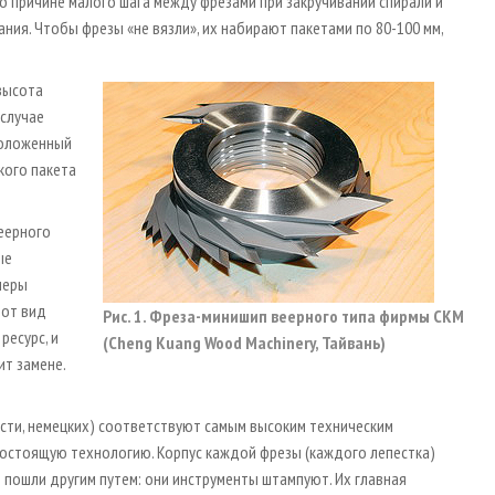
по причине малого шага между фрезами при закручивании спирали и
ния. Чтобы фрезы «не вязли», их набирают пакетами по 80-100 мм,
высота
 случае
сположенный
кого пакета
еерного
ые
меры
тот вид
Рис. 1. Фреза-минишип веерного типа фирмы CKM
ресурс, и
(Cheng Kuang Wood Machinery, Тайвань)
т замене.
ости, немецких) соответствуют самым высоким техническим
остоящую технологию. Корпус каждой фрезы (каждого лепестка)
 пошли другим путем: они инструменты штампуют. Их главная