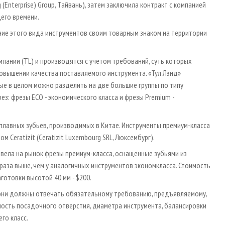
Enterprise) Group, Тайвань), затем заключила контракт с компанией
щего времени.
ние этого вида инструментов своим товарным знаком на территории
пании (TL) и производятся с учетом требований, суть которых
овышении качества поставляемого инструмента. «Тул Лэнд»
е в целом можно разделить на две большие группы по типу
з: фрезы ECO - экономического класса и фрезы Premium -
плавных зубьев, производимых в Китае. Инструменты премиум-класса
eratizit (Ceratizit Luxembourg SRL, Люксембург).
ывела на рынок фрезы премиум-класса, оснащенные зубьями из
и раза выше, чем у аналогичных инструментов экономкласса. Стоимость
готовки высотой 40 мм - $200.
 они должны отвечать обязательному требованию, предъявляемому,
чность посадочного отверстия, диаметра инструмента, балансировки
его класс.