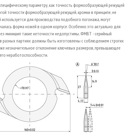
 специфическому параметру, как точность формообразующей режущей
рогой точности формообразующей режущей, кромки в принципе, не
й используется для производства подобного погонажа, могут
чалась форма ножей в одном корпусе. Особенно это актуально для
ез-минишип такие неточности недопустимы. ФМВТ - серийный
 в разных партиях должны быть изготовлены с соблюдением строгих
 Даже незначительное отклонение ключевых размеров, превышающее
и его неработоспособности.