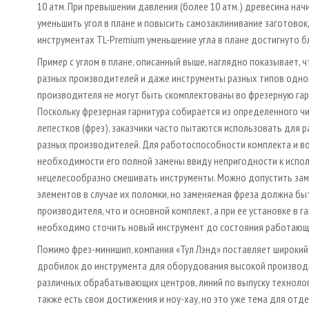
10 атм. При превышении давления (более 10 атм.) древесина нач
уменьшить угол в плане и повысить самозаклинивание заготовок
инструментах TL-Premium уменьшение угла в плане достигнуто б
Пример с углом в плане, описанный выше, наглядно показывает, 
разных производителей и даже инструменты разных типов одно
производителя не могут быть скомплектованы во фрезерную гар
Поскольку фрезерная гарнитура собирается из определенного ч
лепестков (фрез), заказчики часто пытаются использовать для 
разных производителей. Для работоспособности комплекта и в
необходимости его полной замены ввиду непригодности к испо
нецелесообразно смешивать инструменты. Можно допустить за
элементов в случае их поломки, но заменяемая фреза должна бы
производителя, что и основной комплект, а при ее установке в г
необходимо сточить новый инструмент до состояния работающи
Помимо фрез-минишип, компания «Тул Лэнд» поставляет широкий 
дробилок до инструмента для оборудования высокой производи
различных обрабатывающих центров, линий по выпуску технологи
также есть свои достижения и ноу-хау, но это уже тема для отде