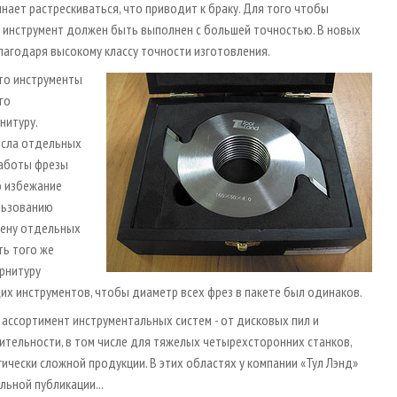
инает растрескиваться, что приводит к браку. Для того чтобы
, инструмент должен быть выполнен с большей точностью. В новых
лагодаря высокому классу точности изготовления.
что инструменты
го
нитуру.
исла отдельных
работы фрезы
о избежание
льзованию
мену отдельных
ть того же
арнитуру
х инструментов, чтобы диаметр всех фрез в пакете был одинаков.
ассортимент инструментальных систем - от дисковых пил и
тельности, в том числе для тяжелых четырехсторонних станков,
чески сложной продукции. В этих областях у компании «Тул Лэнд»
льной публикации...