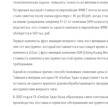
технологическая задача - повысить точность штамповки и полу
По причине высокой стоимости европейские ФМВТ почти не исп
стало заметно после скачка курса евро с 45 до 80 руб., когда 
на линию сращивания, например FJ-17, от компании СКМ на высоту
подсчитать, что стоимость одного комплекта европейских ФМВТ б
обойдется в 560 тыс. руб.
Первые комплекты фрез-минишип веерного типа, поставлявшиеся 
чем тот инструмент, который поставляется в настоящее время, и
комплекта (10 шт.) фрез-минишип компании CKM (Cheng Kuang Wood
стоимость комплекта инструментов этой группы снижена почти в 
требованиям.
Одной из основных причин, способствовавших снижению цены и 
Тайваня и Америки, которые ГК «Глобал Эдж» осуществляет по вс
осталось ни одного крупного деревообрабатывающего предприя
инструментами веерного типа.
В 2003 году в ГК «Глобал Эдж» была образована самостоятельна
производство, поставка и сервисное обслуживание инструменто