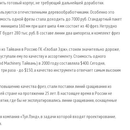
чить готовый корпус, не требующий дальнейшей доработки.
ользуются отечественными деревообработчиками. Особенно это
стоимость одной фрезы стала доходить до 7000 руб. Стандартный пакет
 минишипа 160 мм при шаге шипа 4 мм состоит из 40 фрез. Нетрудно
удет 280 тыс. руб. В составе линии два шипореза, и комплект фрез
из Тайваня в Россию ГК «Глобал Эдж», стоили значительно дороже,
 уступали ему по качеству и ассортименту. Стоимость одного
 Machinery, Тайвань) в 2000 году составляла $400. Сегодня,
три раза - до $150, а качество инструмента отвечает самым высоким
повышению качества фрез, стали поставки линий сращивания из
ей стране на протяжении 25 лет. В настоящее время в России не
тия, где бы не эксплуатировались линии сращивания, оснащенные
я компания «Тул Лэнд», в задачи которой входят проектирование,
в.