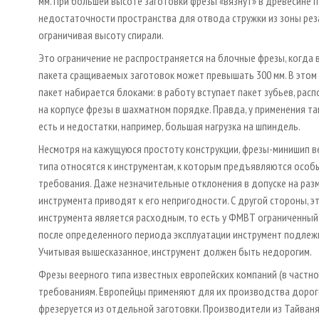
мм. При большей высоте заготовки фрезы «вязнут» в древесине 
недостаточности пространства для отвода стружки из зоны реза
ограничивая высоту спирали.
Это ограничение не распространяется на блочные фрезы, когда 
пакета сращиваемых заготовок может превышать 300 мм. В этом
пакет набирается блоками: в работу вступает пакет зубьев, ра
на корпусе фрезы в шахматном порядке. Правда, у применения та
есть и недостатки, например, большая нагрузка на шпиндель.
Несмотря на кажущуюся простоту конструкции, фрезы-минишип в
типа относятся к инструментам, к которым предъявляются особ
требования. Даже незначительные отклонения в допуске на раз
инструмента приводят к его непригодности. С другой стороны, э
инструмента является расходным, то есть у ФМВТ ограниченный 
после определенного периода эксплуатации инструмент подлежи
Учитывая вышесказанное, инструмент должен быть недорогим.
Фрезы веерного типа известных европейских компаний (в частн
требованиям. Европейцы применяют для их производства дорог
фрезеруется из отдельной заготовки. Производители из Тайваня