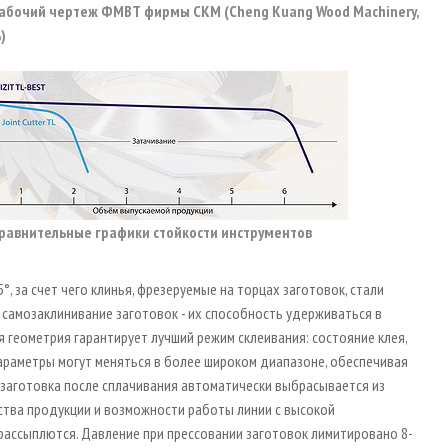
 Рабочий чертеж ФМВТ фирмы CKM (Cheng Kuang Wood Machinery,
)
 Сравнительные графики стойкости инструментов
°, за счет чего клинья, фрезеруемые на торцах заготовок, стали
 самозаклинивание заготовок - их способность удерживаться в
я геометрия гарантирует лучший режим склеивания: состояние клея,
 параметры могут меняться в более широком диапазоне, обеспечивая
е заготовка после сплачивания автоматически выбрасывается из
ества продукции и возможности работы линии с высокой
рассыплются. Давление при прессовании заготовок лимитировано 8-