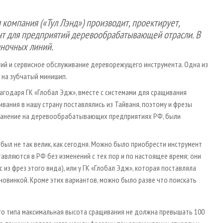
 компания («Тул Лэнд») производит, проектирует,
нт для предприятий деревообрабатывающей отрасли. В
аночных линий.
гий и сервисное обслуживание дереворежущего инструмента. Одна из
 на зубчатый минишип.
агодаря ГК «Глобал Эдж», вместе с системами для сращивания
вания в нашу страну поставлялись из Тайваня, поэтому и фрезы
транение на деревообрабатывающих предприятиях РФ, были
был не так велик, как сегодня. Можно было приобрести инструмент
авляются в РФ без изменений с тех пор и по настоящее время; они
из фрез этого вида), или у ГК «Глобал Эдж», которая поставляла
новинкой. Кроме этих вариантов, можно было разве что поискать
го типа максимальная высота сращивания не должна превышать 100