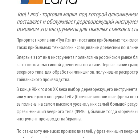
Tool Land - торговая марка, под которой одноименная
поставляет и обслуживает дереворежущий инструме
основном это инструменты для тяжелых станков и ст
Приоритет компании «Тул Лэнд» - поставка прибыльных техноло
таких прибыльных технологий - сращивание древесины по длине
Впервые этот вид инструмента появился на российском рынке бл
заготовок из массивной древесины по длине. Первые линии сращи
веерного типа для обработки минишипов, получившие распрос
тайваньского производства.
В конце 90-х годов ХХ века выбор дереворежущего инструмента 
или у немецкого концерна Leitz (блочные монолитные фрезы пост
выполнены на самом высоком уровне, у них самый большой ресурс 
фрезы-минишип веерного типа (ФМВТ), бывшие тогда «горячей» 
инструмент производства Украины.
По стандарту немецких производителей, у фрез-минишип веерно