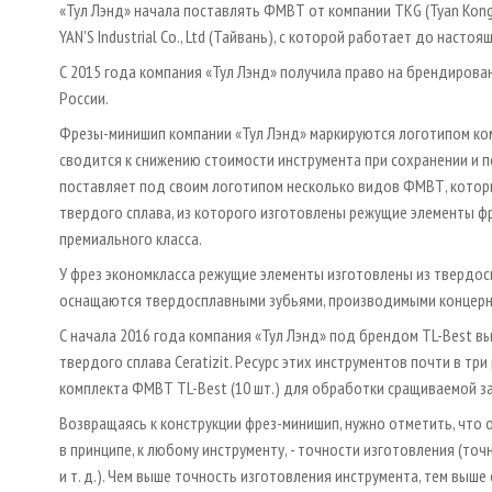
«Тул Лэнд» начала поставлять ФМВТ от компании TKG (Tyan Kong (
YAN'S Industrial Co., Ltd (Тайвань), с которой работает до настоя
С 2015 года компания «Тул Лэнд» получила право на брендирова
России.
Фрезы-минишип компании «Тул Лэнд» маркируются логотипом ком
сводится к снижению стоимости инструмента при сохранении и п
поставляет под своим логотипом несколько видов ФМВТ, которы
твердого сплава, из которого изготовлены режущие элементы фре
премиального класса.
У фрез экономкласса режущие элементы изготовлены из твердос
оснащаются твердосплавными зубьями, производимыми концерном C
С начала 2016 года компания «Тул Лэнд» под брендом TL-Best в
твердого сплава Ceratizit. Ресурс этих инструментов почти в тр
комплекта ФМВТ TL-Best (10 шт.) для обработки сращиваемой за
Возвращаясь к конструкции фрез-минишип, нужно отметить, что
в принципе, к любому инструменту, - точности изготовления (то
и т. д.). Чем выше точность изготовления инструмента, тем выше 