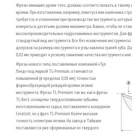
Фрезы-минишип, кроме того, должны соответствовать и такому
кромки. При изготовлении, например, плинтуса или наличника ст
требуется, и отклонения при производстве инструмента, которы
измеряться десятыми долями миллиметра. Важно, чтобы не отли
высокопроизводительных гидрозажимных инструментов. Для фр
стандартный вид инструмента. Все без исключения инструменты
допусков на размеры инструмента и углы наклона граней зуба.
0,02 мм, приводит к резкому снижению качества инструмента ил
Фрезы нового типа, поставляемые компанией «Тул
Лэнд» под маркой TL-Premium, отличаются
повышенной (в пределах 0,01 мм) точностью
формообразующей режущей кромки лезвия
инструмента. Фрезы TL-Premium так же, как и фрезы
TL-Best, оснащены твердосплавными зубьями,
изготовленными из сырья, поставляемого концерном
Ceratizit, но у фрез TL-Premium более высокая
точность геометрии лезвия. На завод в Тайване
поставляются уже сформованные из твердого