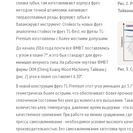
сплава зубья, там изготавливают корпуса фрез
Рис. 2.
методом точной штамповки, напаивают
Тайвань
твердосплавные резцы, формуют зубья и
балансируют инструмент. Стойкость новых фрез
аналогична стойкости фрез TL-Best, но фрезы TL-
Premium изготовлены с более жесткими допусками.
До начала 2016 года почти все ФМВТ поставлялись
с углом в плане 7°, и это был стандарт для фрез-
минишип веерного типа. На рабочем чертеже ФМВТ
Рис. 3.
фирмы CKM (Cheng Kuang Wood Machinery, Тайвань)
(рис. 2) угол в плане составляет 6,30°.
В новой конструкции фрез TL-Premium этот угол уменьшен до 5,75
геометрически более острыми, что обеспечивает более прочное
сплоченном состоянии без клея до момента его высыхания. Така
количество клея, температура, давление, время выдержки - эти
качественное склеивание. При работе на линиях сращивания, гд
пресса, самозаклинивание - необходимое условие высокого кач
производительностью. Без самозаклинивания заготовки просто 