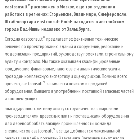
®
eastconsult
расположен в Москве, еще три отделения
работают в регионах: Егорьевске, Владимире, Симферополе.
Штаб-квартира
eastconsult
GmbH
находится в австрийском
городе Бад-Ишль, недалеко от Зальцбурга.
®
Сегодня eastconsult
предлагает эффективные технические
решения по проектированию зданий и сооружений, релокации и
модернизации предприятий, руководству проектами, строительному
аудиту и контролю. Мы также оказываем квалифицированные
юридические, финансовые, налоговые и аналитические услуги,
проводим комплексную экспертизу и оценку рисков. Помимо всего
®
прочего, eastconsult
занимается поиском и продажей
оборудования, бывшего в употреблении, поставкой запасных частей
и комплектующих.
Благодаря многолетнему опыту сотрудничества с мировыми
производителями древесных плит и поставщиками оборудования
для деревообрабатывающей промышленности, команда
®
специалистов eastconsult
всегда добивается максимальной
реализации идей и пожеланий заказчика. Заказчики ценят нас за