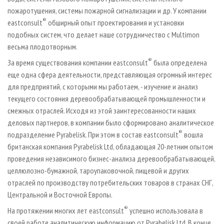
пожаротушения, системы пожарной сигнализации и др. У компании
®
eastconsult
обширный опыт проектирования и установки
подобных систем, что делает наше сотрудничество с Multimon
весьма плодотворным.
®
За время существования компании eastconsult
была определена
еще одна сфера деятельности, представляющая огромный интерес
для предприятий, с которыми мы работаем, - изучение и анализ
текущего состояния деревообрабатывающей промышленности и
смежных отраслей. Исходя из этой заинтересованности наших
деловых партнеров, в компании было сформировано аналитическое
®
подразделение Pyrabelisk. При этом в состав eastconsult
вошла
британская компания Pyrabelisk Ltd, обладающая 20-летним опытом
проведения независимого бизнес-анализа деревообрабатывающей,
целлюлозно-бумажной, тароупаковочной, пищевой и других
отраслей по производству потребительских товаров в странах СНГ,
Центральной и Восточной Европы.
®
На протяжении многих лет eastconsult
успешно использовала в
своей работе аналитическую информацию от Pyrabelisk Ltd. В конце