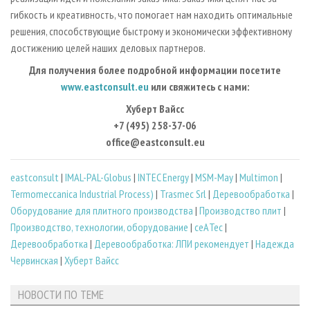
гибкость и креативность, что помогает нам находить оптимальные
решения, способствующие быстрому и экономически эффективному
достижению целей наших деловых партнеров.
Для получения более подробной информации посетите
www.eastconsult.eu
или свяжитесь с нами:
Хуберт Вайсс
+7 (495) 258-37-06
office@eastconsult.eu
eastconsult
|
IMAL-PAL-Globus
|
INTEC Energy
|
MSM-May
|
Multimon
|
Termomeccanica Industrial Process)
|
Trasmec Srl
|
Деревообработка
|
Оборудование для плитного производства
|
Производство плит
|
Производство, технологии, оборудование
|
сeАTec
|
Деревообработка
|
Деревообработка: ЛПИ рекомендует
|
Надежда
Червинская
|
Хуберт Вайсс
НОВОСТИ ПО ТЕМЕ