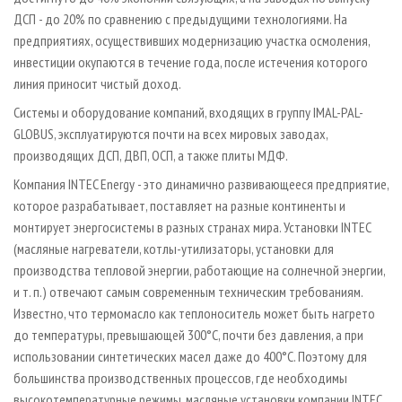
ДСП - до 20% по сравнению с предыдущими технологиями. На
предприятиях, осуществивших модернизацию участка осмоления,
инвестиции окупаются в течение года, после истечения которого
линия приносит чистый доход.
Системы и оборудование компаний, входящих в группу IMAL-PAL-
GLOBUS, эксплуатируются почти на всех мировых заводах,
производящих ДСП, ДВП, ОСП, а также плиты МДФ.
Компания INTEC Energy - это динамично развивающееся предприятие,
которое разрабатывает, поставляет на разные континенты и
монтирует энергосистемы в разных странах мира. Установки INTEC
(масляные нагреватели, котлы-утилизаторы, установки для
производства тепловой энергии, работающие на солнечной энергии,
и т. п.) отвечают самым современным техническим требованиям.
Известно, что термомасло как теплоноситель может быть нагрето
до температуры, превышающей 300°С, почти без давления, а при
использовании синтетических масел даже до 400°С. Поэтому для
большинства производственных процессов, где необходимы
высокотемпературные режимы, масляные установки компании INTEC