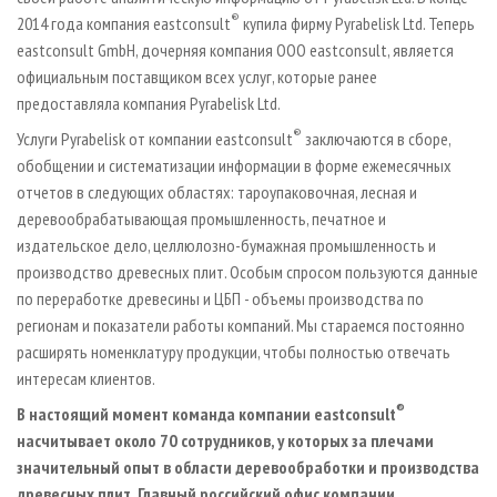
®
2014 года компания eastconsult
купила фирму Pyrabelisk Ltd. Теперь
eastconsult GmbH, дочерняя компания ООО eastconsult, является
официальным поставщиком всех услуг, которые ранее
предоставляла компания Pyrabelisk Ltd.
®
Услуги Pyrabelisk от компании eastconsult
заключаются в сборе,
обобщении и систематизации информации в форме ежемесячных
отчетов в следующих областях: тароупаковочная, лесная и
деревообрабатывающая промышленность, печатное и
издательское дело, целлюлозно-бумажная промышленность и
производство древесных плит. Особым спросом пользуются данные
по переработке древесины и ЦБП - объемы производства по
регионам и показатели работы компаний. Мы стараемся постоянно
расширять номенклатуру продукции, чтобы полностью отвечать
интересам клиентов.
®
В настоящий момент команда компании
eastconsult
насчитывает около 70 сотрудников, у которых за плечами
значительный опыт в области деревообработки и производства
древесных плит. Главный российский офис компании