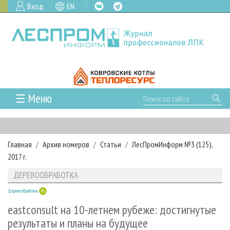
Вход
EN
☰ Меню
ГЛАВНАЯ
РУБРИКИ И ТЕМЫ
Главная
Архив номеров
Статьи
ЛесПромИнформ №3 (125),
РУБРИКИ ЖУРНАЛА
НОВОСТИ
2017 г.
ЛЕСНОЕ ХОЗЯЙСТВО
КАЛЕНДАРЬ СОБЫТИЙ
ПРОЕКТЫ ЛПИ
ДЕРЕВООБРАБОТКА
ЛЕСОЗАГОТОВКА
НОВОСТИ ЛПК
АНАЛИТИКА
АРХИВ
Деревообработка
ЛЕСОПИЛЕНИЕ
НОВОСТИ ЖУРНАЛА
ПРЕДПРИЯТИЯ ЛПК
АРХИВ ЖУРНАЛОВ
О ЖУРНАЛЕ
eastconsult на 10-летнем рубеже: достигнутые
ДЕРЕВООБРАБОТКА
НОВОСТИ КОМПАНИЙ
ЛЕСНЫЕ РЕГИОНЫ РОССИИ
СТАТЬИ
результаты и планы на будущее
ПОДПИСКА
РЕКЛАМОДАТЕЛЯМ