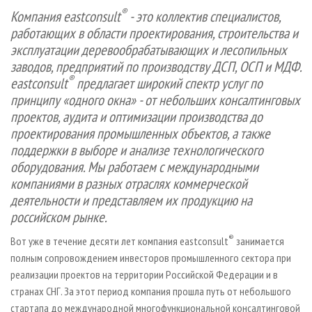
СУШКА ДРЕВЕСИНЫ
ПЕРСОНЫ
КОНТАКТЫ
РЕКЛАМА
®
Компания
eastconsult
- это коллектив специалистов,
работающих в области проектирования, строительства и
ПРОИЗВОДСТВО ДРЕВЕСНЫХ ПЛИТ
МОБИЛЬНЫЕ ВЫСТАВКИ
РЕКЛАМА НА САЙТЕ
эксплуатации деревообрабатывающих и лесопильных
ДЕРЕВЯННОЕ ДОМОСТРОЕНИЕ
ОФИЦИАЛЬНЫЕ ДЕЛЕГАЦИИ
заводов, предприятий по производству ДСП, ОСП и МДФ.
ПРОИЗВОДСТВО МЕБЕЛИ
ПРИОРИТЕТНЫЕ ИНВЕСТПРОЕКТЫ
®
eastconsult
предлагает широкий спектр услуг по
принципу «одного окна» - от небольших консалтинговых
БИОЭНЕРГЕТИКА
RUSSIAN FORESTRY REVIEW
проектов, аудита и оптимизации производства до
ЦБП
ГАЗЕТА ЛЕСПРОМФОРУМ
проектирования промышленных объектов, а также
ИНСТРУМЕНТ И МАТЕРИАЛЫ
поддержки в выборе и анализе технологического
БИБЛИОТЕКА СПЕЦИАЛИСТА
оборудования. Мы работаем с международными
компаниями в разных отраслях коммерческой
деятельности и представляем их продукцию на
российском рынке.
®
Вот уже в течение десяти лет компания eastconsult
занимается
полным сопровождением инвесторов промышленного сектора при
реализации проектов на территории Российской Федерации и в
странах СНГ. За этот период компания прошла путь от небольшого
стартапа до международной многофункциональной консалтинговой