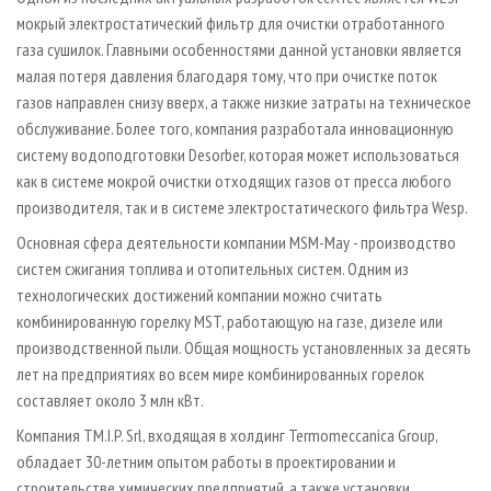
мокрый электростатический фильтр для очистки отработанного
газа сушилок. Главными особенностями данной установки является
малая потеря давления благодаря тому, что при очистке поток
газов направлен снизу вверх, а также низкие затраты на техническое
обслуживание. Более того, компания разработала инновационную
систему водоподготовки Desorber, которая может использоваться
как в системе мокрой очистки отходящих газов от пресса любого
производителя, так и в системе электростатического фильтра Wesp.
Основная сфера деятельности компании MSM-May - производство
систем сжигания топлива и отопительных систем. Одним из
технологических достижений компании можно считать
комбинированную горелку MST, работающую на газе, дизеле или
производственной пыли. Общая мощность установленных за десять
лет на предприятиях во всем мире комбинированных горелок
составляет около 3 млн кВт.
Компания TM.I.P. Srl, входящая в холдинг Termomeccanica Group,
обладает 30-летним опытом работы в проектировании и
строительстве химических предприятий, а также установки