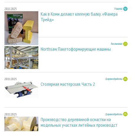
28.11.2025
Развитие
Как в Коми делают клееную балку. «Фанера
Трейд»
28.11.2025
Лесопиление
Northsaw. Пакетоформирующие машины
28.11.2025
Деревообработка
Столярная мастерская. Часть 2
28.11.2025
Деревообработка
Производство деревянной оснастки на
модельных участках литейных производст