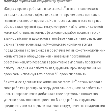
Надежда Червинская
, координатор проектов:
®
«Когда я пришла работать в eastconsult
, в штат технического
отдела московского офиса входили четыре человека во главе с
главным инженером проектов. Но в последующие шесть лет у нас
образовался крупный архитектурно-проектный отдел с надежной
командой специалистов-профессионалов, работающих в тесном
взаимодействии и дружеской атмосфере и оперативно решающих
разные технические задачи. Руководство компании всегда
поддерживает сотрудников и обеспечивает высокотехнологичным
компьютерным оборудованием и новейшим программным
обеспечением, что позволяет эффективно выполнять проектную
работу. Сегодня мы работаем над крупными производственными
проектами, используя технологии 3D-проектирования».
®
За истекшее десятилетие компания eastconsult
оптимизировала
свою работу и расширила сферу деятельности, начала работать в
новых направлениях и добавила в свое портфолио множество
успешно реализованных проектов. В ходе работы с крупными
предприятиями мы оценили значение сотрудничества с надежными