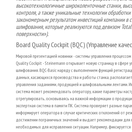
высокотехнологичные широколенточные станки, выс
контроля, а также уникальные технологии обработки
закономерным результатом инвестиций компании в с
шлифования, которые реализуются под девизом Total S
поверхности»).
Board Quality Cockpit (BQC) (Управление каче
Мировой презентацией новинки - системы управления процессом
Quality Cockpit - Steinemann открывает новую страницу в сфере 
шлифования. BQC-Basic наряду с выполнением функций регистрац
данных, касающихся производства и работы станка, располагае
управления заданиями, продукцией и шлифовальными лентами. 
система может рекомендовать оператору, какие параметры нас
отрегулировать, основываясь на важной информации о продукци
экспертная система в памяти ПК. Система проверяет разные пара
информирует оператора в случае критических отклонений от реж
достижении пограничных значений и выдает рекомендации для п
необходимых для исправления ситуации. Например, фиксируется