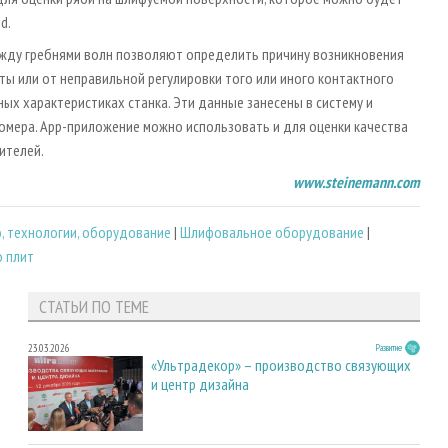
d.
ежду гребнями волн позволяют определить причину возникновения
ты или от неправильной регулировки того или иного контактного
ых характеристиках станка. Эти данные занесены в систему и
номера. Арр-приложение можно использовать и для оценки качества
ителей.
www.steinemann.com
, технологии, оборудование
|
Шлифовальное оборудование
|
 плит
СТАТЬИ ПО ТЕМЕ
23.03.2026
Развитие
«Ультрадекор» – производство связующих
и центр дизайна