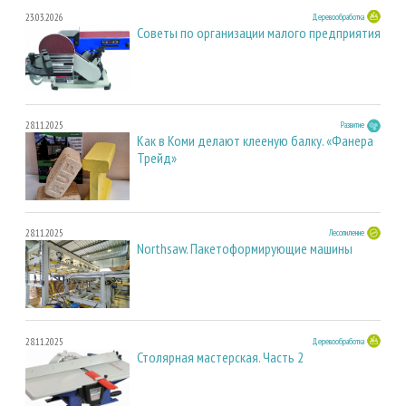
23.03.2026
Деревообработка
Советы по организации малого предприятия
28.11.2025
Развитие
Как в Коми делают клееную балку. «Фанера
Трейд»
28.11.2025
Лесопиление
Northsaw. Пакетоформирующие машины
28.11.2025
Деревообработка
Столярная мастерская. Часть 2