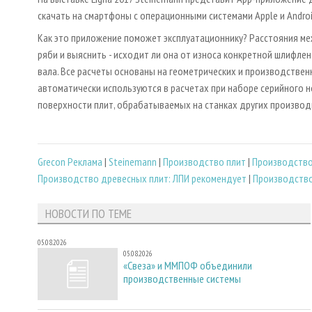
скачать на смартфоны с операционными системами Apple и Androi
Как это приложение поможет эксплуатационнику? Расстояния м
ряби и выяснить - исходит ли она от износа конкретной шлифлен
вала. Все расчеты основаны на геометрических и производственн
автоматически используются в расчетах при наборе серийного 
поверхности плит, обрабатываемых на станках других производ
Grecon Реклама
|
Steinemann
|
Производство плит
|
Производство
Производство древесных плит: ЛПИ рекомендует
|
Производство
НОВОСТИ ПО ТЕМЕ
05.08.2026
05.08.2026
«Свеза» и ММПОФ объединили
производственные системы