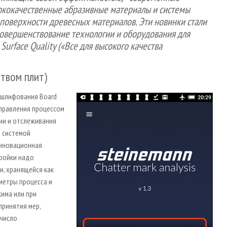
ококачественные абразивные материалы и системы
 поверхности древесных материалов. Эти новинки стали
овершенствование технологии и оборудования для
urface Quality («Все для высокого качества
ством плит)
 шлифования Board
управления процессом
ии и отслеживания
т системой
Инновационная
тройки надо
и, хранящейся как
метры процесса и
има или при
ринятия мер,
 число