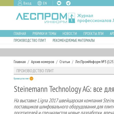
Вход
EN
ГЛАВНАЯ
РУБРИКИ И ТЕМЫ
НОВОСТИ
ПРОЕКТЫ ЛПИ
АР
ПРОИЗВОДСТВО ПЛИТ
РЕКОМЕНДУЕМЫЕ МАТЕРИАЛЫ
Главная
Архив номеров
Статьи
ЛесПромИнформ №3 (125),
ПРОИЗВОДСТВО ПЛИТ
Производство плит
Steinemann Technology AG: все дл
На выставке Ligna 2017 швейцарская компания Stei
поставщиков шлифовального оборудования для плит
посетителей и специалистов новые разработки, впе