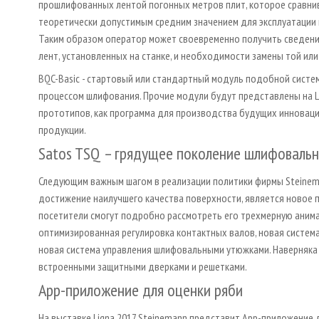
прошлифованных лентой погонных метров плит, которое сравни
теоретически допустимым средним значением для эксплуатации
Таким образом оператор может своевременно получить сведени
лент, установленных на станке, и необходимости замены той или
BQC-Basic - стартовый или стандартный модуль подобной систе
процессом шлифования. Прочие модули будут представлены на Li
прототипов, как программа для производства будущих инновац
продукции.
Satos TSQ – грядущее поколение шлифовальн
Следующим важным шагом в реализации политики фирмы Steinem
достижение наилучшего качества поверхности, является новое по
посетители смогут подробно рассмотреть его трехмерную анима
оптимизированная регулировка контактных валов, новая систем
новая система управления шлифовальными утюжками. Наверняка 
встроенными защитными дверками и решетками.
App-приложение для оценки ряби
На выставке Ligna 2017 Steinemann представит Арр-приложение