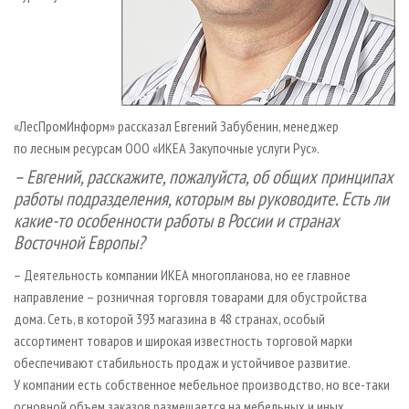
«ЛесПромИнформ» рассказал Евгений Забубенин, менеджер
по лесным ресурсам OOO «ИКЕА Закупочные услуги Рус».
– Евгений, расскажите, пожалуйста, об общих принципах
работы подразделения, которым вы руководите. Есть ли
какие-то особенности работы в России и странах
Восточной Европы?
– Деятельность компании ИКЕА многопланова, но ее главное
направление – розничная торговля товарами для обустройства
дома. Сеть, в которой 393 магазина в 48 странах, особый
ассортимент товаров и широкая известность торговой марки
обеспечивают стабильность продаж и устойчивое развитие.
У компании есть собственное мебельное производство, но все-таки
основной объем заказов размещается на мебельных и иных