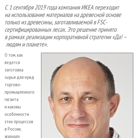
СУШКА ДРЕВЕСИНЫ
ПЕРСОНЫ
КОНТАКТЫ
РЕКЛАМА
С 1 сентября 2019 года компания ИКЕА переходит
на использование материалов на древесной основе
ПРОИЗВОДСТВО ДРЕВЕСНЫХ ПЛИТ
МОБИЛЬНЫЕ ВЫСТАВКИ
РЕКЛАМА НА САЙТЕ
только из древесины, заготавливаемой в FSC-
ДЕРЕВЯННОЕ ДОМОСТРОЕНИЕ
ОФИЦИАЛЬНЫЕ ДЕЛЕГАЦИИ
сертифицированных лесах. Это решение принято
ПРОИЗВОДСТВО МЕБЕЛИ
ПРИОРИТЕТНЫЕ ИНВЕСТПРОЕКТЫ
в рамках реализации корпоративной стратегии «Да! –
людям и планете».
БИОЭНЕРГЕТИКА
RUSSIAN FORESTRY REVIEW
ЦБП
О том, как
ГАЗЕТА ЛЕСПРОМФОРУМ
ведется
ИНСТРУМЕНТ И МАТЕРИАЛЫ
БИБЛИОТЕКА СПЕЦИАЛИСТА
заготовка
сырья для нужд
торгово-
промышленного
гиганта
и каковы
особенности
этих процессов
в России,
журналу