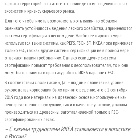
каркаса территорий, то в итоге это приведет к истощению лесных
экосистем и кризису сырьевого рынка.
Для того чтобы иметь возможность хоть каким-то образом
оценивать устойчивость ведения лесного хозяйства, и применяются
системы сертификации в лесном деле. Наиболее широко в мире
используются такие системы, как PEFS, FSC и SFI. ИКЕА пока применяет
только FSC, так как другие системы сертификации не в полной мере
отвечают нашим требованиям. Однако если другие системы
сертификации повысят требования к лесопользователям, то и они
могут быть приняты в практику работы ИКЕА наравне с FSC.
В соответствии с политикой «Да! – людям и планете» на уровне
руководства корпорации было принято решение, что с 1 сентября
2019 года все материалы на древесной основе, используемые как
непосредственно в продукции, так и в качестве упаковки, должны
производиться из древесины, заготавливаемой только в FSC-
сертифицированных лесах.
– С какими трудностями ИКЕА сталкивается в логистике
в России?