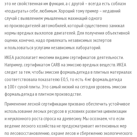
это не свойственная им функция, а с другой – всегда есть соблазн
«подыграть» себе, любимым. Хороший тому пример – недавний
случай с выявлением умышленных махинаций одного
из производителей автомобилей, который существенно занижал
нормы вредных выхлопов двигателей. Для получения объективной
оценки, конечно, надо привлекать независимых экспертов
и пользоваться услугами независимых лабораторий.
ИКЕА располагает многими видами сертификатов деятельности.
Например, сертификатом CARB на эмиссию вредных веществ. ИКЕА
следит за тем, чтобы эмиссия формальдегида в плитных материалах
соответствовала показателю Е0,5, то есть 4 мг формальдегида
в 100 г сухой плиты. Это самый низкий на сегодня уровень эмиссии
формальдегида в плитном производстве.
Применение лесной сертификации призвано обеспечить устойчивое
использование лесных ресурсов в условиях развития цивилизации
и неуклонного роста спроса на древесину. Мы осознаем, что если
ведение лесного хозяйства не предусматривает интенсивных мер
по лесовосстановлению, охране лесов и сбережению экологического