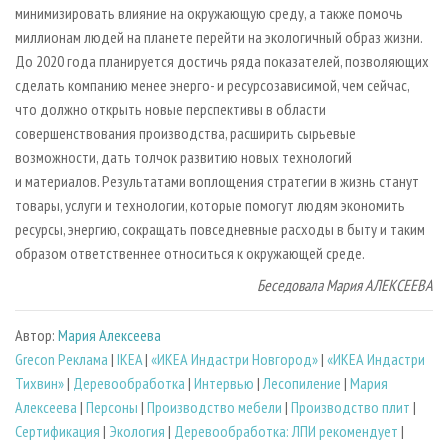
минимизировать влияние на окружающую среду, а также помочь
миллионам людей на планете перейти на экологичный образ жизни.
До 2020 года планируется достичь ряда показателей, позволяющих
сделать компанию менее энерго- и ресурсозависимой, чем сейчас,
что должно открыть новые перспективы в области
совершенствования производства, расширить сырьевые
возможности, дать толчок развитию новых технологий
и материалов. Результатами воплощения стратегии в жизнь станут
товары, услуги и технологии, которые помогут людям экономить
ресурсы, энергию, сокращать повседневные расходы в быту и таким
образом ответственнее относиться к окружающей среде.
Беседовала Мария АЛЕКСЕЕВА
Автор:
Мария Алексеева
Grecon Реклама
|
IKEA
|
«ИКЕА Индастри Новгород»
|
«ИКЕА Индастри
Тихвин»
|
Деревообработка
|
Интервью
|
Лесопиление
|
Мария
Алексеева
|
Персоны
|
Производство мебели
|
Производство плит
|
Сертификация
|
Экология
|
Деревообработка: ЛПИ рекомендует
|