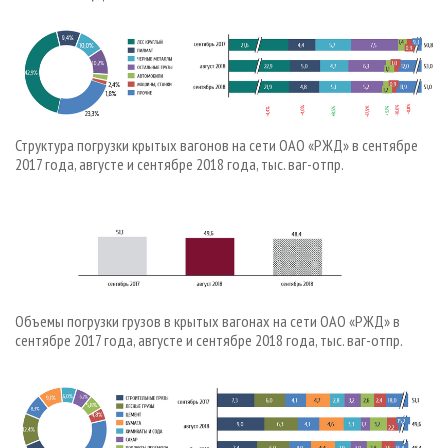
СУШКА ДРЕВЕСИНЫ
ПЕРСОНЫ
КОНТАКТЫ
РЕКЛАМА
ПРОИЗВОДСТВО ДРЕВЕСНЫХ ПЛИТ
МОБИЛЬНЫЕ ВЫСТАВКИ
РЕКЛАМА НА САЙТЕ
ДЕРЕВЯННОЕ ДОМОСТРОЕНИЕ
ОФИЦИАЛЬНЫЕ ДЕЛЕГАЦИИ
ПРОИЗВОДСТВО МЕБЕЛИ
ПРИОРИТЕТНЫЕ ИНВЕСТПРОЕКТЫ
БИОЭНЕРГЕТИКА
Структура погрузки крытых вагонов на сети ОАО «РЖД» в сентябре
RUSSIAN FORESTRY REVIEW
2017 года, августе и сентябре 2018 года, тыс. ваг-отпр.
ЦБП
ГАЗЕТА ЛЕСПРОМФОРУМ
ИНСТРУМЕНТ И МАТЕРИАЛЫ
БИБЛИОТЕКА СПЕЦИАЛИСТА
Объемы погрузки грузов в крытых вагонах на сети ОАО «РЖД» в
сентябре 2017 года, августе и сентябре 2018 года, тыс. ваг-отпр.