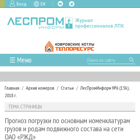
Вход
EN
☰ Меню
ГЛАВНАЯ
РУБРИКИ И ТЕМЫ
Главная
Архив номеров
Статьи
ЛесПромИнформ №6 (136),
РУБРИКИ ЖУРНАЛА
НОВОСТИ
2018 г.
ЛЕСНОЕ ХОЗЯЙСТВО
КАЛЕНДАРЬ СОБЫТИЙ
ПРОЕКТЫ ЛПИ
ТЕМА СТРАНИЦЫ
ЛЕСОЗАГОТОВКА
НОВОСТИ ЛПК
АНАЛИТИКА
АРХИВ
Прогноз погрузки по основным номенклатурам
ЛЕСОПИЛЕНИЕ
НОВОСТИ ЖУРНАЛА
ПРЕДПРИЯТИЯ ЛПК
АРХИВ ЖУРНАЛОВ
О ЖУРНАЛЕ
грузов и родам подвижного состава на сети
ДЕРЕВООБРАБОТКА
НОВОСТИ КОМПАНИЙ
ЛЕСНЫЕ РЕГИОНЫ РОССИИ
СТАТЬИ
ПОДПИСКА
ОАО «РЖД»
РЕКЛАМОДАТЕЛЯМ