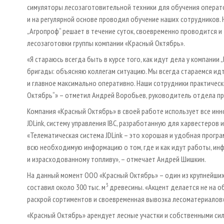
симуляторы лесозаготовительной техники для обучения операто
и на регулярной основе проводил обучение наших сотрудников. 
„Агропроф“ решает в течение суток, своевременно проводится и
лесозаготовки группы компании «Красный Октябрь».
«Я стараюсь всегда быть в курсе того, как идут дела у компании
бригады: объясняю коллегам ситуацию. Мы всегда стараемся идт
и главное максимально оперативно. Наши сотрудники практичес
Октябрь“» – отметил Андрей Воробьев, руководитель отдела п
Компания «Красный Октябрь» в своей работе использует все инн
JDLink, систему управления IBC, разработанную для харвестеров 
«Телематическая система JDLink – это хорошая и удобная прогр
всю необходимую информацию о том, где и как идут работы, ин
и израсходованному топливу», – отмечает Андрей Шишкин.
На данный момент ООО «Красный Октябрь» – один из крупнейших 
3
составил около 300 тыс. м
древесины. «Акцент делается не на о
раскрой сортиментов и своевременная вывозка лесоматериалов»
«Красный Октябрь» арендует лесные участки и собственными сил