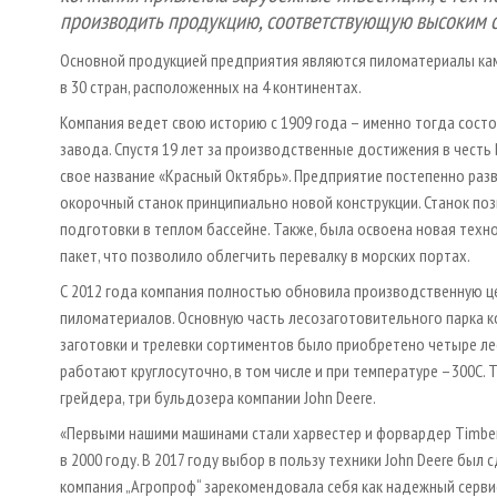
производить продукцию, соответствующую высоким с
Основной продукцией предприятия являются пиломатериалы кам
в 30 стран, расположенных на 4 континентах.
Компания ведет свою историю с 1909 года – именно тогда сост
завода. Спустя 19 лет за производственные достижения в чест
свое название «Красный Октябрь». Предприятие постепенно раз
окорочный станок принципиально новой конструкции. Станок по
подготовки в теплом бассейне. Также, была освоена новая техн
пакет, что позволило облегчить перевалку в морских портах.
С 2012 года компания полностью обновила производственную ц
пиломатериалов. Основную часть лесозаготовительного парка ком
заготовки и трелевки сортиментов было приобретено четыре ле
работают круглосуточно, в том числе и при температуре –300С.
грейдера, три бульдозера компании John Deere.
«Первыми нашими машинами стали харвестер и форвардер Timbe
в 2000 году. В 2017 году выбор в пользу техники John Deere был
компания „Агропроф“ зарекомендовала себя как надежный серви