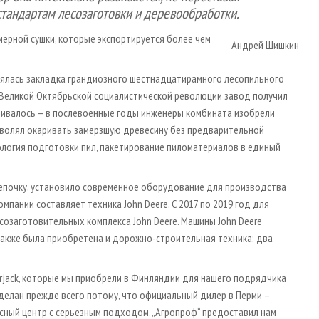
тандартам лесозаготовки и деревообработки.
ерной сушки, которые экспортируется более чем
Андрей Шишкин
оялась закладка грандиозного шестнадцатирамного лесопильного
ь Великой Октябрьской социалистической революции завод получил
вивалось – в послевоенные годы инженеры комбината изобрели
зволял окаривать замерзшую древесину без предварительной
ология подготовки пил, пакетирование пиломатериалов в единый
епочку, установило современное оборудование для производства
пании составляет техника John Deere. С 2017 по 2019 год для
созаготовительных комплекса John Deere. Машины John Deere
 Также была приобретена и дорожно-строительная техника: два
rjack, которые мы приобрели в Финляндии для нашего подрядчика
 сделан прежде всего потому, что официальный дилер в Перми –
сный центр с серьезным подходом. „Агропроф“ предоставил нам