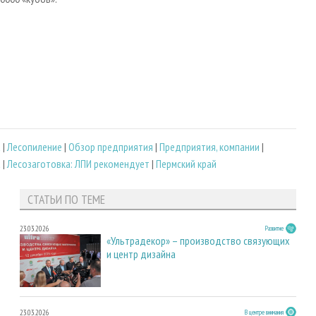
а
|
Лесопиление
|
Обзор предприятия
|
Предприятия, компании
|
а
|
Лесозаготовка: ЛПИ рекомендует
|
Пермский край
СТАТЬИ ПО ТЕМЕ
23.03.2026
Развитие
«Ультрадекор» – производство связующих
и центр дизайна
23.03.2026
В центре внимания