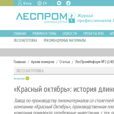
Вход
EN
ГЛАВНАЯ
РУБРИКИ И ТЕМЫ
НОВОСТИ
ПРОЕКТЫ ЛПИ
АР
ЛЕСОЗАГОТОВКА
РЕКОМЕНДУЕМЫЕ МАТЕРИАЛЫ
Главная
Архив номеров
Статьи
ЛесПромИнформ №2 (140),
ЛЕСОЗАГОТОВКА
Лесозаготовка
«Красный октябрь»: история длин
Завод по производству пиломатериалов со столетней
компанию «Красный Октябрь», производственная площ
компания привлекла зарубежные инвестиции, с тех по