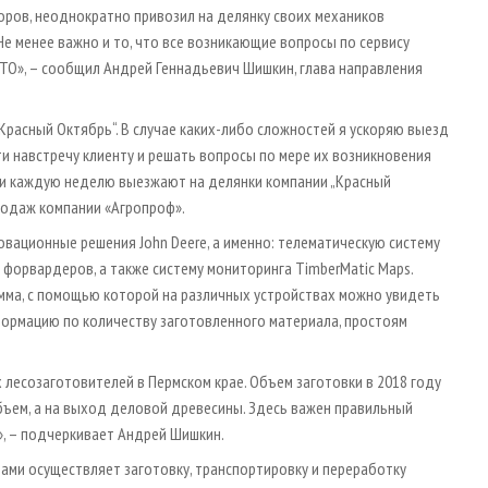
ров, неоднократно привозил на делянку своих механиков
Не менее важно и то, что все возникающие вопросы по сервису
 ТО», – сообщил Андрей Геннадьевич Шишкин, глава направления
 „Красный Октябрь“. В случае каких-либо сложностей я ускоряю выезд
и навстречу клиенту и решать вопросы по мере их возникновения
ки каждую неделю выезжают на делянки компании „Красный
родаж компании «Агропроф».
овационные решения John Deere, а именно: телематическую систему
и форвардеров, а также систему мониторинга TimberMatic Maps.
амма, с помощью которой на различных устройствах можно увидеть
формацию по количеству заготовленного материала, простоям
лесозаготовителей в Пермском крае. Объем заготовки в 2018 году
бъем, а на выход деловой древесины. Здесь важен правильный
, – подчеркивает Андрей Шишкин.
ами осуществляет заготовку, транспортировку и переработку