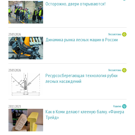
Осторожно, двери открываются!
23.03.2026
Лесозаготовка
Динамика рынка лесных машин в России
23.03.2026
Лесозаготовка
Ресурсосберегающая технология рубки
лесных насаждений
28.11.2025
Развитие
Как в Коми делают клееную балку. «Фанера
Трейд»