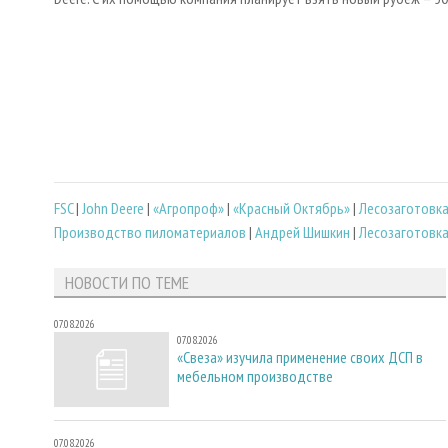
FSC
|
John Deere
|
«Агропроф»
|
«Красный Октябрь»
|
Лесозаготовк
Производство пиломатериалов
|
Андрей Шишкин
|
Лесозаготовк
НОВОСТИ ПО ТЕМЕ
07.08.2026
07.08.2026
«Свеза» изучила применение своих ДСП в
мебельном производстве
07.08.2026