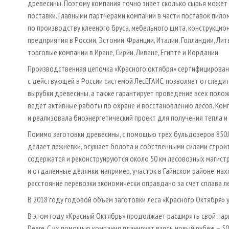
древесины. Поэтому компания точно знает сколько сырья может 
поставки. Главными партнерами компании в части поставок пи
по производству клееного бруса, мебельного щита, конструкци
предприятия в России, Эстонии, Франции, Италии, Голландии, Лит
торговые компании в Иране, Сирии, Ливане, Египте и Иордании.
Производственная цепочка «Красного октября» сертифицирована
с действующей в России системой ЛесЕГАИС, позволяет отследи
вырубки древесины, а также гарантирует проведение всех поло
ведет активные работы по охране и восстановлению лесов. Ко
и реализовала биоэнергетический проект для получения тепла и
Помимо заготовки древесины, с помощью трех бульдозеров 850J-
делает лежневки, осушает болота и собственными силами строи
содержатся и реконструируются около 50 км лесовозных магистр
и отдаленные делянки, например, участок в Гайнском районе, на
расстояние перевозки экономически оправдано за счет сплава ле
В 2018 году годовой объем заготовки леса «Красного Октября» у
В этом году «Красный Октябрь» продолжает расширять свой парк
Deere. С их помощью компания планирует взять новый рубеж – 50