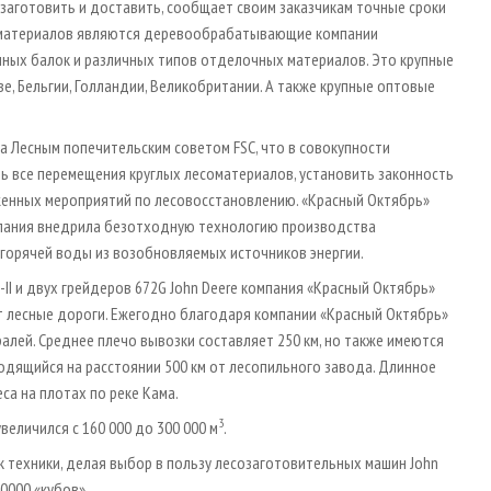
заготовить и доставить, сообщает своим заказчикам точные сроки
ломатериалов являются деревообрабатывающие компании
онных балок и различных типов отделочных материалов. Это крупные
ве, Бельгии, Голландии, Великобритании. А также крупные оптовые
 Лесным попечительским советом FSC, что в совокупности
ть все перемещения круглых лесоматериалов, установить законность
женных мероприятий по лесовосстановлению. «Красный Октябрь»
мпания внедрила безотходную технологию производства
 горячей воды из возобновляемых источников энергии.
II и двух грейдеров 672G John Deere компания «Красный Октябрь»
т лесные дороги. Ежегодно благодаря компании «Красный Октябрь»
алей. Среднее плечо вывозки составляет 250 км, но также имеются
ходящийся на расстоянии 500 км от лесопильного завода. Длинное
са на плотах по реке Кама.
3
величился с 160 000 до 300 000 м
.
 техники, делая выбор в пользу лесозаготовительных машин John
0000 «кубов».