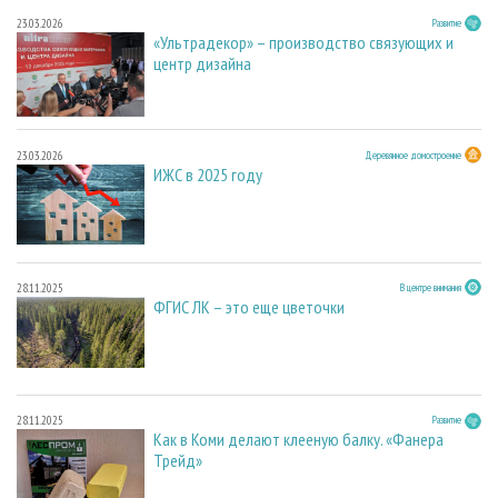
23.03.2026
Развитие
«Ультрадекор» – производство связующих и
центр дизайна
23.03.2026
Деревянное домостроение
ИЖС в 2025 году
28.11.2025
В центре внимания
ФГИС ЛК – это еще цветочки
28.11.2025
Развитие
Как в Коми делают клееную балку. «Фанера
Трейд»