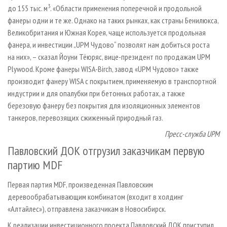
3
до 155 тыс. м
. «Области применения поперечной и продольной
фанеры одни и те же. Однако на таких рынках, как страны Бенилюкса,
Великобритания и Южная Корея, чаще используется продольная
фанера, и инвестиции „UPM Чудово“ позволят нам добиться роста
на них», – сказал Йоуни Тёюряс, вице-президент по продажам UPM
Plywood. Кроме фанеры WISA-Birch, завод «UPM Чудово» также
производит фанеру WISA с покрытием, применяемую в транспортной
индустрии и для опалубки при бетонных работах, а также
березовую фанеру без покрытия для изоляционных элементов
танкеров, перевозящих сжиженный природный газ.
Пресс-служба UPM
Павловский ДОК отгрузил заказчикам первую
партию MDF
Первая партия MDF, произведенная Павловским
деревообрабатывающим комбинатом (входит в холдинг
«Алтайлес»), отправлена заказчикам в Новосибирск.
К реализации инвестиционного проекта Павловский ДОК приступил