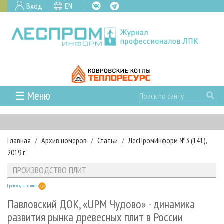
Вход
EN
☰ Меню
ГЛАВНАЯ
РУБРИКИ И ТЕМЫ
Главная
Архив номеров
Статьи
ЛесПромИнформ №3 (141),
РУБРИКИ ЖУРНАЛА
НОВОСТИ
2019 г.
ЛЕСНОЕ ХОЗЯЙСТВО
КАЛЕНДАРЬ СОБЫТИЙ
ПРОЕКТЫ ЛПИ
ПРОИЗВОДСТВО ПЛИТ
ЛЕСОЗАГОТОВКА
НОВОСТИ ЛПК
АНАЛИТИКА
АРХИВ
Производство плит
ЛЕСОПИЛЕНИЕ
НОВОСТИ ЖУРНАЛА
ПРЕДПРИЯТИЯ ЛПК
АРХИВ ЖУРНАЛОВ
О ЖУРНАЛЕ
Павловский ДОК, «UPM Чудово» - динамика
ДЕРЕВООБРАБОТКА
НОВОСТИ КОМПАНИЙ
ЛЕСНЫЕ РЕГИОНЫ РОССИИ
СТАТЬИ
развития рынка древесных плит в России
ПОДПИСКА
РЕКЛАМОДАТЕЛЯМ