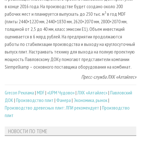
в конце 2016 года. На производстве будет создано около 200
3
рабочих мест и планируется выпускать до 250 тыс. м
в год MDF
(плиты 2440×1220 мм, 2440×1830 мм, 2620×2070 мм, 2800×2070 мм,
толщиной от 2,5 до 40 мм, класс эмиссии Е1). Объем инвестиций
оценивается в 6 млрд рублей. На предприятии продолжаются
работы по стабилизации производства и выходу на круглосуточный
выпуск плит. Настраивать технику для выхода на полную проектную
мощность Павловскому ДОКу помогают представители компании
Siempelkamp – основного поставщика оборудования на комбинат.
Пресс-служба ЛХК «Алтайлес»
Grecon Реклама
|
MDF
|
«UPM Чудово»
|
ЛХК «Алтайлес»
|
Павловский
ДОК
|
Производство плит
|
Фанера
|
Экономика, рынок
|
Производство древесных плит: ЛПИ рекомендует
|
Производство
плит
НОВОСТИ ПО ТЕМЕ