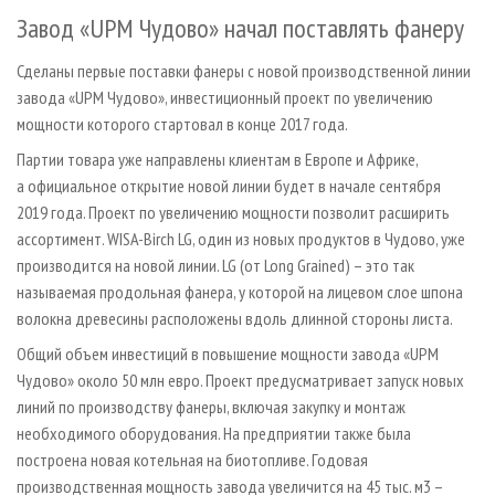
СУШКА ДРЕВЕСИНЫ
ПЕРСОНЫ
КОНТАКТЫ
РЕКЛАМА
Завод «UPM Чудово» начал поставлять фанеру
ПРОИЗВОДСТВО ДРЕВЕСНЫХ ПЛИТ
МОБИЛЬНЫЕ ВЫСТАВКИ
РЕКЛАМА НА САЙТЕ
Сделаны первые поставки фанеры с новой производственной линии
ДЕРЕВЯННОЕ ДОМОСТРОЕНИЕ
ОФИЦИАЛЬНЫЕ ДЕЛЕГАЦИИ
завода «UPM Чудово», инвестиционный проект по увеличению
ПРОИЗВОДСТВО МЕБЕЛИ
мощности которого стартовал в конце 2017 года.
ПРИОРИТЕТНЫЕ ИНВЕСТПРОЕКТЫ
Партии товара уже направлены клиентам в Европе и Африке,
БИОЭНЕРГЕТИКА
RUSSIAN FORESTRY REVIEW
а официальное открытие новой линии будет в начале сентября
ЦБП
ГАЗЕТА ЛЕСПРОМФОРУМ
2019 года. Проект по увеличению мощности позволит расширить
ИНСТРУМЕНТ И МАТЕРИАЛЫ
БИБЛИОТЕКА СПЕЦИАЛИСТА
ассортимент. WISA-Birch LG, один из новых продуктов в Чудово, уже
производится на новой линии. LG (от Long Grained) – это так
называемая продольная фанера, у которой на лицевом слое шпона
волокна древесины расположены вдоль длинной стороны листа.
Общий объем инвестиций в повышение мощности завода «UPM
Чудово» около 50 млн евро. Проект предусматривает запуск новых
линий по производству фанеры, включая закупку и монтаж
необходимого оборудования. На предприятии также была
построена новая котельная на биотопливе. Годовая
производственная мощность завода увеличится на 45 тыс. м3 –