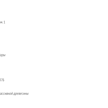
м. 1
боры
37Б
массивной древесины