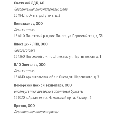
Онежский ЛДК, АО
Лесопиление: пиломатериалы, щепа
164842, г. Онега, ул. Гутина, д. 2
Пинежьелес, ООО
Лесозаготовка
164610, Пинежский р-н, пос. Пинега, ул. Первомайская, д. 38
Плесецкий ЛПХ, ООО
Лесозаготовка
164260, Плесецкий р-н, пос. Плесецк, ул. Партизанская, д. 1
ПЛО Онегалес, ООО
Лесозаготовка
164840, Архангельская обл. г. Онега, ул. Шаревского, д. З
Поморский лесной технопарк, ООО
Биоэнергетика: древесные топливные брикеты
163020, г. Архангельск, Никольский пр., д. 75, корп. 1
Протон, ООО
Лесопиление: пиломатериалы