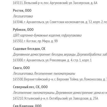
165111, Вельский р-н, пос. Аргуновский, ул. Заозерская, д. 6А
Росток, ООО
Лесозаготовка
163046, г. Архангельск, ул. Советских космонавтов, д. 52, корп. 2, по
Рубикон, ООО
ЦБП: картонно-бумажные изделия, гофроупаковка
165302, г. Котлас, пр. Мира, д. 99
Садовые беседки, СК
Деревянное домостроение: беседки, веранды. Деревообработка: за
163000, г. Архангельск, ул. Революции, д. 4, стр. 1, корп. 1
Свага, ООО
Лесозаготовка. Лесопиление: пиломатериалы
165500, Верхнетоймский р-н, с. Верхняя Тойма, ул. Ломоносова, д. 
Северный лес, СК, ООО
Лесопиление: пиломатериалы. Деревянное домостроение: дома из 
165210, Устьянский р-н, п. Октябрьский, ул. Заводская, д. 25А
Скв-Компани, ООО