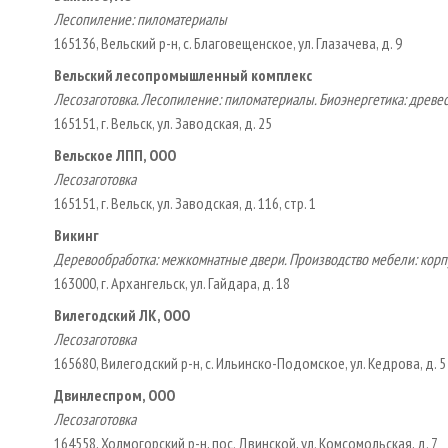
Лесопиление: пиломатериалы
165136, Вельский р-н, с. Благовещенское, ул. Глазачева, д. 9
Вельский лесопромышленный комплекс
Лесозаготовка. Лесопиление: пиломатериалы. Биоэнергетика: древ
165151, г. Вельск, ул. Заводская, д. 25
Вельское ЛПП, ООО
Лесозаготовка
165151, г. Вельск, ул. Заводская, д. 116, стр. 1
Викинг
Деревообработка: межкомнатные двери. Производство мебели: корп
163000, г. Архангельск, ул. Гайдара, д. 18
Вилегодский ЛК, ООО
Лесозаготовка
165680, Вилегодский р-н, с. Ильинско-Подомское, ул. Кедрова, д. 5
Двинлеспром, ООО
Лесозаготовка
164558, Холмогорский р-н, пос. Двинской, ул. Комсомольская, д. 7