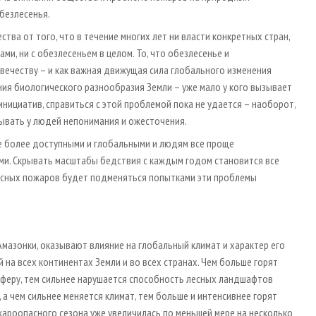
безлесенья.
тва от того, что в течение многих лет ни власти конкретных стран,
ми, ни с обезлесеньем в целом. То, что обезлесенье и
вечеству – и как важная движущая сила глобального изменения
ния биологического разнообразия Земли – уже мало у кого вызывает
нициатив, справиться с этой проблемой пока не удается – наоборот,
ызывать у людей непонимания и ожесточения.
се более доступными и глобальными и людям все проще
ами. Скрывать масштабы бедствия с каждым годом становится все
есных пожаров будет подменяться попытками эти проблемы
Амазонки, оказывают влияние на глобальный климат и характер его
й на всех континентах Земли и во всех странах. Чем больше горят
осферу, тем сильнее нарушается способность лесных ландшафтов
 а чем сильнее меняется климат, тем больше и интенсивнее горят
жароопасного сезона уже увеличилась по меньшей мере на несколько