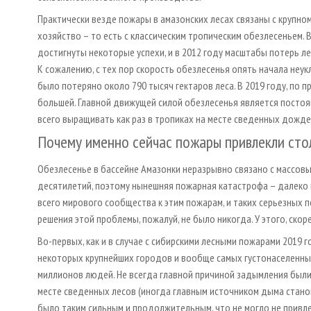
Практически везде пожары в амазонских лесах связаны с крупно
хозяйство – то есть с классическим тропическим обезлесеньем. 
достигнуты некоторые успехи, и в 2012 году масштабы потерь л
К сожалению, с тех пор скорость обезлесенья опять начала неук
было потеряно около 790 тысяч гектаров леса. В 2019 году, по
большей. Главной движущей силой обезлесенья является постоя
всего выращивать как раз в тропиках на месте сведенных дожде
Почему именно сейчас пожары привлекли сто
Обезлесенье в бассейне Амазонки неразрывно связано с массо
десятилетий, поэтому нынешняя пожарная катастрофа – далеко н
всего мирового сообщества к этим пожарам, и таких серьезных
решения этой проблемы, пожалуй, не было никогда. У этого, скор
Во-первых, как и в случае с сибирскими лесными пожарами 2019
некоторых крупнейших городов и вообще самых густонаселенных
миллионов людей. Не всегда главной причиной задымления были
месте сведенных лесов (иногда главным источником дыма стано
было таким сильным и продолжительным, что не могло не прив