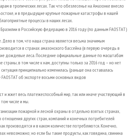
арам в тропических лесах. Так что обезлесенье на Амазонке внесло
 Востоке, и в предыдущие крупные пожарные катастрофы в нашей
неблагоприятные процессы в наших лесах.
 Бразилии в Российскую федерацию в 2016 году (по данным FAOSTAT)
е. Дело в том, что наша страна является весьма значимым
изводится в странах амазонского бассейна (в первую очередь в
ские дождевые леса. Последние официальные данные по масштабам
страны, в том числе к нам, доступны только за 2016 год – но нет
 ситуация принципиально изменилась (раньше она оставалась
е FAOSTAT об экспорте восьми основных видов
ст и жжет весь платежеспособный мир, так или иначе участвующий в
том числе и мы.
рганизации пожарной и лесной охраны в отдельно взятых странах,
го отношения других стран, компаний и конечных потребителей
как производятся и в каком количестве потребляются. Конечно,
ах невозможно; но если бы такие продукты, как говядина, свинина