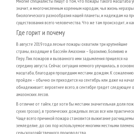
Многие специалисты пишут о том, что пожары такого масштаба
значит, и многочисленным коренным народам, чья жизнь неразры
биологического разнообразия нашей планеты, и надеждам на п
существования всего человечества. Что же там происходит, и к
Где горит и почему
В августе 2019 года лесные пожары охватили три крупнейшие
страны, входящие в бассейн Амазонки – Бразилию, Боливию и
Перу. Пик пожаров и вызванного ими задымления пришелся на
середину августа. Сейчас ситуация немного улучшилась, в основ
масштаба, благодаря прошедшим местами дождям. К сожалению, 
пройден – обычно он приходится на сентябрь или даже на начал
обнадеживает: вероятнее всего, в сентябре грядет следующее 
амазонских лесов.
В отличие от тайги, где хотя бы местами значительная доля п
сухих грозах), в тропических дождевых лесах все или практиче
Чаще всего причиной пожара становится выжигание расчищаемых
земледелие, до сих пор используемое многими местными племе
сельскохозяйственного производства.