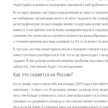
территориях в целом и к неразрывно связанной с ней проблеме о
Во-вторых, видимо, наступила определенная усталость человечес
ни глобальные организации ничего не могут поделать ни с пожара
катастрофические лесные пожары являются угрозами всему чело
климата, и как причина новой волны вымирания видов и сокраще
сомнения. Но, несмотря на огромное количество разнообразных и
с течением времени она лишь усиливается. И это не может не в
В-третьих, системы мониторинга лесов и пожаров становятся в
самостоятельно разобраться в том, что и где происходит с лес
труднее. И чем дольше реальное решение проблемы массовых л
заболтать, тем сильнее будет это негодование.
Как это скажется на России?
Катастрофы такого масштаба, как пожары 2019 года в бассейне 
изменения – и через это, безусловно, влияют на жизнь всех люде
леса, тем больше углекислого газа и сажи выбрасывается в атм
связывать и удерживать углерод, и тем сильнее меняется климат,
леса по всей Земле. В северных широтах продолжительность по