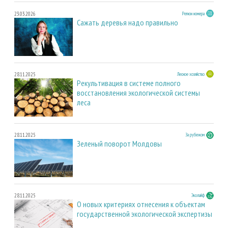
23.03.2026
Регион номера
Сажать деревья надо правильно
28.11.2025
Лесное хозяйство
Рекультивация в системе полного
восстановления экологической системы
леса
28.11.2025
За рубежом
Зеленый поворот Молдовы
28.11.2025
Эколайф
О новых критериях отнесения к объектам
государственной экологической экспертизы