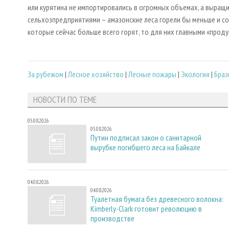
или курятина не импортировались в огромных объемах, а выра
сельхозпредприятиями – амазонские леса горели бы меньше и со
которые сейчас больше всего горят, то для них главными «про
За рубежом
|
Лесное хозяйство
|
Лесные пожары
|
Экология
|
Браз
НОВОСТИ ПО ТЕМЕ
05.08.2026
05.08.2026
Путин подписал закон о санитарной
вырубке погибшего леса на Байкале
04.08.2026
04.08.2026
Туалетная бумага без древесного волокна:
Kimberly-Clark готовит революцию в
производстве