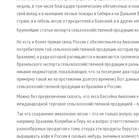
недель, в том числе благодаря тропическому обезлесенью и пож
свой вклад и в нынешние лесные пожары в Сибири и на Дальнем
стране, и в гибель лесов от вредителей и болезней, и в другие 
Крупнейшие статьи экспорта сельхохозяйственной продукции их
Но есть и более прямая связь России с обезлесеньем на Амазонк
потребителем той сельскохозяйственной продукции, которая про
Бразилии), и ради которой расчищаются и выжигаются тропиче
бразильского экспорта сельскохозяйственной продукции в разные 
никаких индикаторов, показывающих, что за последние два года
примерно такой же на протяжении долгого времени). Вот данны
сельскохозяйственной продукции из Бразилии в Россию.
Можно без преувеличения сказать, что леса бассейна Амазонки е
международной торговле сельскохозяйственной продукцией – в 
Так что сохранение амазонских лесов – это не только вопрос о
например, Бразилии, Колумбии и Перу, но и вопрос ответственно
разнообразных продуктов к тому, откуда эти продукты берутся, 
выращивать кофе в России в сколько-нибудь значимых количеств