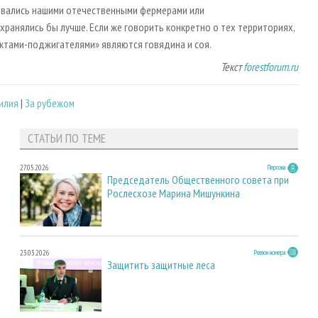
щивались нашими отечественными фермерами или
хранялись бы лучше. Если же говорить конкретно о тех территориях,
дуктами-поджигателями» являются говядина и соя.
Текст
forestforum.ru
илия
|
За рубежом
СТАТЬИ ПО ТЕМЕ
27.05.2026
Персона
Председатель Общественного совета при
Рослесхозе Марина Мишункина
23.03.2026
Регион номера
Защитить защитные леса