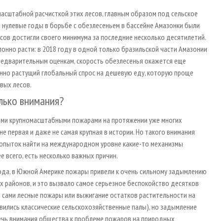
масштабной расчисткой этих лесов, главным образом под сельское
В нулевые годы в борьбе с обезлесеньем в бассейне Амазонки были
есов достигли своего минимума за последние несколько десятилетий.
лонно расти: в 2018 году в одной только бразильской части Амазонии
 предварительным оценкам, скорость обезлесенья окажется еще
нно растущий глобальный спрос на дешевую еду, которую проще
вых лесов.
лько внимания?
выми крупномасштабными пожарами на протяжении уже многих
е первая и даже не самая крупная в истории. Но такого внимания
 попыток найти на международном уровне какие-то механизмы
ее всего, есть несколько важных причин.
 года, в Южной Америке пожары привели к очень сильному задымлению
 районов, и это вызвало самое серьезное беспокойство десятков
 сами лесные пожары или выжигание остатков растительности на
вились классические сельскохозяйственные палы), но задымление
лечь внимания общества к проблеме пожаров на природных