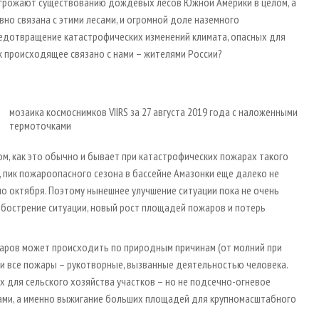
 угрожают существованию дождевых лесов Южной Америки в целом, а
вно связана с этими лесами, и огромной доле наземного
редотвращение катастрофических изменений климата, опасных для
ак происходящее связано с нами – жителями России?
мозаика космоснимков VIIRS за 27 августа 2019 года с наложенными
термоточками
ном, как это обычно и бывает при катастрофических пожарах такого
пик пожароопасного сезона в бассейне Амазонки еще далеко не
о октября. Поэтому нынешнее улучшение ситуации пока не очень
обострение ситуации, новый рост площадей пожаров и потерь
ожаров может происходить по природным причинам (от молний при
ски все пожары – рукотворные, вызванные деятельностью человека.
 для сельского хозяйства участков – но не подсечно-огневое
нами, а именно выжигание больших площадей для крупномасштабного