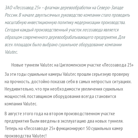
СУШКА ДРЕВЕСИНЫ
ПЕРСОНЫ
КОНТАКТЫ
РЕКЛАМА
ЗАО «Лесозавод 25» – флагман деревообработки на Северо-Западе
ПРОИЗВОДСТВО ДРЕВЕСНЫХ ПЛИТ
МОБИЛЬНЫЕ ВЫСТАВКИ
России. В начале двухтысячных руководство компании стало проводить
РЕКЛАМА НА САЙТЕ
масштабную инвестиционную политику модернизации производства.
ДЕРЕВЯННОЕ ДОМОСТРОЕНИЕ
ОФИЦИАЛЬНЫЕ ДЕЛЕГАЦИИ
Сегодня каждый производственный участок лесозавода является
ПРОИЗВОДСТВО МЕБЕЛИ
ПРИОРИТЕТНЫЕ ИНВЕСТПРОЕКТЫ
образцом современного деревообрабатывающего предприятия. Для
всех площадок было выбрано сушильное оборудование компании
БИОЭНЕРГЕТИКА
RUSSIAN FORESTRY REVIEW
Valutec.
ЦБП
ГАЗЕТА ЛЕСПРОМФОРУМ
Новые туннели Valutec на Цигломенском участке «Лесозавода 25»
ИНСТРУМЕНТ И МАТЕРИАЛЫ
БИБЛИОТЕКА СПЕЦИАЛИСТА
За эти годы сушильные камеры Valutec прошли серьезную проверку
на прочность, достойно показав себя в самых непростых ситуациях.
Неудивительно, что при необходимости увеличения сушильных
мощностей, поставщиком оборудования всегда становится
компания Valutec.
В августе этого года на втором производственном участке
предприятия были введены в эксплуатацию два новых туннеля.
Теперь на «Лесозаводе 25» функционируют 50 сушильных камер
производства Valutec!