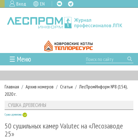
Вход
EN
☰ Меню
ГЛАВНАЯ
РУБРИКИ И ТЕМЫ
Главная
Архив номеров
Статьи
ЛесПромИнформ №8 (154),
РУБРИКИ ЖУРНАЛА
НОВОСТИ
2020 г.
ЛЕСНОЕ ХОЗЯЙСТВО
КАЛЕНДАРЬ СОБЫТИЙ
ПРОЕКТЫ ЛПИ
СУШКА ДРЕВЕСИНЫ
ЛЕСОЗАГОТОВКА
НОВОСТИ ЛПК
АНАЛИТИКА
АРХИВ
Сушка древесины
ЛЕСОПИЛЕНИЕ
НОВОСТИ ЖУРНАЛА
ПРЕДПРИЯТИЯ ЛПК
АРХИВ ЖУРНАЛОВ
О ЖУРНАЛЕ
50 сушильных камер Valutec на «Лесозаводе
ДЕРЕВООБРАБОТКА
НОВОСТИ КОМПАНИЙ
ЛЕСНЫЕ РЕГИОНЫ РОССИИ
СТАТЬИ
25»
ПОДПИСКА
РЕКЛАМОДАТЕЛЯМ