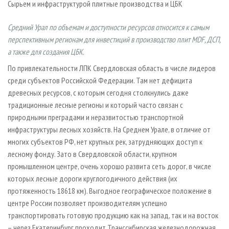
Сырьем и инфраструктурой плитные производства и ЦБК
СУШКА ДРЕВЕСИНЫ
ПЕРСОНЫ
КОНТАКТЫ
РЕКЛАМА
ПРОИЗВОДСТВО ДРЕВЕСНЫХ ПЛИТ
МОБИЛЬНЫЕ ВЫСТАВКИ
РЕКЛАМА НА САЙТЕ
Средний Урал по объемам и доступности ресурсов относится к самым
перспективным регионам для инвестиций в производство плит MDF, ДСП,
ДЕРЕВЯННОЕ ДОМОСТРОЕНИЕ
ОФИЦИАЛЬНЫЕ ДЕЛЕГАЦИИ
а также для создания ЦБК.
ПРОИЗВОДСТВО МЕБЕЛИ
ПРИОРИТЕТНЫЕ ИНВЕСТПРОЕКТЫ
По привлекательности ЛПК Свердловская область в числе лидеров
БИОЭНЕРГЕТИКА
RUSSIAN FORESTRY REVIEW
среди субъектов Российской Федерации. Там нет дефицита
ЦБП
ГАЗЕТА ЛЕСПРОМФОРУМ
древесных ресурсов, с которым сегодня столкнулись даже
традиционные лесные регионы и который часто связан с
ИНСТРУМЕНТ И МАТЕРИАЛЫ
БИБЛИОТЕКА СПЕЦИАЛИСТА
природными преградами и неразвитостью транспортной
инфраструктуры лесных хозяйств. На Среднем Урале, в отличие от
многих субъектов РФ, нет крупных рек, затрудняющих доступ к
лесному фонду. Зато в Свердловской области, крупном
промышленном центре, очень хорошо развита сеть дорог, в числе
которых лесные дороги круглогодичного действия (их
протяженность 18618 км). Выгодное географическое положение в
центре России позволяет производителям успешно
транспортировать готовую продукцию как на запад, так и на восток
– через Екатеринбург проходит Транс­сибирская железнодорожная