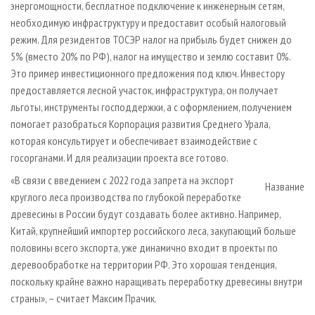
энергомощности, бесплатное подключение к инженерным сетям,
необходимую инфраструктуру и предоставит особый налоговый
режим. Для резидентов ТОСЭР налог на прибыль будет снижен до
5% (вместо 20% по РФ), налог на имущество и землю составит 0%.
Это пример инвестиционного предложения под ключ. Инвестору
предоставляется лесной участок, инфраструктура, он получает
льготы, инструменты господдержки, а с оформлением, получением
помогает разобраться Корпорация развития Среднего Урала,
которая консультирует и обеспечивает взаимодействие с
госорганами. И для реализации проекта все готово.
«В связи с введением с 2022 года запрета на экспорт
Название
круглого леса производства по глубокой переработке
древесины в России будут создавать более активно. Например,
Китай, крупнейший импортер российского леса, закупающий больше
половины всего экспорта, уже динамично входит в проекты по
деревообработке на территории РФ. Это хорошая тенденция,
поскольку крайне важно наращивать переработку древесины внутри
страны», – считает Максим Прачик.