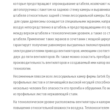
которые предотвращают опрокидывание штабеля, исключают н
автопогрузчика с пакетом на заднюю стенку камеры и выравнива
штабеля относительно задней стенки лесосушильной камеры. К
для сушки древесины оснащается специальными экранами, нап
воздух непосредственно в штабель и предотвращающими его п
между верхом штабеля и технологическим уровнем, а также со 
штабеля. Применение таких экранов в сочетании с мощной цирку
гарантирует получение равномерно высушенных пиломатериалов
электродвигателями привода вентиляторов, имеющими соответ
двух до пяти вентиляторов. Их также можно оснастить преобра
производительность вентиляторов и создаваемый ими напор воз
технологии.
Несомненным плюсом всех лесосушильных камер фирмы Jartek Oy
профильных листов и отличающийся высокой несущей способнос
несколько человек без опасности его прогиба и обрушения. По 
из профильных листов нержавеющей стали.
На технологическом уровне расположены вентиляторы и калориф
повышения относительной влажности воздуха. Теплоносителем в