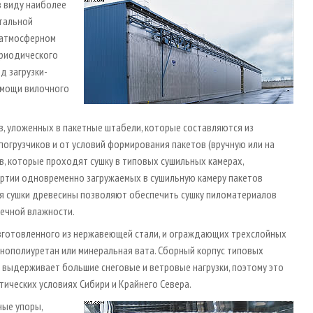
в виду наиболее
нтальной
 атмосферном
ериодического
д загрузки-
помощи вилочного
, уложенных в пакетные штабели, которые составляются из
погрузчиков и от условий формирования пакетов (вручную или на
в, которые проходят сушку в типовых сушильных камерах,
 партии одновременно загружаемых в сушильную камеру пакетов
ля сушки древесины позволяют обеспечить сушку пиломатериалов
ечной влажности.
 изготовленного из нержавеющей стали, и ограждающих трехслойных
нополиуретан или минеральная вата. Сборный корпус типовых
выдерживает большие снеговые и ветровые нагрузки, поэтому это
ических условиях Сибири и Крайнего Севера.
ые упоры,