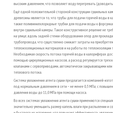
высоким давлением, что позволяет воду перегревать (доводить
Ещё одной положительной стороной конструкции сушильных ка
древесины является то, что трубы для подачи горячей воды в к
также поливинилхлоридные трубки для подачи воды к форсунк
внутри сушильной камеры. Такое конструктивное решение не тре
на улице, вдоль задней стенки оборудования опор для проклад
трубопровода, что существенно снижает затраты на приобрете
теплоизоляционных материалов и на работы по теплоизоляции 
Необходимая скорость потока горячей воды в калориферах дос
помощью циркуляционных насосов, а расход регулируется трех
клапанами с сервоприводами, автоматически закрывающими или
теплового потока.
Система увлажнения агента сушки предлагается компанией-изго
под нормальным давлением в сети − не менее 0,3 МПа; с повыше
давления воды до 11,0 МПа при помощи насоса.
Во всех системах увлажнения агента сушки применяются специа
значительно уменьшить размер капель влаги при распылении и с
и быстрого их испарения, что повышает эффективность увлажне