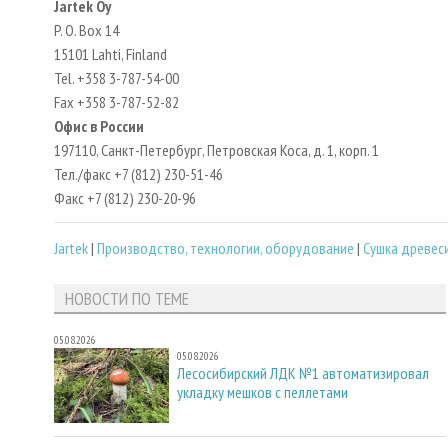
Jartek Oy
P. O. Box 14
15101 Lahti, Finland
Tel. +358 3-787-54-00
Fax +358 3-787-52-82
Офис в России
197110, Санкт-Петербург, Петровская Коса, д. 1, корп. 1
Тел./факс +7 (812) 230-51-46
Факс +7 (812) 230-20-96
Jartek
|
Производство, технологии, оборудование
|
Сушка древес
НОВОСТИ ПО ТЕМЕ
05.08.2026
05.08.2026
Лесосибирский ЛДК №1 автоматизировал
укладку мешков с пеллетами