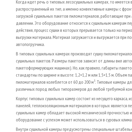
Когда идет речь о типовых лесосушильных камерах, то имеется 
распространенный их тип, а именно конвективные камеры с фро
загрузкой сушильных пакетов пиломатериалов, работающие при
давлении. Это оборудование относится к сушильным камерам п
действия, процесс сушки в которых прерывается только на перио
выгрузки материала. Материал загружается и выгружается при 
автопогрузчика.
В типовых сушильных камерах производят сушку пиломатериалов
сушильных пакетов. Размеры пакетов зависят от длины вил авто
пакетоформирующих машинах). Но, как правило, габариты пакето
стандартны по ширине и высоте: 1,2×1,2 м или 1,5×1,5 м. Объем
3
пиломатериалов колеблется от 60 до 200 м
. Типовые камеры д
различных пород любых типоразмеров до любой требуемой кон
Корпус типовых сушильных камер состоит из несущего каркаса,
панелей, теплоизоляционным материалом в которых является пе
сушильных камер обладает высокой механической прочностью и 
оборудование с успехом может использоваться в суровых климат
Внутри сушильной камеры предусмотрены специальные штабельн