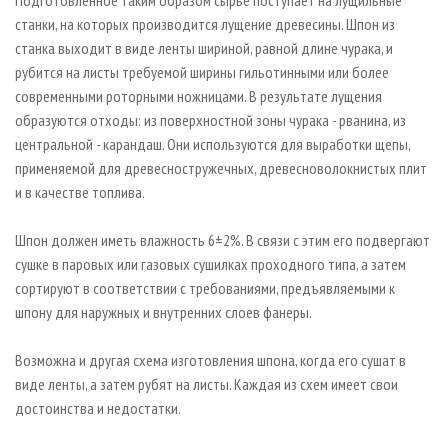
Подготовленное таким образом сырье поступает на лущильные
станки, на которых производится лущение древесины. Шпон из
станка выходит в виде ленты шириной, равной длине чурака, и
рубится на листы требуемой ширины гильотинными или более
современными роторными ножницами. В результате лущения
образуются отходы: из поверхностной зоны чурака - рванина, из
центральной - карандаш. Они используются для выработки щепы,
применяемой для древесностружечных, древесноволокнистых плит
и в качестве топлива.
Шпон должен иметь влажность 6±2%. В связи с этим его подвергают
сушке в паровых или газовых сушилках проходного типа, а затем
сортируют в соответствии с требованиями, предъявляемыми к
шпону для наружных и внутренних слоев фанеры.
Возможна и другая схема изготовления шпона, когда его сушат в
виде ленты, а затем рубят на листы. Каждая из схем имеет свои
достоинства и недостатки.