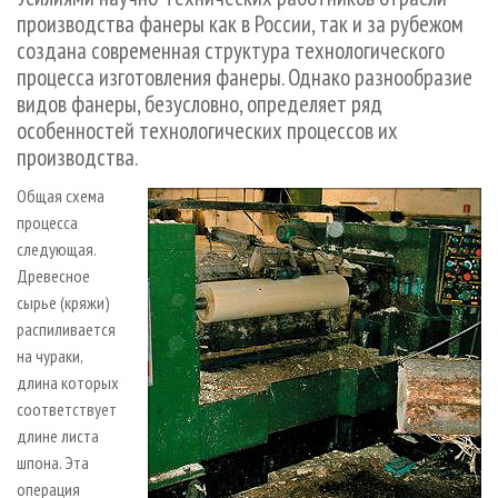
СУШКА ДРЕВЕСИНЫ
ПЕРСОНЫ
КОНТАКТЫ
РЕКЛАМА
производства фанеры как в России, так и за рубежом
создана современная структура технологического
ПРОИЗВОДСТВО ДРЕВЕСНЫХ ПЛИТ
МОБИЛЬНЫЕ ВЫСТАВКИ
РЕКЛАМА НА САЙТЕ
процесса изготовления фанеры. Однако разнообразие
ДЕРЕВЯННОЕ ДОМОСТРОЕНИЕ
ОФИЦИАЛЬНЫЕ ДЕЛЕГАЦИИ
видов фанеры, безусловно, определяет ряд
ПРОИЗВОДСТВО МЕБЕЛИ
ПРИОРИТЕТНЫЕ ИНВЕСТПРОЕКТЫ
особенностей технологических процессов их
производства.
БИОЭНЕРГЕТИКА
RUSSIAN FORESTRY REVIEW
Общая схема
ЦБП
ГАЗЕТА ЛЕСПРОМФОРУМ
процесса
ИНСТРУМЕНТ И МАТЕРИАЛЫ
БИБЛИОТЕКА СПЕЦИАЛИСТА
следующая.
Древесное
сырье (кряжи)
распиливается
на чураки,
длина которых
соответствует
длине листа
шпона. Эта
операция