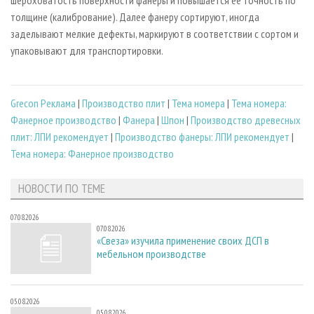
шероховатость поверхности фанеры и повышается ее точность по
толщине (калибрование). Далее фанеру сортируют, иногда
заделывают мелкие дефекты, маркируют в соответствии с сортом и
упаковывают для транспортировки.
Grecon Реклама
|
Производство плит
|
Тема номера
|
Тема номера:
Фанерное производство
|
Фанера
|
Шпон
|
Производство древесных
плит: ЛПИ рекомендует
|
Производство фанеры: ЛПИ рекомендует
|
Тема номера: Фанерное производство
НОВОСТИ ПО ТЕМЕ
07.08.2026
07.08.2026
«Свеза» изучила применение своих ДСП в
мебельном производстве
05.08.2026
05.08.2026