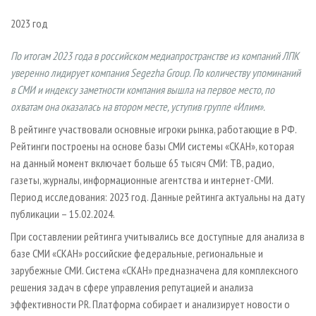
СУШКА ДРЕВЕСИНЫ
ПЕРСОНЫ
КОНТАКТЫ
РЕКЛАМА
2023 год
ПРОИЗВОДСТВО ДРЕВЕСНЫХ ПЛИТ
МОБИЛЬНЫЕ ВЫСТАВКИ
РЕКЛАМА НА САЙТЕ
ДЕРЕВЯННОЕ ДОМОСТРОЕНИЕ
По итогам 2023 года в российском медиапространстве из компаний ЛПК
ОФИЦИАЛЬНЫЕ ДЕЛЕГАЦИИ
уверенно лидирует компания Segezha Group. По количеству упоминаний
ПРОИЗВОДСТВО МЕБЕЛИ
ПРИОРИТЕТНЫЕ ИНВЕСТПРОЕКТЫ
в СМИ и индексу заметности компания вышла на первое место, по
БИОЭНЕРГЕТИКА
RUSSIAN FORESTRY REVIEW
охватам она оказалась на втором месте, уступив группе «Илим».
ЦБП
ГАЗЕТА ЛЕСПРОМФОРУМ
В рейтинге участвовали основные игроки рынка, работающие в РФ.
Рейтинги построены на основе базы СМИ системы «СКАН», которая
ИНСТРУМЕНТ И МАТЕРИАЛЫ
БИБЛИОТЕКА СПЕЦИАЛИСТА
на данный момент включает больше 65 тысяч СМИ: ТВ, радио,
газеты, журналы, информационные агентства и интернет-СМИ.
Период исследования: 2023 год. Данные рейтинга актуальны на дату
публикации – 15.02.2024.
При составлении рейтинга учитывались все доступные для анализа в
базе СМИ «СКАН» российские федеральные, региональные и
зарубежные СМИ. Система «СКАН» предназначена для комплексного
решения задач в сфере управления репутацией и анализа
эффективности PR. Платформа собирает и анализирует новости о