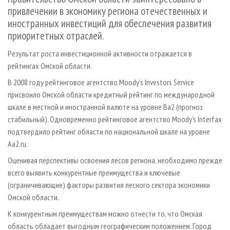
СУШКА ДРЕВЕСИНЫ
ПЕРСОНЫ
КОНТАКТЫ
РЕКЛАМА
привлечении в экономику региона отечественных и
иностранных инвестиций для обеспечения развития
ПРОИЗВОДСТВО ДРЕВЕСНЫХ ПЛИТ
МОБИЛЬНЫЕ ВЫСТАВКИ
РЕКЛАМА НА САЙТЕ
приоритетных отраслей.
ДЕРЕВЯННОЕ ДОМОСТРОЕНИЕ
ОФИЦИАЛЬНЫЕ ДЕЛЕГАЦИИ
Результат роста инвестиционной активности отражается в
ПРОИЗВОДСТВО МЕБЕЛИ
ПРИОРИТЕТНЫЕ ИНВЕСТПРОЕКТЫ
рейтингах Омской области.
БИОЭНЕРГЕТИКА
RUSSIAN FORESTRY REVIEW
В 2008 году рейтинговое агентство Moody's Investors Service
ЦБП
ГАЗЕТА ЛЕСПРОМФОРУМ
присвоило Омской области кредитный рейтинг по международной
шкале в местной и иностранной валюте на уровне Ва2 (прогноз
ИНСТРУМЕНТ И МАТЕРИАЛЫ
БИБЛИОТЕКА СПЕЦИАЛИСТА
стабильный). Одновременно рейтинговое агентство Moody's Interfax
подтвердило рейтинг области по национальной шкале на уровне
Aa2.ru.
Оценивая перспективы освоения лесов региона, необходимо прежде
всего выявить конкурентные преимущества и ключевые
(ограничивающие) факторы развития лесного сектора экономики
Омской области.
К конкурентным преимуществам можно отнести то, что Омская
область обладает выгодным географическим положением. Город