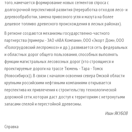
того, намечается формирование новых сегментов спроса с
долгосрочной перспективой развития (переработка отходов лесо- и
деревообработки, замена привозного угля и мазута на более
дешевое топливо древесного происхождения в лесных районах).
В регионе создаются механизмы государственно-частного
партнерства (примеры - ЗАО «АВА Компани», ООО «Экорт Дом», ООО
«Пологрудовский леспромхоз» и др.), развивается сеть федеральных
и областных дорог общего пользования, способных выполнять
функции магистральных лесовозных дорог (это строящиеся и
проектируемые дороги на трассе Тюмень - Тара - Томск
(Новосибирск)). В связи с началом освоения севера Омской области
крупными российскими нефтяными компаниями открывается
перспектива их привлечения к строительству технологической
дорожной сети, которая даст доступ к территориям с нетронутыми
запасами спелой и перестойной древесины.
Иван ЯКУБОВ
Справка