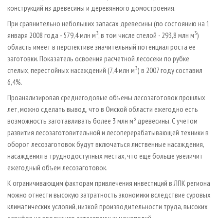
конструкций из древесины и деревянного домостроения.
При сравнительно небольших запасах древесины (по состоянию на 1
3
3
января 2008 года - 579,4 млн м
, в том числе спелой - 293,8 млн м
)
область имеет в перспективе значительный потенциал роста ее
заготовки. Показатель освоения расчетной лесосеки по рубке
3
спелых, перестойных насаждений (7,4 млн м
) в 2007 году составил
6,4%.
Проанализировав среднегодовые объемы лесозаготовок прошлых
лет, можно сделать вывод, что в Омской области ежегодно есть
3
возможность заготавливать более 3 млн м
древесины. С учетом
развития лесозаготовительной и лесоперерабатывающей техники в
оборот лесозаготовок будут включаться лиственные насаждения,
насаждения в труднодоступных местах, что еще больше увеличит
ежегодный объем лесозаготовок.
К ограничивающим факторам привлечения инвестиций в ЛПК региона
можно отнести высокую затратность экономики вследствие суровых
климатических условий, низкой производительности труда, высоких