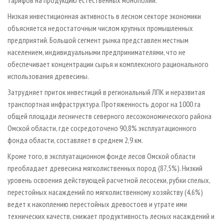
тарифов на продукцию естественных монополий.
Низкая инвестиционная активность в лесном секторе экономики
объясняется недостаточным числом крупных промышленных
предприятий. Большой сегмент рынка представлен местным
населением, индивидуальными предпринимателями, что не
обеспечивает концентрации сырья и комплексного рационального
использования древесины.
Затрудняет приток инвестиций в региональный ЛПК и неразвитая
транспортная инфраструктура. Протяженность дорог на 1000 га
общей площади лесничеств северного лесоэкономического района
Омской области, где сосредоточено 90,8% эксплуатационного
фонда области, составляет в среднем 2,9 км.
Кроме того, в эксплуатационном фонде лесов Омской области
преобладает древесина мягколиственных пород (87,5%). Низкий
уровень освоения действующей расчетной лесосеки, рубки спелых,
перестойных насаждений по мягколиственному хозяйству (4,6%)
ведет к накоплению перестойных древостоев и утрате ими
технических качеств, снижает продуктивность лесных насаждений и