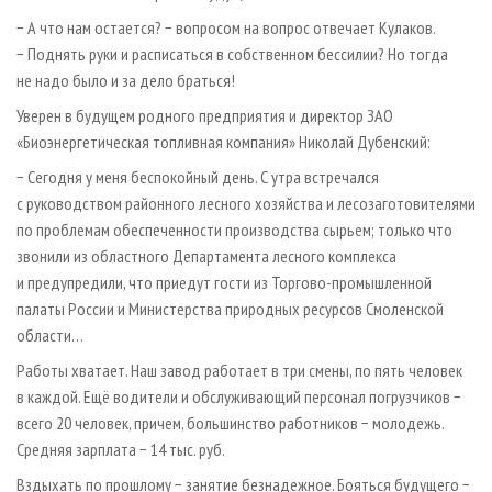
− А что нам остается? − вопросом на вопрос отвечает Кулаков.
− Поднять руки и расписаться в собственном бессилии? Но тогда
не надо было и за дело браться!
Уверен в будущем родного предприятия и директор ЗАО
«Биоэнергетическая топливная компания» Николай Дубенский:
− Сегодня у меня беспокойный день. С утра встречался
с руководством районного лесного хозяйства и лесозаготовителями
по проблемам обеспеченности производства сырьем; только что
звонили из областного Департамента лесного комплекса
и предупредили, что приедут гости из Торгово-промышленной
палаты России и Министерства природных ресурсов Смоленской
области…
Работы хватает. Наш завод работает в три смены, по пять человек
в каждой. Ещё водители и обслуживающий персонал погрузчиков −
всего 20 человек, причем, большинство работников − молодежь.
Средняя зарплата − 14 тыс. руб.
Вздыхать по прошлому − занятие безнадежное. Бояться будущего −