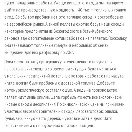
пуско-наладочные работы. Уже до конца этого года мы планируем
выйти на производственную мощность − 40 тыс. т топливных гранул
в год. Со сбытом проблем нет: это топливо сегодня востребовано
на европейском рынке. А зимой пеллеты охотно берут наши соседи −
некоторые предприятия из Вожегодского и Усть-Кубенского
районов, где отопительные котлы работают на пеллетах. Поскольку
они заказывают топливные гранулы в небольших объемах,
мы делаем для них расфасовку по 20кг.
Пока спрос на нашу продукцию у отечественного покупателя
не столь значителен, но со временем ситуация будет меняться:
у маленьких предприятий, котельные которых работают на мазуте
и угле, всегда были проблемы с доставкой топлива. Добавьте
к этому экологическую составляющую. А ведь на производство
пеллет идут лишь опилки, щепа, горбыль-то есть все экологически
чистые отходы лесопиления. По символической цене мы принимаем
у частных лесозаготовителей и отходы лесозаготовок: опилки,
сучья, вершинную часть дерева, − у нас все идет в дело. Зато
окрестные леса от порубочных остатков очищены.