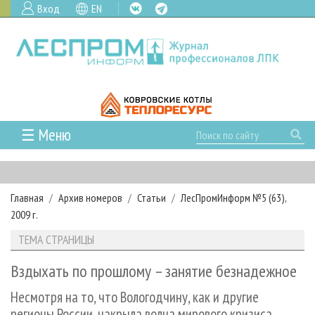
Вход
EN
☰ Меню
ГЛАВНАЯ
РУБРИКИ И ТЕМЫ
Главная
Архив номеров
Статьи
ЛесПромИнформ №5 (63),
РУБРИКИ ЖУРНАЛА
НОВОСТИ
2009 г.
ЛЕСНОЕ ХОЗЯЙСТВО
КАЛЕНДАРЬ СОБЫТИЙ
ПРОЕКТЫ ЛПИ
ТЕМА СТРАНИЦЫ
ЛЕСОЗАГОТОВКА
НОВОСТИ ЛПК
АНАЛИТИКА
АРХИВ
Вздыхать по прошлому – занятие безнадежное
ЛЕСОПИЛЕНИЕ
НОВОСТИ ЖУРНАЛА
ПРЕДПРИЯТИЯ ЛПК
АРХИВ ЖУРНАЛОВ
О ЖУРНАЛЕ
Несмотря на то, что Вологодчину, как и другие
ДЕРЕВООБРАБОТКА
НОВОСТИ КОМПАНИЙ
ЛЕСНЫЕ РЕГИОНЫ РОССИИ
СТАТЬИ
ПОДПИСКА
РЕКЛАМОДАТЕЛЯМ
регионы России, накрыла волна мирового кризиса,