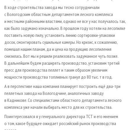
В ходе строительства завода мы тесно сотрудничали
с Вологодским областным департаментом лесного комплекса
и местными районными властями, однако не все у нас получалось так,
как было задумано изначально. В прошлом году хотели на лесопилке
поставить новую пилу, установить линию сортировки-упаковки
досок, смонтировать сушильные камеры. Но кризис, к сожалению,
помешал нашим планам, да и цена на продукцию лесопиления
снизилась. Вот мы и решили реализовать задуманное чуть позже.
В дальнейшем будем расширять производство, установим третий
пресс для производства пеллет и таким образом увеличим
мощности производства топливных гранул до 80 тыс. т в год.
А в перспективе наша компания планирует построить ещё два-три
пеллетных завода на Вологодчине, аналогичных заводу
в Кадникове. Со специалистами областного департамента лесного
комплекса уже начали выбирать место для их строительства.
Поинтересовался я у генерального директора ТСТ и его мнением
о том, какое будущее ожидает российский рынок производства