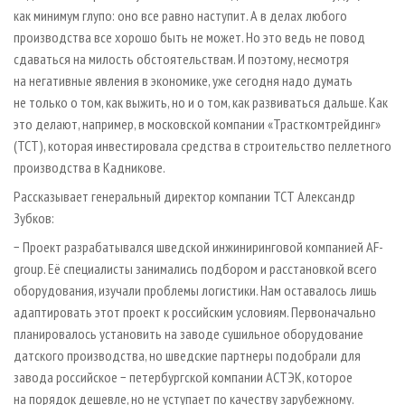
как минимум глупо: оно все равно наступит. А в делах любого
производства все хорошо быть не может. Но это ведь не повод
сдаваться на милость обстоятельствам. И поэтому, несмотря
на негативные явления в экономике, уже сегодня надо думать
не только о том, как выжить, но и о том, как развиваться дальше. Как
это делают, например, в московской компании «Трасткомтрейдинг»
(ТСТ), которая инвестировала средства в строительство пеллетного
производства в Кадникове.
Рассказывает генеральный директор компании ТСТ Александр
Зубков:
− Проект разрабатывался шведской инжиниринговой компанией AF-
group. Её специалисты занимались подбором и расстановкой всего
оборудования, изучали проблемы логистики. Нам оставалось лишь
адаптировать этот проект к российским условиям. Первоначально
планировалось установить на заводе сушильное оборудование
датского производства, но шведские партнеры подобрали для
завода российское − петербургской компании АСТЭК, которое
на порядок дешевле, но не уступает по качеству зарубежному.