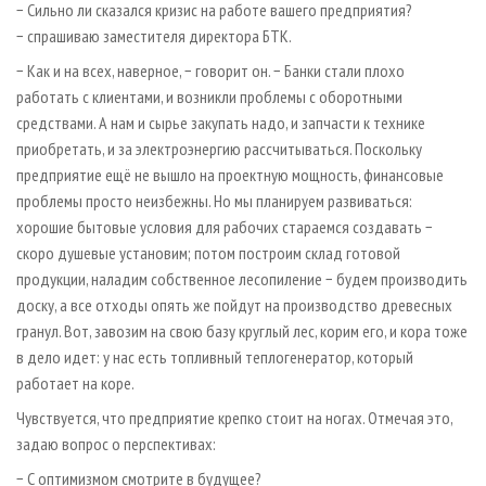
− Сильно ли сказался кризис на работе вашего предприятия?
− спрашиваю заместителя директора БТК.
− Как и на всех, наверное, − говорит он. − Банки стали плохо
работать с клиентами, и возникли проблемы с оборотными
средствами. А нам и сырье закупать надо, и запчасти к технике
приобретать, и за электроэнергию рассчитываться. Поскольку
предприятие ещё не вышло на проектную мощность, финансовые
проблемы просто неизбежны. Но мы планируем развиваться:
хорошие бытовые условия для рабочих стараемся создавать −
скоро душевые установим; потом построим склад готовой
продукции, наладим собственное лесопиление − будем производить
доску, а все отходы опять же пойдут на производство древесных
гранул. Вот, завозим на свою базу круглый лес, корим его, и кора тоже
в дело идет: у нас есть топливный теплогенератор, который
работает на коре.
Чувствуется, что предприятие крепко стоит на ногах. Отмечая это,
задаю вопрос о перспективах:
− С оптимизмом смотрите в будущее?