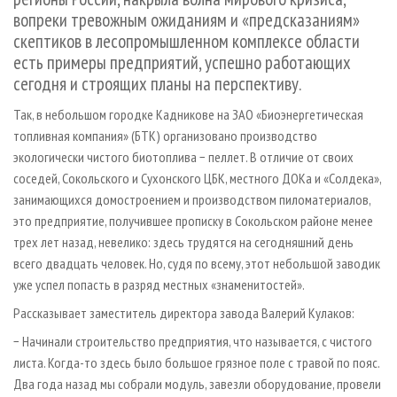
СУШКА ДРЕВЕСИНЫ
ПЕРСОНЫ
КОНТАКТЫ
РЕКЛАМА
вопреки тревожным ожиданиям и «предсказаниям»
скептиков в лесопромышленном комплексе области
ПРОИЗВОДСТВО ДРЕВЕСНЫХ ПЛИТ
МОБИЛЬНЫЕ ВЫСТАВКИ
РЕКЛАМА НА САЙТЕ
есть примеры предприятий, успешно работающих
ДЕРЕВЯННОЕ ДОМОСТРОЕНИЕ
ОФИЦИАЛЬНЫЕ ДЕЛЕГАЦИИ
сегодня и строящих планы на перспективу.
ПРОИЗВОДСТВО МЕБЕЛИ
ПРИОРИТЕТНЫЕ ИНВЕСТПРОЕКТЫ
Так, в небольшом городке Кадникове на ЗАО «Биоэнергетическая
БИОЭНЕРГЕТИКА
RUSSIAN FORESTRY REVIEW
топливная компания» (БТК) организовано производство
экологически чистого биотоплива − пеллет. В отличие от своих
ЦБП
ГАЗЕТА ЛЕСПРОМФОРУМ
соседей, Сокольского и Сухонского ЦБК, местного ДОКа и «Солдека»,
ИНСТРУМЕНТ И МАТЕРИАЛЫ
БИБЛИОТЕКА СПЕЦИАЛИСТА
занимающихся домостроением и производством пиломатериалов,
это предприятие, получившее прописку в Сокольском районе менее
трех лет назад, невелико: здесь трудятся на сегодняшний день
всего двадцать человек. Но, судя по всему, этот небольшой заводик
уже успел попасть в разряд местных «знаменитостей».
Рассказывает заместитель директора завода Валерий Кулаков:
− Начинали строительство предприятия, что называется, с чистого
листа. Когда-то здесь было большое грязное поле с травой по пояс.
Два года назад мы собрали модуль, завезли оборудование, провели