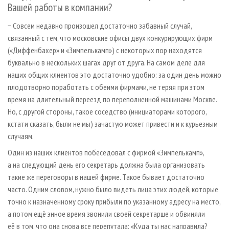
Вашей работы в компании?
− Совсем недавно произошел достаточно забавный случай,
связанный с тем, что московские офисы двух конкурирующих фирм
(«Диффенбахер» и «Зимпелькамп») с некоторых пор находятся
буквально в нескольких шагах друг от друга. На самом деле для
наших общих клиентов это достаточно удобно: за один день можно
плодотворно поработать с обеими фирмами, не теряя при этом
время на длительный переезд по переполненной машинами Москве.
Но, с другой стороны, такое соседство (инициаторами которого,
кстати сказать, были не мы) зачастую может привести и к курьезным
случаям.
Один из наших клиентов побеседовал с фирмой «Зимпелькамп»,
а на следующий день его секретарь должна была организовать
такие же переговоры в нашей фирме. Такое бывает достаточно
часто. Одним словом, нужно было видеть лица этих людей, которые
точно к назначенному сроку прибыли по указанному адресу на место,
а потом ещё энное время звонили своей секретарше и обвиняли
её в том, что она снова все перепутала: «Куда ты нас направила?