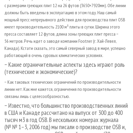
с размерами греющих плит 12 на 26 футов (3650×7920мм). Обе линии
должны быть введены в эксплуатацию в этом году. Наш самый
мощный пресс непрерывного действия для производства плит OSB
имеет производительность 2100 м³ плиты в сутки. Ширина этого
пресса составляет 12 футов, длина зоны греющих плит пресса −
56 метров. Речь идет о заводе компании Footner (г. Хай-Левел,
Канада). Кстати сказать, это самый северный завод в мире, успешно
работающий в очень суровых климатических условиях.
− Какие ограничительные аспекты здесь играют роль
(технические и экономические)?
− Как таковых технических ограничений по производительности
линии нет. Как мне кажется, ограничения по производительности
связаны лишь с целесообразностью.
− Известно, что большинство производственных линий
в США и Канаде рассчитано на выпуск от 300 до 400
тысяч м3 в год OSB. В нескольких номерах журнала
(№ № 1–3, 2006 год) мы писали о производстве OSB и,