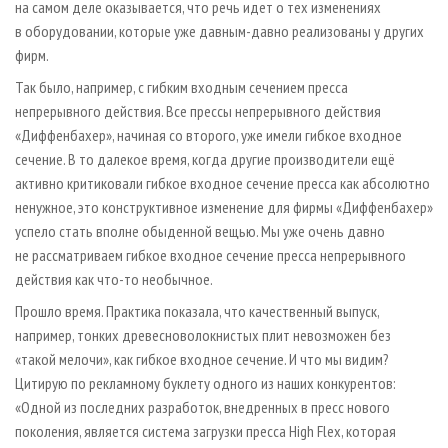
на самом деле оказывается, что речь идет о тех изменениях
в оборудовании, которые уже давным-давно реализованы у других
фирм.
Так было, например, с гибким входным сечением пресса
непрерывного действия. Все прессы непрерывного действия
«Диффенбахер», начиная со второго, уже имели гибкое входное
сечение. В то далекое время, когда другие производители ещё
активно критиковали гибкое входное сечение пресса как абсолютно
ненужное, это конструктивное изменение для фирмы «Диффенбахер»
успело стать вполне обыденной вещью. Мы уже очень давно
не рассматриваем гибкое входное сечение пресса непрерывного
действия как что-то необычное.
Прошло время. Практика показала, что качественный выпуск,
например, тонких древесноволокнистых плит невозможен без
«такой мелочи», как гибкое входное сечение. И что мы видим?
Цитирую по рекламному буклету одного из наших конкурентов:
«Одной из последних разработок, внедренных в пресс нового
поколения, является система загрузки пресса High Flex, которая