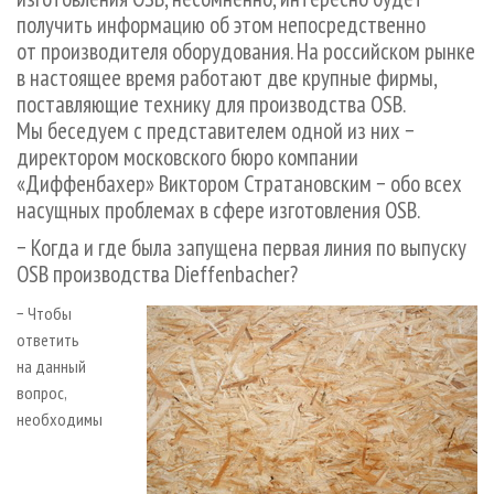
СУШКА ДРЕВЕСИНЫ
ПЕРСОНЫ
КОНТАКТЫ
РЕКЛАМА
получить информацию об этом непосредственно
от производителя оборудования. На российском рынке
ПРОИЗВОДСТВО ДРЕВЕСНЫХ ПЛИТ
МОБИЛЬНЫЕ ВЫСТАВКИ
РЕКЛАМА НА САЙТЕ
в настоящее время работают две крупные фирмы,
ДЕРЕВЯННОЕ ДОМОСТРОЕНИЕ
ОФИЦИАЛЬНЫЕ ДЕЛЕГАЦИИ
поставляющие технику для производства OSB.
ПРОИЗВОДСТВО МЕБЕЛИ
ПРИОРИТЕТНЫЕ ИНВЕСТПРОЕКТЫ
Мы беседуем с представителем одной из них −
директором московского бюро компании
БИОЭНЕРГЕТИКА
RUSSIAN FORESTRY REVIEW
«Диффенбахер» Виктором Стратановским − обо всех
ЦБП
ГАЗЕТА ЛЕСПРОМФОРУМ
насущных проблемах в сфере изготовления OSB.
ИНСТРУМЕНТ И МАТЕРИАЛЫ
БИБЛИОТЕКА СПЕЦИАЛИСТА
− Когда и где была запущена первая линия по выпуску
OSB производства Dieffenbacher?
− Чтобы
ответить
на данный
вопрос,
необходимы