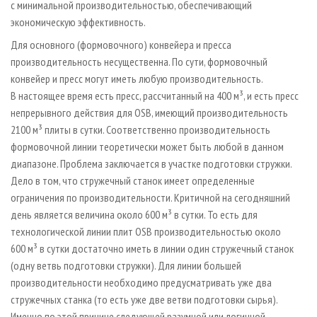
с минимальной производительностью, обеспечивающий
экономическую эффективность.
Для основного (формовочного) конвейера и пресса
производительность несущественна. По сути, формовочный
конвейер и пресс могут иметь любую производительность.
В настоящее время есть пресс, рассчитанный на 400 м³, и есть пресс
непрерывного действия для ОSB, имеющий производительность
2100 м³ плиты в сутки. Соответственно производительность
формовочной линии теоретически может быть любой в данном
диапазоне. Проблема заключается в участке подготовки стружки.
Дело в том, что стружечный станок имеет определенные
ограничения по производительности. Критичной на сегодняшний
день является величина около 600 м³ в сутки. То есть для
технологической линии плит OSB производительностью около
600 м³ в сутки достаточно иметь в линии один стружечный станок
(одну ветвь подготовки стружки). Для линии большей
производительности необходимо предусматривать уже два
стружечных станка (то есть уже две ветви подготовки сырья).
Именно по этой причине следующей разумной или логичной