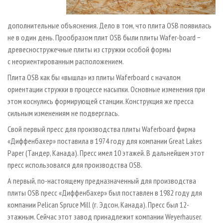
дополнительные объяснения. Дело в том, что плита OSB появилась
не в один день. Прообразом плит OSB были плиты Wafer­-board −
древесностружечные плиты из стружки особой формы
с неориентированным расположением.
Плита OSB как бы «вышла» из плиты Waferboard с началом
ориентации стружки в процессе насыпки. Основные изменения при
этом коснулись формирующей станции. Конструкция же пресса
сильным изменениям не подверглась.
Свой первый пресс для производства плиты Waferboard фирма
«Диффенбахер» поставила в 1974 году для компании Great Lakes
Paper (Тандер, Канада). Пресс имел 10 этажей. В дальнейшем этот
пресс использовался для производства OSB.
А первый, по-настоящему предназначенный для производства
плиты OSB пресс «Диффенбахер» был поставлен в 1982 году для
компании Pelican Spruce Mill (г. Эдсон, Канада). Пресс был 12-
этажным. Сейчас этот завод принадлежит компании Weyerhauser.