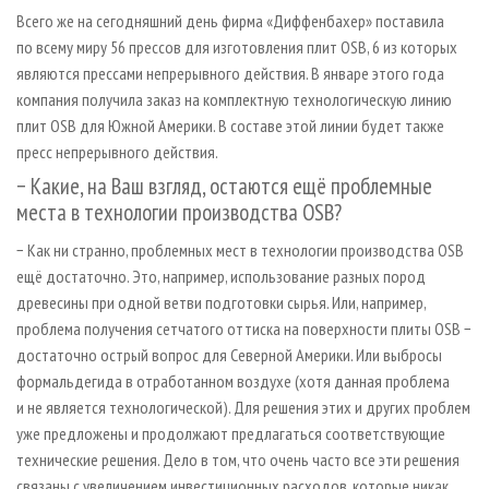
Всего же на сегодняшний день фирма «Диффенбахер» поставила
по всему миру 56 прессов для изготовления плит OSB, 6 из которых
являются прессами непрерывного действия. В январе этого года
компания получила заказ на комплектную технологическую линию
плит OSB для Южной Америки. В составе этой линии будет также
пресс непрерывного действия.
− Какие, на Ваш взгляд, остаются ещё проблемные
места в технологии производства OSB?
− Как ни странно, проблемных мест в технологии производства OSB
ещё достаточно. Это, например, использование разных пород
древесины при одной ветви подготовки сырья. Или, например,
проблема получения сетчатого оттиска на поверхности плиты OSB −
достаточно острый вопрос для Северной Америки. Или выбросы
формальдегида в отработанном воздухе (хотя данная проблема
и не является технологической). Для решения этих и других проблем
уже предложены и продолжают предлагаться соответствующие
технические решения. Дело в том, что очень часто все эти решения
связаны с увеличением инвестиционных расходов, которые никак