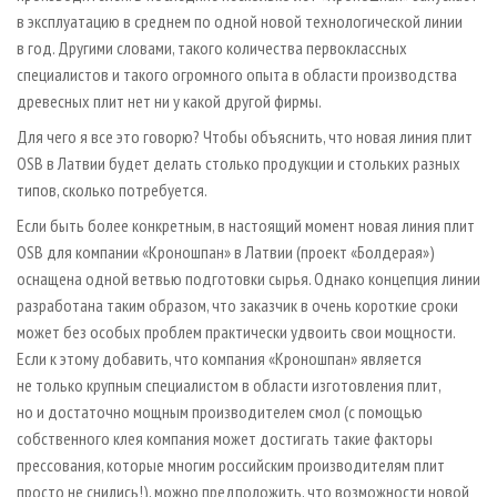
в эксплуатацию в среднем по одной новой технологической линии
в год. Другими словами, такого количества первоклассных
специалистов и такого огромного опыта в области производства
древесных плит нет ни у какой другой фирмы.
Для чего я все это говорю? Чтобы объяснить, что новая линия плит
OSB в Латвии будет делать столько продукции и стольких разных
типов, сколько потребуется.
Если быть более конкретным, в настоящий момент новая линия плит
OSB для компании «Кроношпан» в Латвии (проект «Болдерая»)
оснащена одной ветвью подготовки сырья. Однако концепция линии
разработана таким образом, что заказчик в очень короткие сроки
может без особых проблем практически удвоить свои мощности.
Если к этому добавить, что компания «Кроношпан» является
не только крупным специалистом в области изготовления плит,
но и достаточно мощным производителем смол (с помощью
собственного клея компания может достигать такие факторы
прессования, которые многим российским производителям плит
просто не снились!), можно предположить, что возможности новой