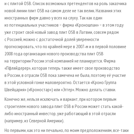
и с плитой OSB. Список возможных претендентов на роль заказчика
новой линии плит OSB на самом деле не так велик. Названия этих
иностранных фирм давно у всех на слуху. Так как один
из потенциальных участников − фирма «Кроношпан» − в этом году
уже строит свой новый завод плит OSB в Латвии, совсем рядом
с Россией, можно с достаточной долей уверенности
прогнозировать, что по крайней мере в 2007‑м и в первой половине
2008 года организация нового производства плит OSB
на территории России этой компанией не планируется. Фирма
«Пфляйдерер», которая теперь также имеет свое производство
в России, в отрасли OSB пока замечена не была, поэтому её участие
в этой условной гонке маловероятно. Остается «Кроно Группа
Швейцария» («Кроностар») или «Эггер». Можно делать ставки.
Конечно же, нельзя исключать и вариант, при котором первым
строителем нового завода плит OSB в России может стать какой-
либо иностранный инвес­тор, уже работающий в этой отрасли
(например, из Северной Америки).
Но первыми, как это ни печально, по моим предположениям, все-таки