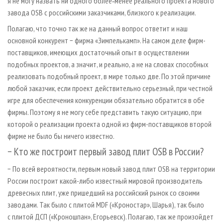
я не могу назвать ни одного более‑менее реального проекта нового
завода OSB с российскими заказчиками, близкого к реализации.
Полагаю, что точно так же на данный вопрос ответит и наш
основной конкурент − фирма «Зимпелькамп». На самом деле фирм-
поставщиков, имеющих достаточный опыт в осуществлении
подобных проектов, а значит, и реально, а не на словах способных
реализовать подобный проект, в мире только две. По этой причине
любой заказчик, если проект действительно серьезный, при честной
игре для обеспечения конкуренции обязательно обратится в обе
фирмы. Поэтому я не могу себе представить такую ситуацию, при
которой о реализации проекта одной из фирм-поставщиков второй
фирме не было бы ничего известно.
− Кто же построит первый завод плит OSB в России?
− По всей вероятности, первым новый завод плит OSB на территории
России построит какой-либо известный мировой производитель
древесных плит, уже пришедший на российский рынок со своими
заводами. Так было с плитой MDF («Кроностар», Шарья), так было
с плитой ДСП («Кроношпан», Егорьевск). Полагаю, так же произойдет