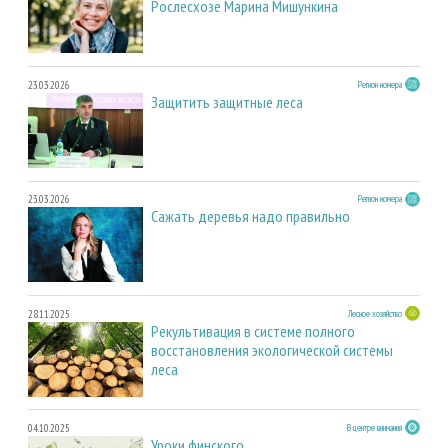
Рослесхозе Марина Мишункина
23.03.2026
Регион номера
Защитить защитные леса
23.03.2026
Регион номера
Сажать деревья надо правильно
28.11.2025
Лесное хозяйство
Рекультивация в системе полного
восстановления экологической системы
леса
04.10.2025
В центре внимания
Уроки финского