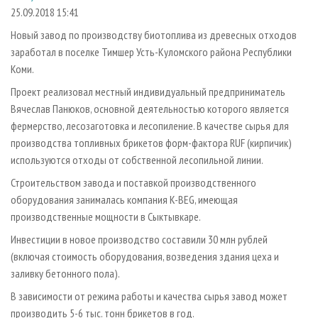
СУШКА ДРЕВЕСИНЫ
ПЕРСОНЫ
КОНТАКТЫ
РЕКЛАМА
25.09.2018 15:41
ПРОИЗВОДСТВО ДРЕВЕСНЫХ ПЛИТ
МОБИЛЬНЫЕ ВЫСТАВКИ
Новый завод по производству биотоплива из древесных отходов
РЕКЛАМА НА САЙТЕ
заработал в поселке Тимшер Усть-Куломского района Республики
ДЕРЕВЯННОЕ ДОМОСТРОЕНИЕ
ОФИЦИАЛЬНЫЕ ДЕЛЕГАЦИИ
Коми.
ПРОИЗВОДСТВО МЕБЕЛИ
ПРИОРИТЕТНЫЕ ИНВЕСТПРОЕКТЫ
Проект реализовал местный индивидуальный предприниматель
БИОЭНЕРГЕТИКА
RUSSIAN FORESTRY REVIEW
Вячеслав Панюков, основной деятельностью которого является
фермерство, лесозаготовка и лесопиление. В качестве сырья для
ЦБП
ГАЗЕТА ЛЕСПРОМФОРУМ
производства топливных брикетов форм-фактора RUF (кирпичик)
ИНСТРУМЕНТ И МАТЕРИАЛЫ
БИБЛИОТЕКА СПЕЦИАЛИСТА
используются отходы от собственной лесопильной линии.
Строительством завода и поставкой производственного
оборудования занималась компания K-BEG, имеющая
производственные мощности в Сыктывкаре.
Инвестиции в новое производство составили 30 млн рублей
(включая стоимость оборудования, возведения здания цеха и
заливку бетонного пола).
В зависимости от режима работы и качества сырья завод может
производить 5-6 тыс. тонн брикетов в год.