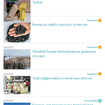
Трейд»
28.11.2025
Биоэнергетика
Биочар на службе сельского хозяйства
28.11.2025
Биоэнергетика
«ПолиБиоТехник». Когенерация на древесных
отходах
28.11.2025
Биоэнергетика
Энергоэффективность пеллетных прессов
04.10.2025
В центре внимания
Биоуголь для производства ферросплавов