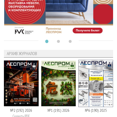
АРХИВ ЖУРНАЛОВ
№2 (192) 2026
№1 (191) 2026
№6 (190) 2025
Скачать PDF