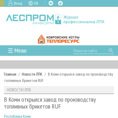
Вход
EN
☰ Меню
ГЛАВНАЯ
РУБРИКИ И ТЕМЫ
Главная
Новости ЛПК
В Коми открылся завод по производству
РУБРИКИ ЖУРНАЛА
НОВОСТИ
топливных брикетов RUF
ЛЕСНОЕ ХОЗЯЙСТВО
КАЛЕНДАРЬ СОБЫТИЙ
ПРОЕКТЫ ЛПИ
НОВОСТИ ЛПК
ЛЕСОЗАГОТОВКА
НОВОСТИ ЛПК
АНАЛИТИКА
АРХИВ
В Коми открылся завод по производству
ЛЕСОПИЛЕНИЕ
НОВОСТИ ЖУРНАЛА
ПРЕДПРИЯТИЯ ЛПК
АРХИВ ЖУРНАЛОВ
топливных брикетов RUF
О ЖУРНАЛЕ
ДЕРЕВООБРАБОТКА
НОВОСТИ КОМПАНИЙ
ЛЕСНЫЕ РЕГИОНЫ РОССИИ
СТАТЬИ
ПОДПИСКА
РЕКЛАМОДАТЕЛЯМ
Республика Коми