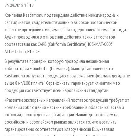
СУШКА ДРЕВЕСИНЫ
ПЕРСОНЫ
КОНТАКТЫ
РЕКЛАМА
25.09.2018 16:12
ПРОИЗВОДСТВО ДРЕВЕСНЫХ ПЛИТ
МОБИЛЬНЫЕ ВЫСТАВКИ
Компания Kastamonu подтвердила действие международных
РЕКЛАМА НА САЙТЕ
сертификатов, свидетельствующих о высоком экологическом
ДЕРЕВЯННОЕ ДОМОСТРОЕНИЕ
ОФИЦИАЛЬНЫЕ ДЕЛЕГАЦИИ
качестве продукции с минимальным содержанием формальдегида.
ПРОИЗВОДСТВО МЕБЕЛИ
ПРИОРИТЕТНЫЕ ИНВЕСТПРОЕКТЫ
Аудит проводился в отношении действия таких аттестатов
БИОЭНЕРГЕТИКА
соответствия как CARB (California Certificate), IOS-MAT-0003
RUSSIAN FORESTRY REVIEW
Attestation, E1 и СЕ.
ЦБП
ГАЗЕТА ЛЕСПРОМФОРУМ
В результате проверки, которую проводила независимая
ИНСТРУМЕНТ И МАТЕРИАЛЫ
БИБЛИОТЕКА СПЕЦИАЛИСТА
лаборатория Fraunhofer (Германия), было установлено, что
Kastamonu выпускает продукцию с содержанием формальдегида не
выше 8 мг/100 г плиты. Сертификаты гарантирует клиентам, что
продукция соответствует всем Европейским стандартам.
«Развитие экспортных направлений поставок продукции требует от
компании соблюдения жестких требований в области качества и
экологии, прохождения сертификации. Нашим достижением на
российском и европейском рынках является то, что все плиты
гарантированно соответствуют классу эмиссии Е1», - заявил