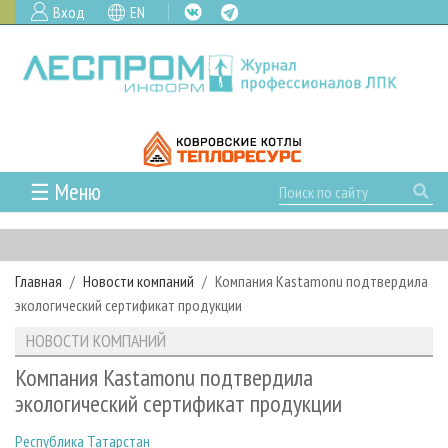
Вход
EN
☰ Меню
ГЛАВНАЯ
РУБРИКИ И ТЕМЫ
Главная
Новости компаний
Компания Kastamonu подтвердила
РУБРИКИ ЖУРНАЛА
НОВОСТИ
экологический сертификат продукции
ЛЕСНОЕ ХОЗЯЙСТВО
КАЛЕНДАРЬ СОБЫТИЙ
ПРОЕКТЫ ЛПИ
НОВОСТИ КОМПАНИЙ
ЛЕСОЗАГОТОВКА
НОВОСТИ ЛПК
АНАЛИТИКА
АРХИВ
Компания Kastamonu подтвердила
ЛЕСОПИЛЕНИЕ
НОВОСТИ ЖУРНАЛА
ПРЕДПРИЯТИЯ ЛПК
АРХИВ ЖУРНАЛОВ
экологический сертификат продукции
О ЖУРНАЛЕ
ДЕРЕВООБРАБОТКА
НОВОСТИ КОМПАНИЙ
ЛЕСНЫЕ РЕГИОНЫ РОССИИ
СТАТЬИ
ПОДПИСКА
РЕКЛАМОДАТЕЛЯМ
Республика Татарстан