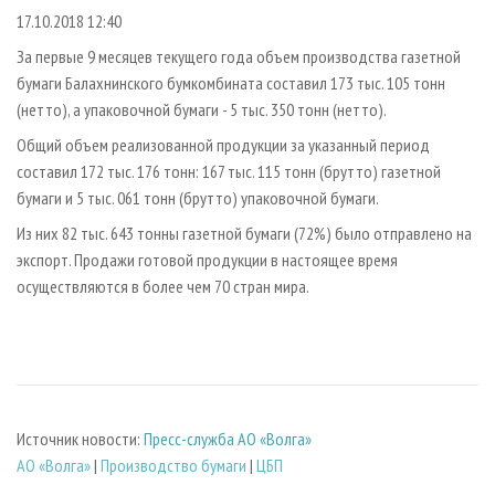
СУШКА ДРЕВЕСИНЫ
ПЕРСОНЫ
КОНТАКТЫ
РЕКЛАМА
17.10.2018 12:40
ПРОИЗВОДСТВО ДРЕВЕСНЫХ ПЛИТ
МОБИЛЬНЫЕ ВЫСТАВКИ
РЕКЛАМА НА САЙТЕ
За первые 9 месяцев текущего года объем производства газетной
бумаги Балахнинского бумкомбината составил 173 тыс. 105 тонн
ДЕРЕВЯННОЕ ДОМОСТРОЕНИЕ
ОФИЦИАЛЬНЫЕ ДЕЛЕГАЦИИ
(нетто), а упаковочной бумаги - 5 тыс. 350 тонн (нетто).
ПРОИЗВОДСТВО МЕБЕЛИ
ПРИОРИТЕТНЫЕ ИНВЕСТПРОЕКТЫ
Общий объем реализованной продукции за указанный период
БИОЭНЕРГЕТИКА
RUSSIAN FORESTRY REVIEW
составил 172 тыс. 176 тонн: 167 тыс. 115 тонн (брутто) газетной
ЦБП
бумаги и 5 тыс. 061 тонн (брутто) упаковочной бумаги.
ГАЗЕТА ЛЕСПРОМФОРУМ
Из них 82 тыс. 643 тонны газетной бумаги (72%) было отправлено на
ИНСТРУМЕНТ И МАТЕРИАЛЫ
БИБЛИОТЕКА СПЕЦИАЛИСТА
экспорт. Продажи готовой продукции в настоящее время
осуществляются в более чем 70 стран мира.
Источник новости:
Пресс-служба АО «Волга»
АО «Волга»
|
Производство бумаги
|
ЦБП