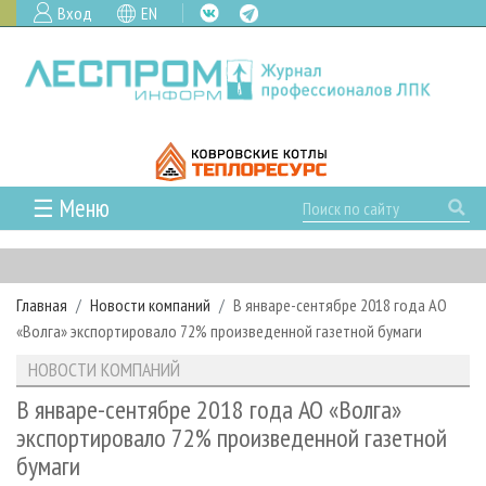
Вход
EN
☰ Меню
ГЛАВНАЯ
РУБРИКИ И ТЕМЫ
Главная
Новости компаний
В январе-сентябре 2018 года АО
РУБРИКИ ЖУРНАЛА
НОВОСТИ
«Волга» экспортировало 72% произведенной газетной бумаги
ЛЕСНОЕ ХОЗЯЙСТВО
КАЛЕНДАРЬ СОБЫТИЙ
ПРОЕКТЫ ЛПИ
НОВОСТИ КОМПАНИЙ
ЛЕСОЗАГОТОВКА
НОВОСТИ ЛПК
АНАЛИТИКА
АРХИВ
В январе-сентябре 2018 года АО «Волга»
ЛЕСОПИЛЕНИЕ
НОВОСТИ ЖУРНАЛА
ПРЕДПРИЯТИЯ ЛПК
АРХИВ ЖУРНАЛОВ
экспортировало 72% произведенной газетной
О ЖУРНАЛЕ
бумаги
ДЕРЕВООБРАБОТКА
НОВОСТИ КОМПАНИЙ
ЛЕСНЫЕ РЕГИОНЫ РОССИИ
СТАТЬИ
ПОДПИСКА
РЕКЛАМОДАТЕЛЯМ