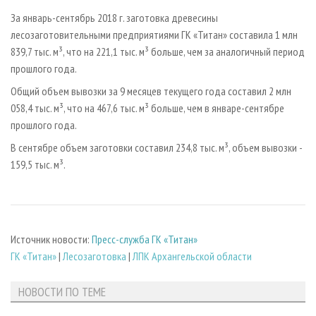
СУШКА ДРЕВЕСИНЫ
ПЕРСОНЫ
КОНТАКТЫ
РЕКЛАМА
За январь-сентябрь 2018 г. заготовка древесины
ПРОИЗВОДСТВО ДРЕВЕСНЫХ ПЛИТ
МОБИЛЬНЫЕ ВЫСТАВКИ
лесозаготовительными предприятиями ГК «Титан» составила 1 млн
РЕКЛАМА НА САЙТЕ
839,7 тыс. м³, что на 221,1 тыс. м³ больше, чем за аналогичный период
ДЕРЕВЯННОЕ ДОМОСТРОЕНИЕ
ОФИЦИАЛЬНЫЕ ДЕЛЕГАЦИИ
прошлого года.
ПРОИЗВОДСТВО МЕБЕЛИ
ПРИОРИТЕТНЫЕ ИНВЕСТПРОЕКТЫ
Общий объем вывозки за 9 месяцев текущего года составил 2 млн
БИОЭНЕРГЕТИКА
RUSSIAN FORESTRY REVIEW
058,4 тыс. м³, что на 467,6 тыс. м³ больше, чем в январе-сентябре
прошлого года.
ЦБП
ГАЗЕТА ЛЕСПРОМФОРУМ
В сентябре объем заготовки составил 234,8 тыс. м³, объем вывозки -
ИНСТРУМЕНТ И МАТЕРИАЛЫ
БИБЛИОТЕКА СПЕЦИАЛИСТА
159,5 тыс. м³.
Источник новости:
Пресс-служба ГК «Титан»
ГК «Титан»
|
Лесозаготовка
|
ЛПК Архангельской области
НОВОСТИ ПО ТЕМЕ