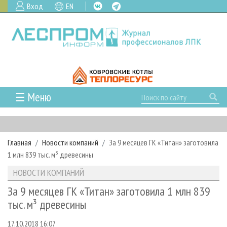
Вход
EN
☰ Меню
ГЛАВНАЯ
РУБРИКИ И ТЕМЫ
Главная
Новости компаний
За 9 месяцев ГК «Титан» заготовила
РУБРИКИ ЖУРНАЛА
НОВОСТИ
1 млн 839 тыс. м³ древесины
ЛЕСНОЕ ХОЗЯЙСТВО
КАЛЕНДАРЬ СОБЫТИЙ
ПРОЕКТЫ ЛПИ
НОВОСТИ КОМПАНИЙ
ЛЕСОЗАГОТОВКА
НОВОСТИ ЛПК
АНАЛИТИКА
АРХИВ
За 9 месяцев ГК «Титан» заготовила 1 млн 839
ЛЕСОПИЛЕНИЕ
НОВОСТИ ЖУРНАЛА
ПРЕДПРИЯТИЯ ЛПК
АРХИВ ЖУРНАЛОВ
тыс. м³ древесины
О ЖУРНАЛЕ
ДЕРЕВООБРАБОТКА
НОВОСТИ КОМПАНИЙ
ЛЕСНЫЕ РЕГИОНЫ РОССИИ
СТАТЬИ
ПОДПИСКА
РЕКЛАМОДАТЕЛЯМ
17.10.2018 16:07