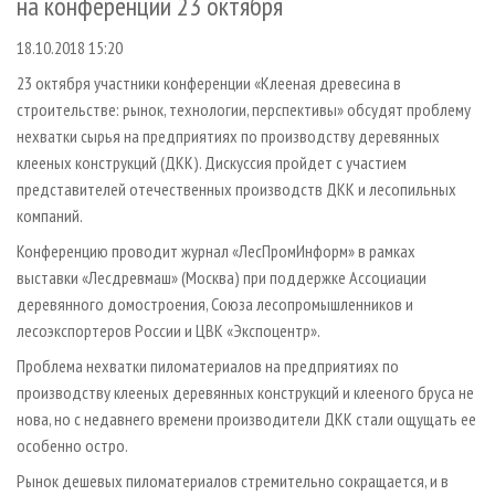
на конференции 23 октября
СУШКА ДРЕВЕСИНЫ
ПЕРСОНЫ
КОНТАКТЫ
РЕКЛАМА
18.10.2018 15:20
ПРОИЗВОДСТВО ДРЕВЕСНЫХ ПЛИТ
МОБИЛЬНЫЕ ВЫСТАВКИ
РЕКЛАМА НА САЙТЕ
23 октября участники конференции «Клееная древесина в
ДЕРЕВЯННОЕ ДОМОСТРОЕНИЕ
ОФИЦИАЛЬНЫЕ ДЕЛЕГАЦИИ
строительстве: рынок, технологии, перспективы» обсудят проблему
ПРОИЗВОДСТВО МЕБЕЛИ
ПРИОРИТЕТНЫЕ ИНВЕСТПРОЕКТЫ
нехватки сырья на предприятиях по производству деревянных
БИОЭНЕРГЕТИКА
RUSSIAN FORESTRY REVIEW
клееных конструкций (ДКК). Дискуссия пройдет с участием
представителей отечественных производств ДКК и лесопильных
ЦБП
ГАЗЕТА ЛЕСПРОМФОРУМ
компаний.
ИНСТРУМЕНТ И МАТЕРИАЛЫ
БИБЛИОТЕКА СПЕЦИАЛИСТА
Конференцию проводит журнал «ЛесПромИнформ» в рамках
выставки «Лесдревмаш» (Москва) при поддержке Ассоциации
деревянного домостроения, Союза лесопромышленников и
лесоэкспортеров России и ЦВК «Экспоцентр».
Проблема нехватки пиломатериалов на предприятиях по
производству клееных деревянных конструкций и клееного бруса не
нова, но с недавнего времени производители ДКК стали ощущать ее
особенно остро.
Рынок дешевых пиломатериалов стремительно сокращается, и в