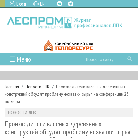
Вход
EN
☰ Меню
ГЛАВНАЯ
РУБРИКИ И ТЕМЫ
Главная
Новости ЛПК
Производители клееных деревянных
РУБРИКИ ЖУРНАЛА
НОВОСТИ
конструкций обсудят проблему нехватки сырья на конференции 23
ЛЕСНОЕ ХОЗЯЙСТВО
КАЛЕНДАРЬ СОБЫТИЙ
октября
ПРОЕКТЫ ЛПИ
ЛЕСОЗАГОТОВКА
НОВОСТИ ЛПК
АНАЛИТИКА
НОВОСТИ ЛПК
АРХИВ
ЛЕСОПИЛЕНИЕ
НОВОСТИ ЖУРНАЛА
ПРЕДПРИЯТИЯ ЛПК
АРХИВ ЖУРНАЛОВ
Производители клееных деревянных
О ЖУРНАЛЕ
конструкций обсудят проблему нехватки сырья
ДЕРЕВООБРАБОТКА
НОВОСТИ КОМПАНИЙ
ЛЕСНЫЕ РЕГИОНЫ РОССИИ
СТАТЬИ
ПОДПИСКА
РЕКЛАМОДАТЕЛЯМ