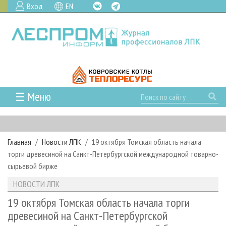
Вход
EN
☰ Меню
ГЛАВНАЯ
РУБРИКИ И ТЕМЫ
Главная
Новости ЛПК
19 октября Томская область начала
РУБРИКИ ЖУРНАЛА
НОВОСТИ
торги древесиной на Санкт-Петербургской международной товарно-
ЛЕСНОЕ ХОЗЯЙСТВО
КАЛЕНДАРЬ СОБЫТИЙ
сырьевой бирже
ПРОЕКТЫ ЛПИ
ЛЕСОЗАГОТОВКА
НОВОСТИ ЛПК
АНАЛИТИКА
НОВОСТИ ЛПК
АРХИВ
ЛЕСОПИЛЕНИЕ
НОВОСТИ ЖУРНАЛА
ПРЕДПРИЯТИЯ ЛПК
АРХИВ ЖУРНАЛОВ
19 октября Томская область начала торги
О ЖУРНАЛЕ
древесиной на Санкт-Петербургской
ДЕРЕВООБРАБОТКА
НОВОСТИ КОМПАНИЙ
ЛЕСНЫЕ РЕГИОНЫ РОССИИ
СТАТЬИ
ПОДПИСКА
РЕКЛАМОДАТЕЛЯМ