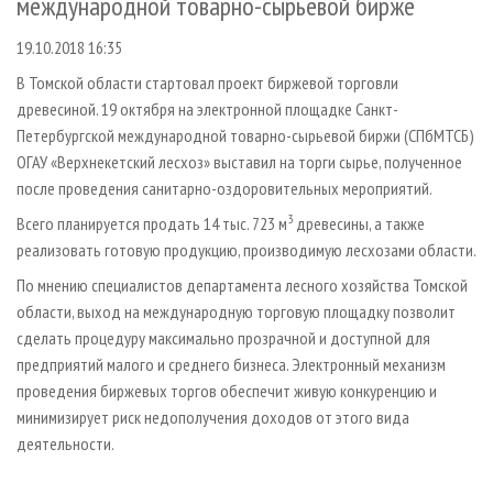
международной товарно-сырьевой бирже
СУШКА ДРЕВЕСИНЫ
ПЕРСОНЫ
КОНТАКТЫ
РЕКЛАМА
19.10.2018 16:35
ПРОИЗВОДСТВО ДРЕВЕСНЫХ ПЛИТ
МОБИЛЬНЫЕ ВЫСТАВКИ
РЕКЛАМА НА САЙТЕ
В Томской области стартовал проект биржевой торговли
ДЕРЕВЯННОЕ ДОМОСТРОЕНИЕ
ОФИЦИАЛЬНЫЕ ДЕЛЕГАЦИИ
древесиной. 19 октября на электронной площадке Санкт-
ПРОИЗВОДСТВО МЕБЕЛИ
ПРИОРИТЕТНЫЕ ИНВЕСТПРОЕКТЫ
Петербургской международной товарно-сырьевой биржи (СПбМТСБ)
БИОЭНЕРГЕТИКА
RUSSIAN FORESTRY REVIEW
ОГАУ «Верхнекетский лесхоз» выставил на торги сырье, полученное
после проведения санитарно-оздоровительных мероприятий.
ЦБП
ГАЗЕТА ЛЕСПРОМФОРУМ
3
Всего планируется продать 14 тыс. 723 м
древесины, а также
ИНСТРУМЕНТ И МАТЕРИАЛЫ
БИБЛИОТЕКА СПЕЦИАЛИСТА
реализовать готовую продукцию, производимую лесхозами области.
По мнению специалистов департамента лесного хозяйства Томской
области, выход на международную торговую площадку позволит
сделать процедуру максимально прозрачной и доступной для
предприятий малого и среднего бизнеса. Электронный механизм
проведения биржевых торгов обеспечит живую конкуренцию и
минимизирует риск недополучения доходов от этого вида
деятельности.