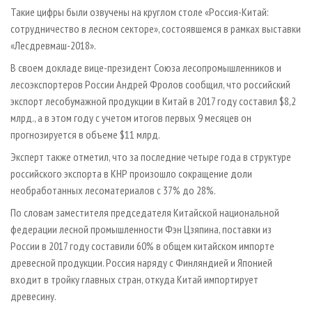
СУШКА ДРЕВЕСИНЫ
ПЕРСОНЫ
КОНТАКТЫ
РЕКЛАМА
Такие цифры были озвучены на круглом столе «Россия-Китай:
сотрудничество в лесном секторе», состоявшемся в рамках выставки
ПРОИЗВОДСТВО ДРЕВЕСНЫХ ПЛИТ
МОБИЛЬНЫЕ ВЫСТАВКИ
РЕКЛАМА НА САЙТЕ
«Лесдревмаш-2018».
ДЕРЕВЯННОЕ ДОМОСТРОЕНИЕ
ОФИЦИАЛЬНЫЕ ДЕЛЕГАЦИИ
В своем докладе вице-президент Союза лесопромышленников и
ПРОИЗВОДСТВО МЕБЕЛИ
ПРИОРИТЕТНЫЕ ИНВЕСТПРОЕКТЫ
лесоэкспортеров России Андрей Фролов сообщил, что российский
БИОЭНЕРГЕТИКА
экспорт лесобумажной продукции в Китай в 2017 году составил $8,2
RUSSIAN FORESTRY REVIEW
млрд., а в этом году с учетом итогов первых 9 месяцев он
ЦБП
ГАЗЕТА ЛЕСПРОМФОРУМ
прогнозируется в объеме $11 млрд.
ИНСТРУМЕНТ И МАТЕРИАЛЫ
БИБЛИОТЕКА СПЕЦИАЛИСТА
Эксперт также отметил, что за последние четыре года в структуре
российского экспорта в КНР произошло сокращение доли
необработанных лесоматериалов с 37% до 28%.
По словам заместителя председателя Китайской национальной
федерации лесной промышленности Фэн Цзяпина, поставки из
России в 2017 году составили 60% в общем китайском импорте
древесной продукции. Россия наряду с Финляндией и Японией
входит в тройку главных стран, откуда Китай импортирует
древесину.