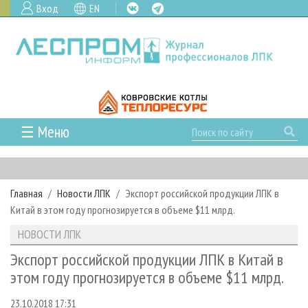
Вход
EN
☰ Меню
ГЛАВНАЯ
РУБРИКИ И ТЕМЫ
Главная
Новости ЛПК
Экспорт российской продукции ЛПК в
РУБРИКИ ЖУРНАЛА
НОВОСТИ
Китай в этом году прогнозируется в объеме $11 млрд.
ЛЕСНОЕ ХОЗЯЙСТВО
КАЛЕНДАРЬ СОБЫТИЙ
ПРОЕКТЫ ЛПИ
НОВОСТИ ЛПК
ЛЕСОЗАГОТОВКА
НОВОСТИ ЛПК
АНАЛИТИКА
АРХИВ
Экспорт российской продукции ЛПК в Китай в
ЛЕСОПИЛЕНИЕ
НОВОСТИ ЖУРНАЛА
ПРЕДПРИЯТИЯ ЛПК
АРХИВ ЖУРНАЛОВ
этом году прогнозируется в объеме $11 млрд.
О ЖУРНАЛЕ
ДЕРЕВООБРАБОТКА
НОВОСТИ КОМПАНИЙ
ЛЕСНЫЕ РЕГИОНЫ РОССИИ
СТАТЬИ
ПОДПИСКА
РЕКЛАМОДАТЕЛЯМ
23.10.2018 17:31