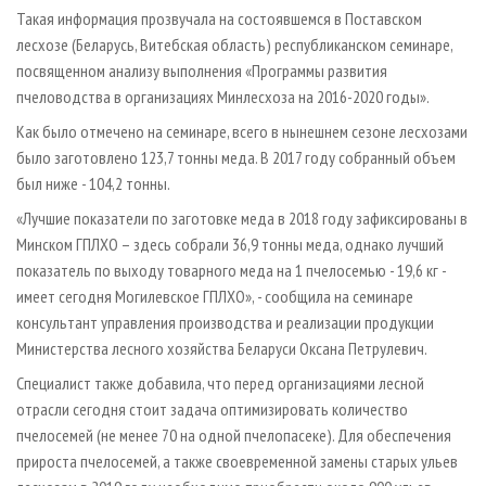
СУШКА ДРЕВЕСИНЫ
ПЕРСОНЫ
КОНТАКТЫ
РЕКЛАМА
Такая информация прозвучала на состоявшемся в Поставском
лесхозе (Беларусь, Витебская область) республиканском семинаре,
ПРОИЗВОДСТВО ДРЕВЕСНЫХ ПЛИТ
МОБИЛЬНЫЕ ВЫСТАВКИ
РЕКЛАМА НА САЙТЕ
посвященном анализу выполнения «Программы развития
ДЕРЕВЯННОЕ ДОМОСТРОЕНИЕ
ОФИЦИАЛЬНЫЕ ДЕЛЕГАЦИИ
пчеловодства в организациях Минлесхоза на 2016-2020 годы».
ПРОИЗВОДСТВО МЕБЕЛИ
ПРИОРИТЕТНЫЕ ИНВЕСТПРОЕКТЫ
Как было отмечено на семинаре, всего в нынешнем сезоне лесхозами
БИОЭНЕРГЕТИКА
было заготовлено 123,7 тонны меда. В 2017 году собранный объем
RUSSIAN FORESTRY REVIEW
был ниже - 104,2 тонны.
ЦБП
ГАЗЕТА ЛЕСПРОМФОРУМ
«Лучшие показатели по заготовке меда в 2018 году зафиксированы в
ИНСТРУМЕНТ И МАТЕРИАЛЫ
БИБЛИОТЕКА СПЕЦИАЛИСТА
Минском ГПЛХО – здесь собрали 36,9 тонны меда, однако лучший
показатель по выходу товарного меда на 1 пчелосемью - 19,6 кг -
имеет сегодня Могилевское ГПЛХО», - сообщила на семинаре
консультант управления производства и реализации продукции
Министерства лесного хозяйства Беларуси Оксана Петрулевич.
Специалист также добавила, что перед организациями лесной
отрасли сегодня стоит задача оптимизировать количество
пчелосемей (не менее 70 на одной пчелопасеке). Для обеспечения
прироста пчелосемей, а также своевременной замены старых ульев