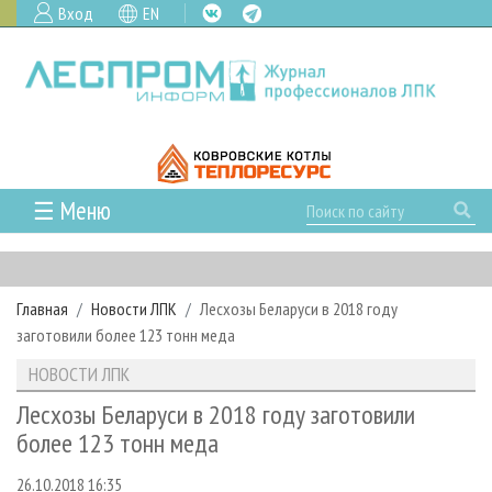
Вход
EN
☰ Меню
ГЛАВНАЯ
РУБРИКИ И ТЕМЫ
Главная
Новости ЛПК
Лесхозы Беларуси в 2018 году
РУБРИКИ ЖУРНАЛА
НОВОСТИ
заготовили более 123 тонн меда
ЛЕСНОЕ ХОЗЯЙСТВО
КАЛЕНДАРЬ СОБЫТИЙ
ПРОЕКТЫ ЛПИ
НОВОСТИ ЛПК
ЛЕСОЗАГОТОВКА
НОВОСТИ ЛПК
АНАЛИТИКА
АРХИВ
Лесхозы Беларуси в 2018 году заготовили
ЛЕСОПИЛЕНИЕ
НОВОСТИ ЖУРНАЛА
ПРЕДПРИЯТИЯ ЛПК
АРХИВ ЖУРНАЛОВ
более 123 тонн меда
О ЖУРНАЛЕ
ДЕРЕВООБРАБОТКА
НОВОСТИ КОМПАНИЙ
ЛЕСНЫЕ РЕГИОНЫ РОССИИ
СТАТЬИ
ПОДПИСКА
РЕКЛАМОДАТЕЛЯМ
26.10.2018 16:35