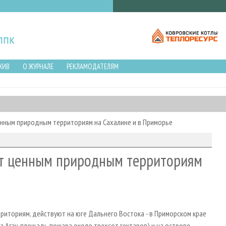
ХИВ
О ЖУРНАЛЕ
РЕКЛАМОДАТЕЛЯМ
нным природным территориям на Сахалине и в Приморье
т ценным природным территориям
иториям, действуют на юге Дальнего Востока - в Приморском крае
ка Агзу, площадь пожара около трехсот гектаров) и на острове