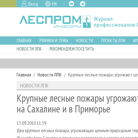
Вход
EN
ГЛАВНАЯ
РУБРИКИ И ТЕМЫ
НОВОСТИ
ПРОЕКТЫ ЛПИ
АР
НОВОСТИ ЛПК
РЕКОМЕНДУЕМ ПОСЕТИТЬ
Главная
Новости ЛПК
Крупные лесные пожары угрожают це
НОВОСТИ ЛПК
Крупные лесные пожары угрожаю
на Сахалине и в Приморье
13.09.2010 11:59
Два крупных лесных пожара, угрожающих ценным природным терр
(бассейн реки Самарги, в тридцати километрах к северу от посел