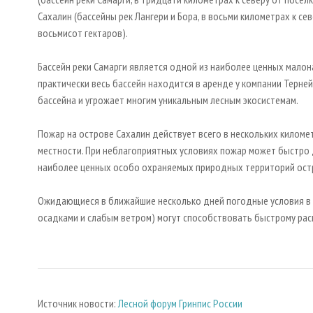
Сахалин (бассейны рек Лангери и Бора, в восьми километрах к с
восьмисот гектаров).
Бассейн реки Самарги является одной из наиболее ценных мало
практически весь бассейн находится в аренде у компании Терне
бассейна и угрожает многим уникальным лесным экосистемам.
Пожар на острове Сахалин действует всего в нескольких киломе
местности. При неблагоприятных условиях пожар может быстро 
наиболее ценных особо охраняемых природных территорий ост
Ожидающиеся в ближайшие несколько дней погодные условия в 
осадками и слабым ветром) могут способствовать быстрому рас
Источник новости:
Лесной форум Гринпис России