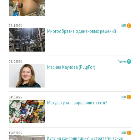
28.11.2025
ЦБП
Многообразие одинаковых решений
04.10.2025
Персона
Марина Каунова (PulpFor)
04.10.2025
ЦБП
Макулатура – сырье или отход?
15.08.2025
ЦБП
Курс на консолидацию и стратегическую