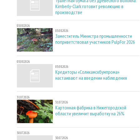
Туалетная бумага без древесного волокна:
Kimberly-Clark готовит революцию в
производстве
03.08.2026
03.08.2026
Заместитель Министра промышленности
поприветствовал участников PulpFor 2026
03.08.2026
03.08.2026
Кредиторы «Соликамскбумпрома»
настаивают на введении наблюдения
31.07.2026
31.07.2026
Картонная фабрика в Нижегородской
области увеличит выработку на 26%
30.07.2026
30.07.2026