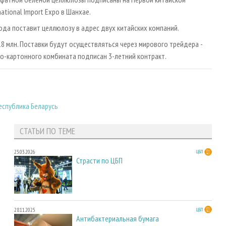
ational Import Expo в Шанхае.
ода поставит целлюлозу в адрес двух китайских компаний.
8 млн. Поставки будут осуществляться через мирового трейдера -
но-картонного комбината подписан 3-летний контракт.
еспублика Беларусь
СТАТЬИ ПО ТЕМЕ
23.03.2026
ЦБП
Страсти по ЦБП
28.11.2025
ЦБП
Антибактериальная бумага