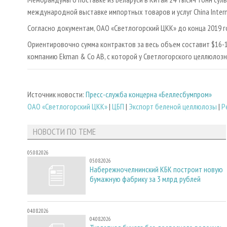
международной выставке импортных товаров и услуг China Intern
Согласно документам, ОАО «Светлогорский ЦКК» до конца 2019 г
Ориентировочно сумма контрактов за весь объем составит $16-1
компанию Ekman & Co AB, с которой у Светлогорского целлюлоз
Источник новости:
Пресс-служба концерна «Беллесбумпром»
ОАО «Светлогорский ЦКК»
|
ЦБП
|
Экспорт беленой целлюлозы
|
Р
НОВОСТИ ПО ТЕМЕ
05.08.2026
05.08.2026
Набережночелнинский КБК построит новую
бумажную фабрику за 3 млрд рублей
04.08.2026
04.08.2026