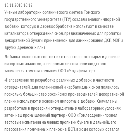
СУШКА ДРЕВЕСИНЫ
ПЕРСОНЫ
КОНТАКТЫ
РЕКЛАМА
15.11.2018 16:12
Ученые лаборатории органического синтеза Томского
ПРОИЗВОДСТВО ДРЕВЕСНЫХ ПЛИТ
МОБИЛЬНЫЕ ВЫСТАВКИ
РЕКЛАМА НА САЙТЕ
государственного университета (ТГУ) создали аналог импортной
ДЕРЕВЯННОЕ ДОМОСТРОЕНИЕ
ОФИЦИАЛЬНЫЕ ДЕЛЕГАЦИИ
добавки, которую в деревообработке используют в качестве
ПРОИЗВОДСТВО МЕБЕЛИ
катализатора отверждения смол, предназначенных для пропитки
ПРИОРИТЕТНЫЕ ИНВЕСТПРОЕКТЫ
декоративной бумаги, применяемой для ламинирования ДСП, MDF и
БИОЭНЕРГЕТИКА
RUSSIAN FORESTRY REVIEW
других древесных плит.
ЦБП
ГАЗЕТА ЛЕСПРОМФОРУМ
Добавка полностью состоит из отечественного сырья и дешевле
ИНСТРУМЕНТ И МАТЕРИАЛЫ
БИБЛИОТЕКА СПЕЦИАЛИСТА
импортных аналогов, а ее промышленным производством
занимается томская компания ООО «Модификатор».
«Направление по разработке различных добавок, в частности
отвердителей, для меламиновый и карбамидных смол появилось,
поскольку большинство российских производителей декоративной
пленки используют в основном импортные добавки. Сначала мы
разработали и проверили отвердитель в лабораторных условиях,
затем наш промышленный партнер - ООО «Томлесдрев» - провел
тестовые испытания на линиях пропитки бумаги и дальнейшего
прессования полученных пленок на ДСП, в ходе которых остался