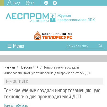
Вход
EN
☰ Меню
ГЛАВНАЯ
РУБРИКИ И ТЕМЫ
Главная
Новости ЛПК
Томские ученые создали
РУБРИКИ ЖУРНАЛА
НОВОСТИ
импортозамещающую технологию для производителей ДСП
ЛЕСНОЕ ХОЗЯЙСТВО
КАЛЕНДАРЬ СОБЫТИЙ
ПРОЕКТЫ ЛПИ
НОВОСТИ ЛПК
ЛЕСОЗАГОТОВКА
НОВОСТИ ЛПК
АНАЛИТИКА
АРХИВ
Томские ученые создали импортозамещающую
ЛЕСОПИЛЕНИЕ
НОВОСТИ ЖУРНАЛА
ПРЕДПРИЯТИЯ ЛПК
АРХИВ ЖУРНАЛОВ
технологию для производителей ДСП
О ЖУРНАЛЕ
ДЕРЕВООБРАБОТКА
НОВОСТИ КОМПАНИЙ
ЛЕСНЫЕ РЕГИОНЫ РОССИИ
СТАТЬИ
ПОДПИСКА
РЕКЛАМОДАТЕЛЯМ
Томская область